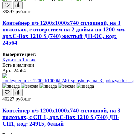
39897
руб./шт
Контейнер п/э 1200х1000х740 сплошной, на 3
полозьях, с отверстием на 2 дюйма по 1200 мм,
арт.C-Box 1210 S (740) желтый ДП-ОС, код:
24564
Выберите цвет:
Купить в 1 клик
Есть в наличии
Арт.: 24564
40227
руб./шт
Контейнер п/э 1200х1000х740 сплошной, на 3
полозьях, с СП 1, арт.C-Box 1210 S (740) ДП-
СП1, код: 24915, белый