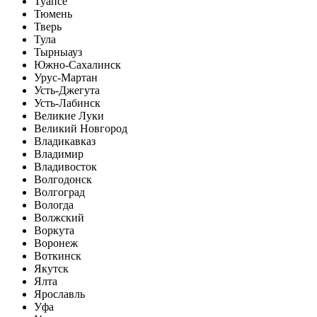
Туапсе
Тюмень
Тверь
Тула
Тырныауз
Южно-Сахалинск
Урус-Мартан
Усть-Джегута
Усть-Лабинск
Великие Луки
Великий Новгород
Владикавказ
Владимир
Владивосток
Волгодонск
Волгоград
Вологда
Волжский
Воркута
Воронеж
Воткинск
Якутск
Ялта
Ярославль
Уфа