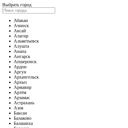
Выбрать город
Абакан
Ачинск
Аксай
Алагир
Альметьевск
Алушта
Анапа
Ангарск
Апшеронск
Ардон
Аргун
Архангельск
Архыз
Армавир
Артём
Арзамас
Астрахань
Азов
Баксан
Балаково
Балашиха