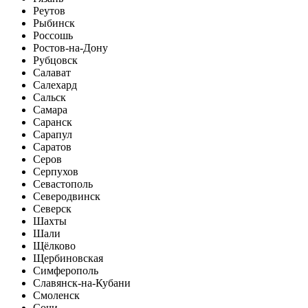
Реутов
Рыбинск
Россошь
Ростов-на-Дону
Рубцовск
Салават
Салехард
Сальск
Самара
Саранск
Сарапул
Саратов
Серов
Серпухов
Севастополь
Северодвинск
Северск
Шахты
Шали
Щёлково
Щербиновская
Симферополь
Славянск-на-Кубани
Смоленск
Сочи