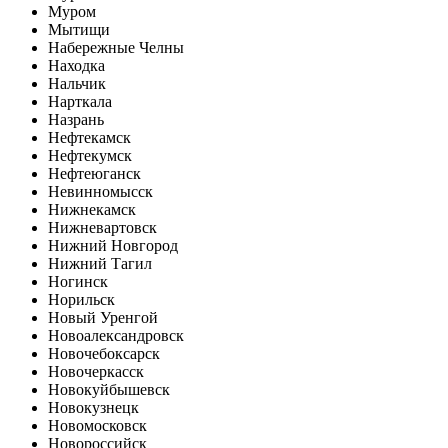
Муром
Мытищи
Набережные Челны
Находка
Нальчик
Нарткала
Назрань
Нефтекамск
Нефтекумск
Нефтеюганск
Невинномысск
Нижнекамск
Нижневартовск
Нижний Новгород
Нижний Тагил
Ногинск
Норильск
Новый Уренгой
Новоалександровск
Новочебоксарск
Новочеркасск
Новокуйбышевск
Новокузнецк
Новомосковск
Новороссийск