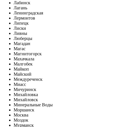
Лабинск
Лагань
Ленинградская
Лермонтов
Липецк
Лиски
Ливны
Люберцы
Магадан
Магас
Магнитогорск
Махачкала
Малгобек
Майкоп
Майский
Междуреченск
Миасс
Мичуринск
Михайловка
Михайловск
Минеральные Воды
Моршанск
Москва
Моздок
Мурманск