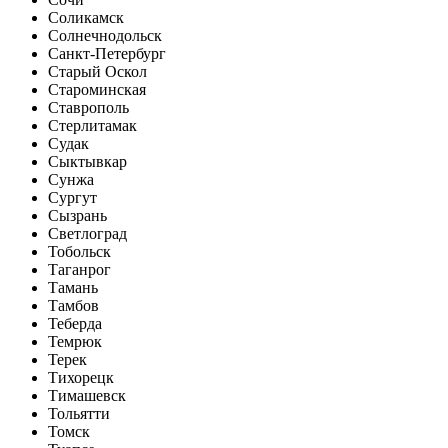
Соликамск
Солнечнодольск
Санкт-Петербург
Старый Оскол
Староминская
Ставрополь
Стерлитамак
Судак
Сыктывкар
Сунжа
Сургут
Сызрань
Светлоград
Тобольск
Таганрог
Тамань
Тамбов
Теберда
Темрюк
Терек
Тихорецк
Тимашевск
Тольятти
Томск