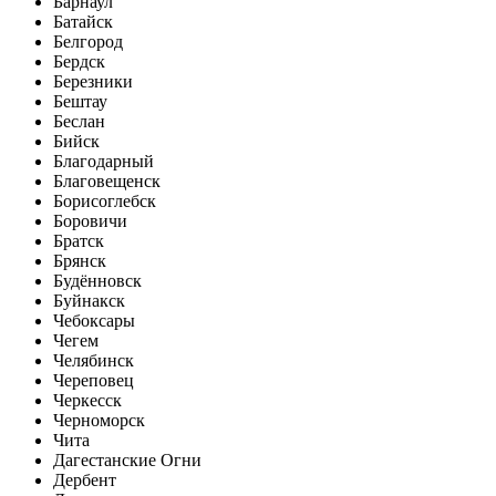
Барнаул
Батайск
Белгород
Бердск
Березники
Бештау
Беслан
Бийск
Благодарный
Благовещенск
Борисоглебск
Боровичи
Братск
Брянск
Будённовск
Буйнакск
Чебоксары
Чегем
Челябинск
Череповец
Черкесск
Черноморск
Чита
Дагестанские Огни
Дербент