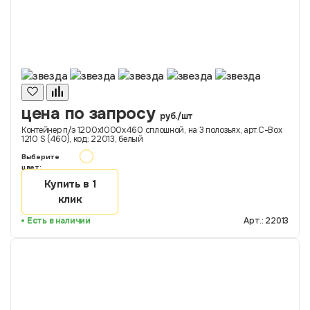
цена по запросу
руб./шт
Контейнер п/э 1200х1000х460 сплошной, на 3 полозьях, арт.C-Box
1210 S (460), код: 22013, белый
Выберите
цвет:
Купить в 1
клик
Есть в наличии
Арт.: 22013