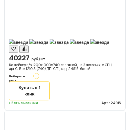
40227
руб./шт
Контейнер п/э 1200х1000х740 сплошной, на 3 полозьях, с СП 1,
арт.C-Box 1210 S (740) ДП-СП1, код: 24915, белый
Выберите
цвет:
Купить в 1
клик
Есть в наличии
Арт.: 24915