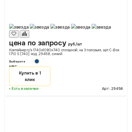
цена по запросу
руб./шт
Контейнер п/э 1740х1080х740 сплошной, на 3 полозьях, арт.C-Box
1710 S (740), код: 29458, синий
Выберите
цвет:
Купить в 1
клик
Есть в наличии
Арт.: 29458