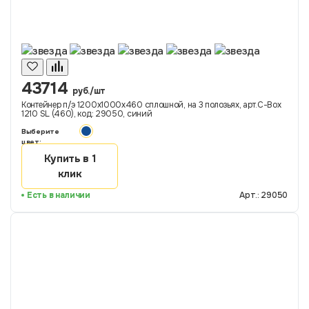
43714
руб./шт
Контейнер п/э 1200х1000х460 сплошной, на 3 полозьях, арт.C-Box
1210 SL (460), код: 29050, синий
Выберите
цвет:
Купить в 1
клик
Есть в наличии
Арт.: 29050