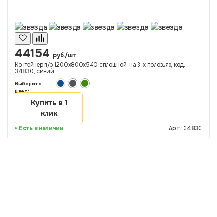
44154
руб./шт
Контейнер п/э 1200х800х540 сплошной, на 3-х полозьях, код:
34830, синий
Выберите
цвет:
Купить в 1
клик
Есть в наличии
Арт.: 34830