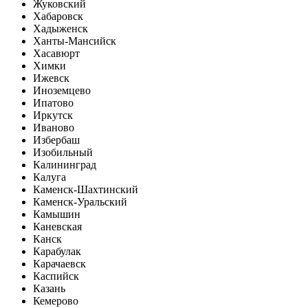
Жуковский
Хабаровск
Хадыженск
Ханты-Мансийск
Хасавюрт
Химки
Ижевск
Иноземцево
Ипатово
Иркутск
Иваново
Избербаш
Изобильный
Калининград
Калуга
Каменск-Шахтинский
Каменск-Уральский
Камышин
Каневская
Канск
Карабулак
Карачаевск
Каспийск
Казань
Кемерово