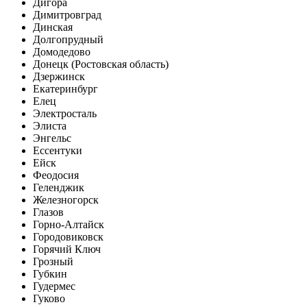
Дигора
Димитровград
Динская
Долгопрудный
Домодедово
Донецк (Ростовская область)
Дзержинск
Екатеринбург
Елец
Электросталь
Элиста
Энгельс
Ессентуки
Ейск
Феодосия
Геленджик
Железногорск
Глазов
Горно-Алтайск
Городовиковск
Горячий Ключ
Грозный
Губкин
Гудермес
Гуково