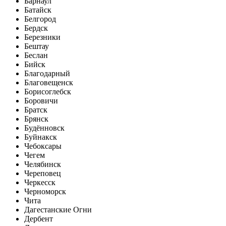
Барнаул
Батайск
Белгород
Бердск
Березники
Бештау
Беслан
Бийск
Благодарный
Благовещенск
Борисоглебск
Боровичи
Братск
Брянск
Будённовск
Буйнакск
Чебоксары
Чегем
Челябинск
Череповец
Черкесск
Черноморск
Чита
Дагестанские Огни
Дербент