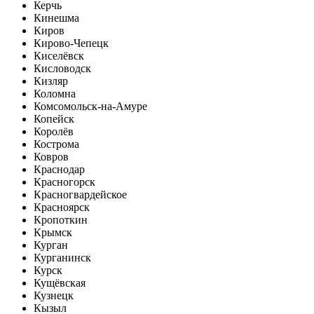
Керчь
Кинешма
Киров
Кирово-Чепецк
Киселёвск
Кисловодск
Кизляр
Коломна
Комсомольск-на-Амуре
Копейск
Королёв
Кострома
Ковров
Краснодар
Красногорск
Красногвардейское
Красноярск
Кропоткин
Крымск
Курган
Курганинск
Курск
Кущёвская
Кузнецк
Кызыл