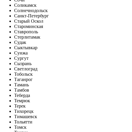
Соликамск
Солнечнодольск
Санкт-Петербург
Старый Оскол
Староминская
Ставрополь
Стерлитамак
Судак
Сыктывкар
Сунжа
Сургут
Сызрань
Светлоград
Тобольск
Таганрог
Тамань
Тамбов
Теберда
Темрюк
Терек
Тихорецк
Тимашевск
Тольятти
Томск