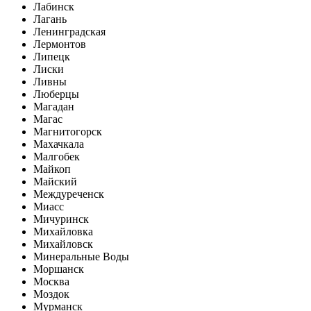
Лабинск
Лагань
Ленинградская
Лермонтов
Липецк
Лиски
Ливны
Люберцы
Магадан
Магас
Магнитогорск
Махачкала
Малгобек
Майкоп
Майский
Междуреченск
Миасс
Мичуринск
Михайловка
Михайловск
Минеральные Воды
Моршанск
Москва
Моздок
Мурманск