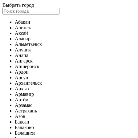
Выбрать город
Абакан
Ачинск
Аксай
Алагир
Альметьевск
Алушта
Анапа
Ангарск
Апшеронск
Ардон
Аргун
Архангельск
Архыз
Армавир
Артём
Арзамас
Астрахань
Азов
Баксан
Балаково
Балашиха