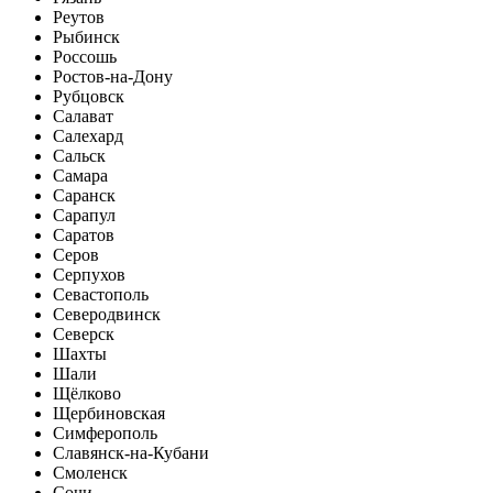
Реутов
Рыбинск
Россошь
Ростов-на-Дону
Рубцовск
Салават
Салехард
Сальск
Самара
Саранск
Сарапул
Саратов
Серов
Серпухов
Севастополь
Северодвинск
Северск
Шахты
Шали
Щёлково
Щербиновская
Симферополь
Славянск-на-Кубани
Смоленск
Сочи