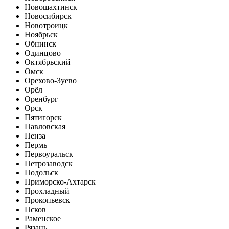
Новошахтинск
Новосибирск
Новотроицк
Ноябрьск
Обнинск
Одинцово
Октябрьский
Омск
Орехово-Зуево
Орёл
Оренбург
Орск
Пятигорск
Павловская
Пенза
Пермь
Первоуральск
Петрозаводск
Подольск
Приморско-Ахтарск
Прохладный
Прокопьевск
Псков
Раменское
Рязань