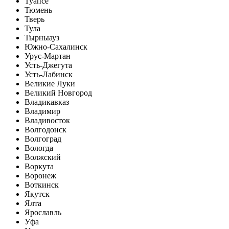
Туапсе
Тюмень
Тверь
Тула
Тырныауз
Южно-Сахалинск
Урус-Мартан
Усть-Джегута
Усть-Лабинск
Великие Луки
Великий Новгород
Владикавказ
Владимир
Владивосток
Волгодонск
Волгоград
Вологда
Волжский
Воркута
Воронеж
Воткинск
Якутск
Ялта
Ярославль
Уфа