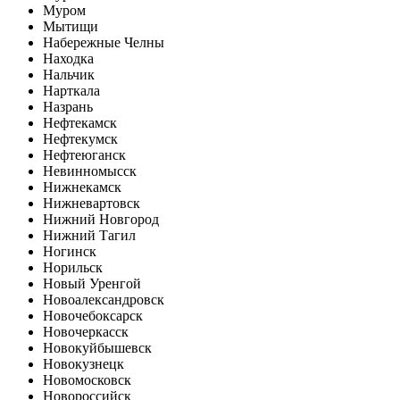
Муром
Мытищи
Набережные Челны
Находка
Нальчик
Нарткала
Назрань
Нефтекамск
Нефтекумск
Нефтеюганск
Невинномысск
Нижнекамск
Нижневартовск
Нижний Новгород
Нижний Тагил
Ногинск
Норильск
Новый Уренгой
Новоалександровск
Новочебоксарск
Новочеркасск
Новокуйбышевск
Новокузнецк
Новомосковск
Новороссийск