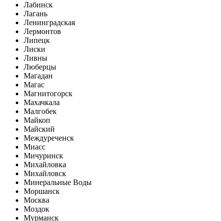
Лабинск
Лагань
Ленинградская
Лермонтов
Липецк
Лиски
Ливны
Люберцы
Магадан
Магас
Магнитогорск
Махачкала
Малгобек
Майкоп
Майский
Междуреченск
Миасс
Мичуринск
Михайловка
Михайловск
Минеральные Воды
Моршанск
Москва
Моздок
Мурманск