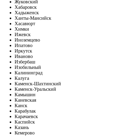
Жуковский
Хабаровск
Хадыженск
Ханты-Мансийск
Хасавюрт
Химки
Ижевск
Иноземцево
Ипатово
Иркутск
Иваново
Избербаш
Изобильный
Калининград
Калуга
Каменск-Шахтинский
Каменск-Уральский
Камышин
Каневская
Канск
Карабулак
Карачаевск
Каспийск
Казань
Кемерово