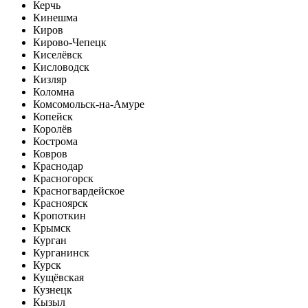
Керчь
Кинешма
Киров
Кирово-Чепецк
Киселёвск
Кисловодск
Кизляр
Коломна
Комсомольск-на-Амуре
Копейск
Королёв
Кострома
Ковров
Краснодар
Красногорск
Красногвардейское
Красноярск
Кропоткин
Крымск
Курган
Курганинск
Курск
Кущёвская
Кузнецк
Кызыл