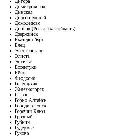
Дигора
Димитровград
Динская
Долгопрудный
Домодедово
Донецк (Ростовская область)
Дзержинск
Екатеринбург
Елец
Электросталь
Элиста
Энгельс
Ессентуки
Ейск
Феодосия
Геленджик
Железногорск
Глазов
Горно-Алтайск
Городовиковск
Горячий Ключ
Грозный
Губкин
Гудермес
Гуково