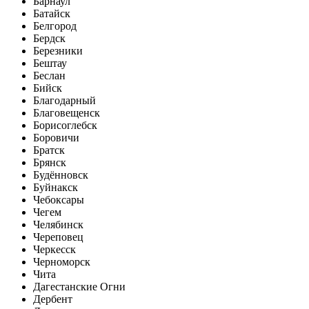
Барнаул
Батайск
Белгород
Бердск
Березники
Бештау
Беслан
Бийск
Благодарный
Благовещенск
Борисоглебск
Боровичи
Братск
Брянск
Будённовск
Буйнакск
Чебоксары
Чегем
Челябинск
Череповец
Черкесск
Черноморск
Чита
Дагестанские Огни
Дербент