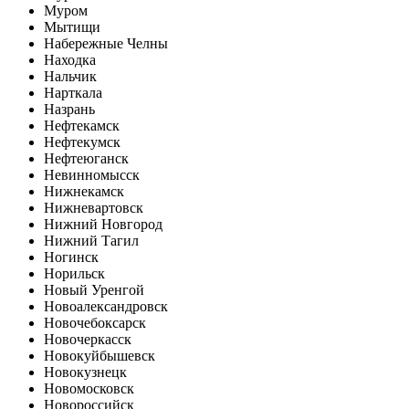
Муром
Мытищи
Набережные Челны
Находка
Нальчик
Нарткала
Назрань
Нефтекамск
Нефтекумск
Нефтеюганск
Невинномысск
Нижнекамск
Нижневартовск
Нижний Новгород
Нижний Тагил
Ногинск
Норильск
Новый Уренгой
Новоалександровск
Новочебоксарск
Новочеркасск
Новокуйбышевск
Новокузнецк
Новомосковск
Новороссийск