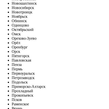
Новошахтинск
Новосибирск
Новотроицк
Ноябрьск
Обнинск
Одинцово
Октябрьский
Омск
Орехово-Зуево
Орёл
Оренбург
Орск
Пятигорск
Павловская
Пенза
Пермь
Первоуральск
Петрозаводск
Подольск
Приморско-Ахтарск
Прохладный
Прокопьевск
Псков
Раменское
Рязань