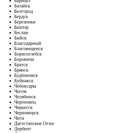
Барнаул
Батайск
Белгород
Бердск
Березники
Бештау
Беслан
Бийск
Благодарный
Благовещенск
Борисоглебск
Боровичи
Братск
Брянск
Будённовск
Буйнакск
Чебоксары
Чегем
Челябинск
Череповец
Черкесск
Черноморск
Чита
Дагестанские Огни
Дербент