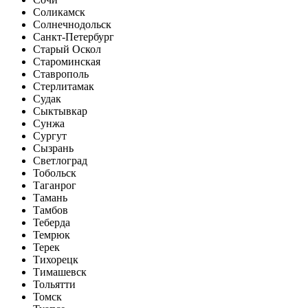
Соликамск
Солнечнодольск
Санкт-Петербург
Старый Оскол
Староминская
Ставрополь
Стерлитамак
Судак
Сыктывкар
Сунжа
Сургут
Сызрань
Светлоград
Тобольск
Таганрог
Тамань
Тамбов
Теберда
Темрюк
Терек
Тихорецк
Тимашевск
Тольятти
Томск