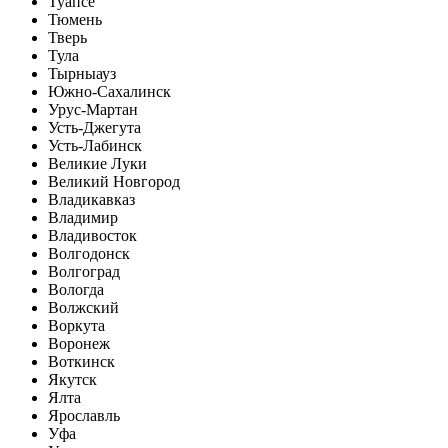
Туапсе
Тюмень
Тверь
Тула
Тырныауз
Южно-Сахалинск
Урус-Мартан
Усть-Джегута
Усть-Лабинск
Великие Луки
Великий Новгород
Владикавказ
Владимир
Владивосток
Волгодонск
Волгоград
Вологда
Волжский
Воркута
Воронеж
Воткинск
Якутск
Ялта
Ярославль
Уфа