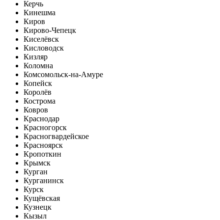
Керчь
Кинешма
Киров
Кирово-Чепецк
Киселёвск
Кисловодск
Кизляр
Коломна
Комсомольск-на-Амуре
Копейск
Королёв
Кострома
Ковров
Краснодар
Красногорск
Красногвардейское
Красноярск
Кропоткин
Крымск
Курган
Курганинск
Курск
Кущёвская
Кузнецк
Кызыл