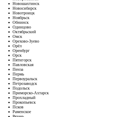
Новошахтинск
Новосибирск
Новотроицк
Ноябрьск
Обнинск
Одинцово
Октябрьский
Омск
Орехово-Зуево
Орёл
Оренбург
Орск
Пятигорск
Павловская
Пенза
Пермь
Первоуральск
Петрозаводск
Подольск
Приморско-Ахтарск
Прохладный
Прокопьевск
Псков
Раменское
Рязань