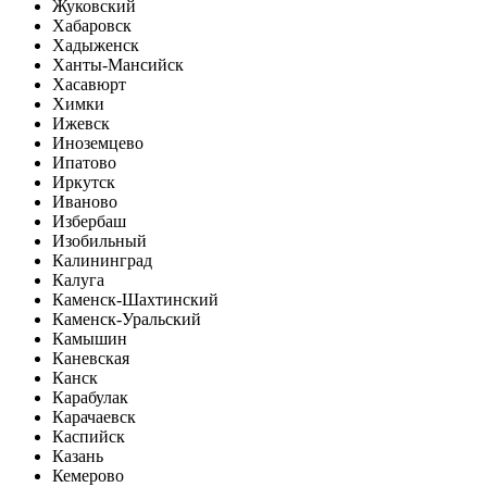
Жуковский
Хабаровск
Хадыженск
Ханты-Мансийск
Хасавюрт
Химки
Ижевск
Иноземцево
Ипатово
Иркутск
Иваново
Избербаш
Изобильный
Калининград
Калуга
Каменск-Шахтинский
Каменск-Уральский
Камышин
Каневская
Канск
Карабулак
Карачаевск
Каспийск
Казань
Кемерово