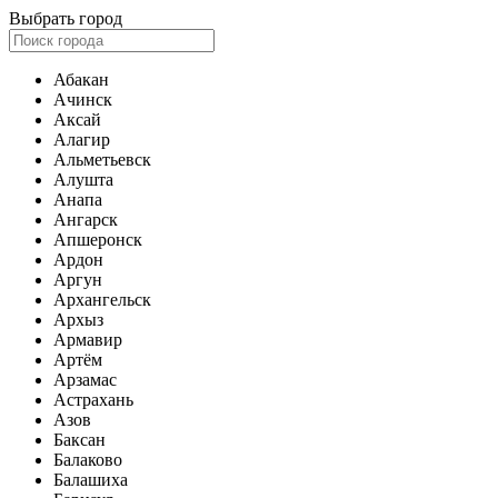
Выбрать город
Абакан
Ачинск
Аксай
Алагир
Альметьевск
Алушта
Анапа
Ангарск
Апшеронск
Ардон
Аргун
Архангельск
Архыз
Армавир
Артём
Арзамас
Астрахань
Азов
Баксан
Балаково
Балашиха