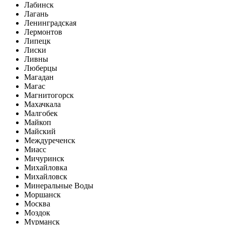
Лабинск
Лагань
Ленинградская
Лермонтов
Липецк
Лиски
Ливны
Люберцы
Магадан
Магас
Магнитогорск
Махачкала
Малгобек
Майкоп
Майский
Междуреченск
Миасс
Мичуринск
Михайловка
Михайловск
Минеральные Воды
Моршанск
Москва
Моздок
Мурманск