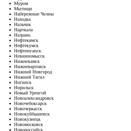
Муром
Мытищи
Набережные Челны
Находка
Нальчик
Нарткала
Назрань
Нефтекамск
Нефтекумск
Нефтеюганск
Невинномысск
Нижнекамск
Нижневартовск
Нижний Новгород
Нижний Тагил
Ногинск
Норильск
Новый Уренгой
Новоалександровск
Новочебоксарск
Новочеркасск
Новокуйбышевск
Новокузнецк
Новомосковск
Новороссийск