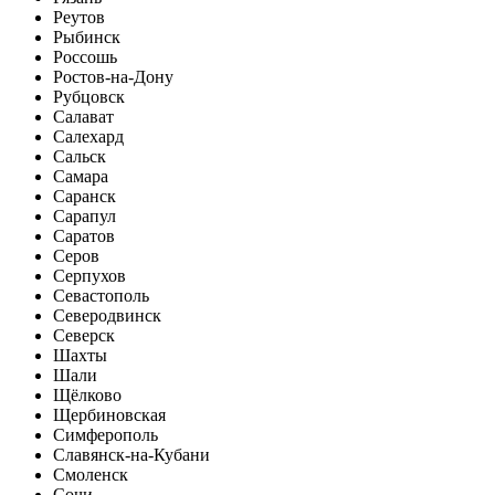
Реутов
Рыбинск
Россошь
Ростов-на-Дону
Рубцовск
Салават
Салехард
Сальск
Самара
Саранск
Сарапул
Саратов
Серов
Серпухов
Севастополь
Северодвинск
Северск
Шахты
Шали
Щёлково
Щербиновская
Симферополь
Славянск-на-Кубани
Смоленск
Сочи