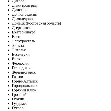
Дигора
Димитровград
Динская
Долгопрудный
Домодедово
Донецк (Ростовская область)
Дзержинск
Екатеринбург
Елец
Электросталь
Элиста
Энгельс
Ессентуки
Ейск
Феодосия
Геленджик
Железногорск
Глазов
Горно-Алтайск
Городовиковск
Горячий Ключ
Грозный
Губкин
Гудермес
Гуково