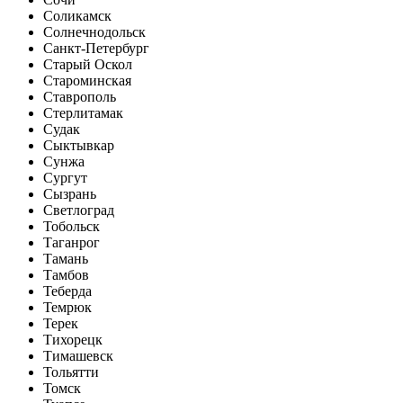
Соликамск
Солнечнодольск
Санкт-Петербург
Старый Оскол
Староминская
Ставрополь
Стерлитамак
Судак
Сыктывкар
Сунжа
Сургут
Сызрань
Светлоград
Тобольск
Таганрог
Тамань
Тамбов
Теберда
Темрюк
Терек
Тихорецк
Тимашевск
Тольятти
Томск