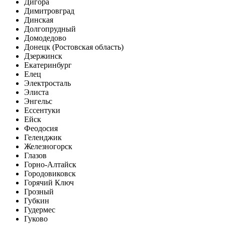
Дигора
Димитровград
Динская
Долгопрудный
Домодедово
Донецк (Ростовская область)
Дзержинск
Екатеринбург
Елец
Электросталь
Элиста
Энгельс
Ессентуки
Ейск
Феодосия
Геленджик
Железногорск
Глазов
Горно-Алтайск
Городовиковск
Горячий Ключ
Грозный
Губкин
Гудермес
Гуково