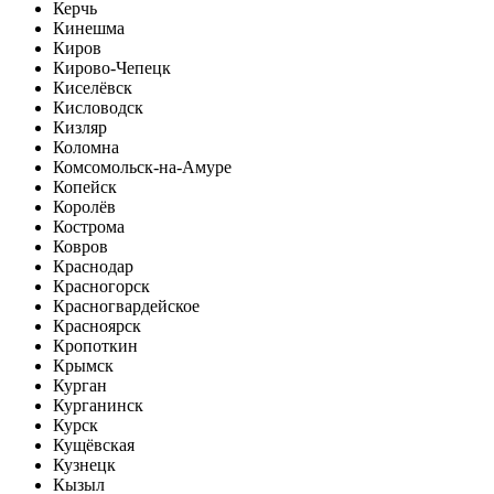
Керчь
Кинешма
Киров
Кирово-Чепецк
Киселёвск
Кисловодск
Кизляр
Коломна
Комсомольск-на-Амуре
Копейск
Королёв
Кострома
Ковров
Краснодар
Красногорск
Красногвардейское
Красноярск
Кропоткин
Крымск
Курган
Курганинск
Курск
Кущёвская
Кузнецк
Кызыл