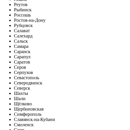
Реутов
Рыбинск
Россошь
Ростов-на-Дону
Рубцовск
Салават
Салехард
Сальск
Самара
Саранск
Сарапул
Саратов
Серов
Серпухов
Севастополь
Северодвинск
Северск
Шахты
Шали
Щёлково
Щербиновская
Симферополь
Славянск-на-Кубани
Смоленск
Сочи