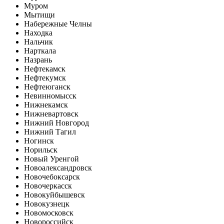
Муром
Мытищи
Набережные Челны
Находка
Нальчик
Нарткала
Назрань
Нефтекамск
Нефтекумск
Нефтеюганск
Невинномысск
Нижнекамск
Нижневартовск
Нижний Новгород
Нижний Тагил
Ногинск
Норильск
Новый Уренгой
Новоалександровск
Новочебоксарск
Новочеркасск
Новокуйбышевск
Новокузнецк
Новомосковск
Новороссийск