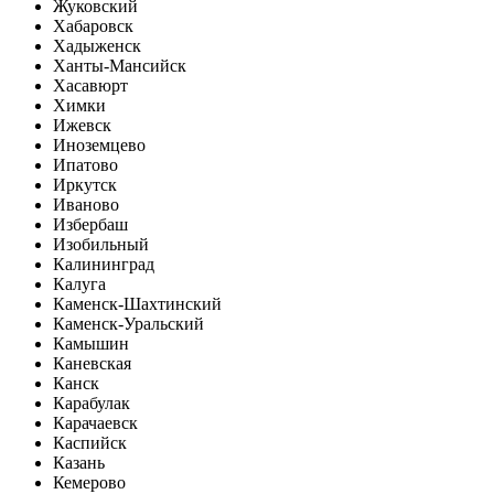
Жуковский
Хабаровск
Хадыженск
Ханты-Мансийск
Хасавюрт
Химки
Ижевск
Иноземцево
Ипатово
Иркутск
Иваново
Избербаш
Изобильный
Калининград
Калуга
Каменск-Шахтинский
Каменск-Уральский
Камышин
Каневская
Канск
Карабулак
Карачаевск
Каспийск
Казань
Кемерово