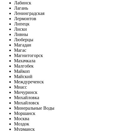
Лабинск
Лагань
Ленинградская
Лермонтов
Липецк
Лиски
Ливны
Люберцы
Магадан
Магас
Магнитогорск
Махачкала
Малгобек
Майкоп
Майский
Междуреченск
Миасс
Мичуринск
Михайловка
Михайловск
Минеральные Воды
Моршанск
Москва
Моздок
Мурманск