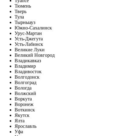
Туапсе
Тюмень
Тверь
Тула
Тырныауз
Южно-Сахалинск
Урус-Мартан
Усть-Джегута
Усть-Лабинск
Великие Луки
Великий Новгород
Владикавказ
Владимир
Владивосток
Волгодонск
Волгоград
Вологда
Волжский
Воркута
Воронеж
Воткинск
Якутск
Ялта
Ярославль
Уфа