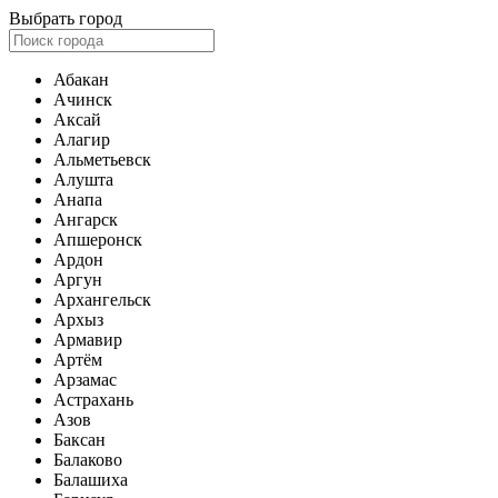
Выбрать город
Абакан
Ачинск
Аксай
Алагир
Альметьевск
Алушта
Анапа
Ангарск
Апшеронск
Ардон
Аргун
Архангельск
Архыз
Армавир
Артём
Арзамас
Астрахань
Азов
Баксан
Балаково
Балашиха