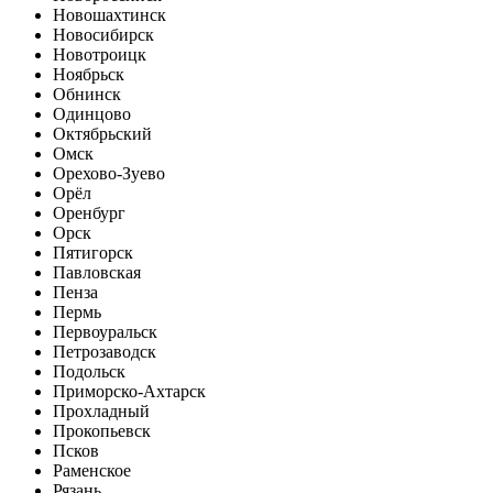
Новошахтинск
Новосибирск
Новотроицк
Ноябрьск
Обнинск
Одинцово
Октябрьский
Омск
Орехово-Зуево
Орёл
Оренбург
Орск
Пятигорск
Павловская
Пенза
Пермь
Первоуральск
Петрозаводск
Подольск
Приморско-Ахтарск
Прохладный
Прокопьевск
Псков
Раменское
Рязань