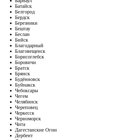
Барнаул
Батайск
Белгород
Бердск
Березники
Бештау
Беслан
Бийск
Благодарный
Благовещенск
Борисоглебск
Боровичи
Братск
Брянск
Будённовск
Буйнакск
Чебоксары
Чегем
Челябинск
Череповец
Черкесск
Черноморск
Чита
Дагестанские Огни
Дербент