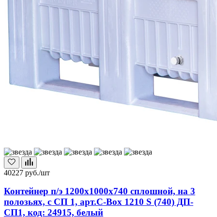
40227
руб./шт
Контейнер п/э 1200х1000х740 сплошной, на 3
полозьях, с СП 1, арт.C-Box 1210 S (740) ДП-
СП1, код: 24915, белый