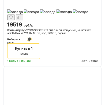
19519
руб./шт
Контейнер п/э 1200х1000х803 сплошной, конусный, на ножках,
арт.B-Box YOYOBIN 1210S, код: 36659, серый
Выберите
цвет:
Купить в 1
клик
Есть в наличии
Арт.: 36659