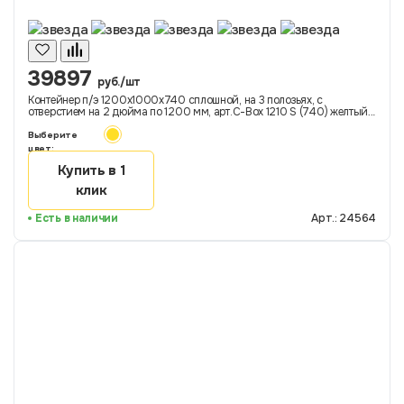
39897
руб./шт
Контейнер п/э 1200х1000х740 сплошной, на 3 полозьях, с
отверстием на 2 дюйма по 1200 мм, арт.C-Box 1210 S (740) желтый
ДП-ОС, код: 24564
Выберите
цвет:
Купить в 1
клик
Есть в наличии
Арт.: 24564