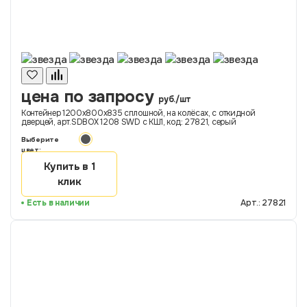
цена по запросу
руб./шт
Контейнер 1200х800х835 сплошной, на колёсах, с откидной
дверцей, арт.SDBOX 1208 SWD с КШ1, код: 27821, серый
Выберите
цвет:
Купить в 1
клик
Есть в наличии
Арт.: 27821