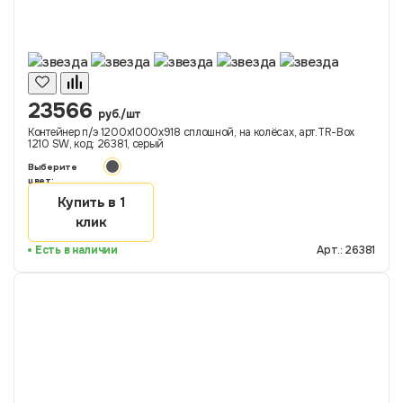
23566
руб./шт
Контейнер п/э 1200х1000х918 сплошной, на колёсах, арт.TR-Box
1210 SW, код: 26381, серый
Выберите
цвет:
Купить в 1
клик
Есть в наличии
Арт.: 26381