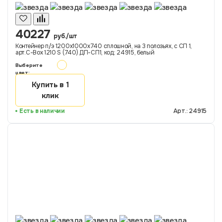
40227
руб./шт
Контейнер п/э 1200х1000х740 сплошной, на 3 полозьях, с СП 1,
арт.C-Box 1210 S (740) ДП-СП1, код: 24915, белый
Выберите
цвет:
Купить в 1
клик
Есть в наличии
Арт.: 24915