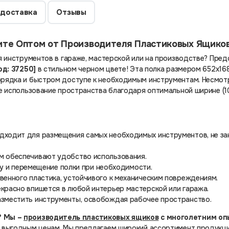
 доставка
Отзывы
ите Оптом от Производителя Пластиковых Ящиков
 инструментов в гараже, мастерской или на производстве? Пре
од: 37250]
в стильном черном цвете! Эта полка размером 652х16
рядка и быстром доступе к необходимым инструментам. Несмот
 использование пространства благодаря оптимальной ширине (1
дходит для размещения самых необходимых инструментов, не за
м обеспечивают удобство использования.
ку и перемещение полки при необходимости.
венного пластика, устойчивого к механическим повреждениям.
красно впишется в любой интерьер мастерской или гаража.
зместить инструменты, освобождая рабочее пространство.
? Мы –
производитель пластиковых ящиков
с многолетним оп
 выгодным ценам. Мы предлагаем широкий ассортимент продукц