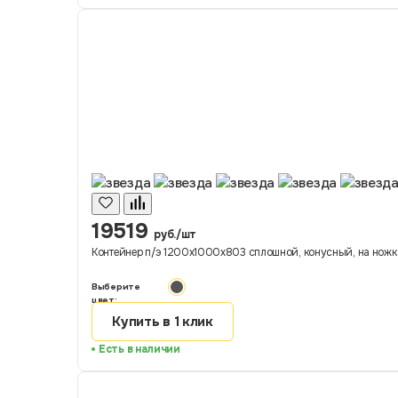
19519
руб./шт
Контейнер п/э 1200х1000х803 сплошной, конусный, на ножка
Выберите
цвет:
Купить в 1 клик
Есть в наличии