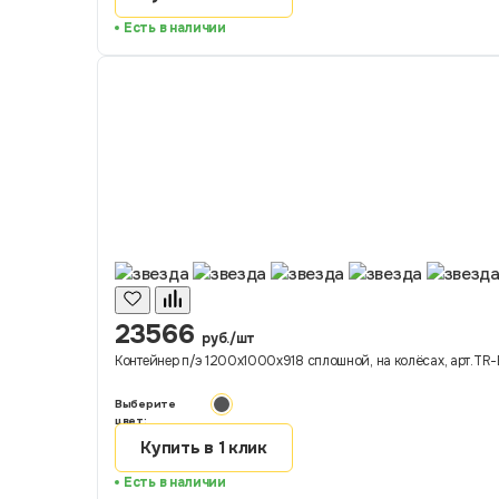
Есть в наличии
23566
руб./шт
Контейнер п/э 1200х1000х918 сплошной, на колёсах, арт.TR-B
Выберите
цвет:
Купить в 1 клик
Есть в наличии