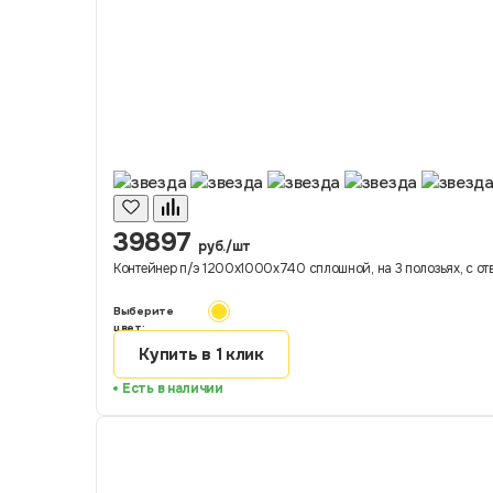
39897
руб./шт
Контейнер п/э 1200х1000х740 сплошной, на 3 полозьях, с от
Выберите
цвет:
Купить в 1 клик
Есть в наличии