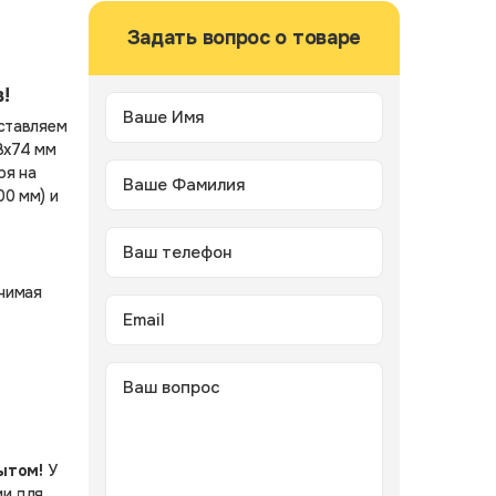
Задать вопрос о товаре
!
дставляем
8х74 мм
ря на
00 мм) и
нимая
ытом!
У
ии для