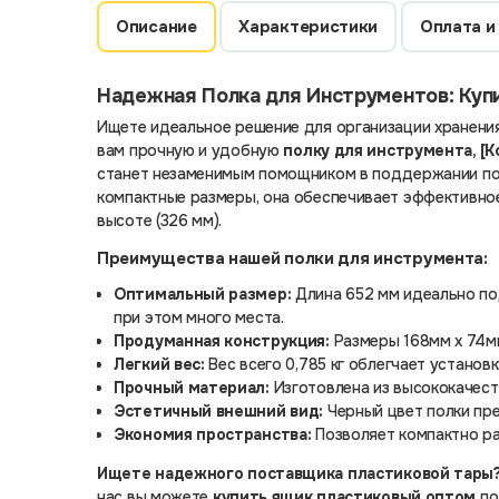
Описание
Характеристики
Оплата и
Надежная Полка для Инструментов: Куп
Ищете идеальное решение для организации хранения
вам прочную и удобную
полку для инструмента, [К
станет незаменимым помощником в поддержании по
компактные размеры, она обеспечивает эффективное
высоте (326 мм).
Преимущества нашей полки для инструмента:
Оптимальный размер:
Длина 652 мм идеально по
при этом много места.
Продуманная конструкция:
Размеры 168мм х 74м
Легкий вес:
Вес всего 0,785 кг облегчает установ
Прочный материал:
Изготовлена из высококачест
Эстетичный внешний вид:
Черный цвет полки пре
Экономия пространства:
Позволяет компактно ра
Ищете надежного поставщика пластиковой тары
нас вы можете
купить ящик пластиковый оптом
по