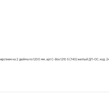
верстием на 2 дюйма по 1200 мм, арт.C-Box 1210 S (740) желтый ДП-ОС, код: 