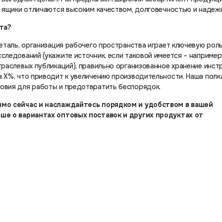
и ящики отличаются высоким качеством, долговечностью и надеж
та?
еталь, организация рабочего пространства играет ключевую роль
следований (укажите источник, если таковой имеется – например
траслевых публикаций), правильно организованное хранение инс
 X%, что приводит к увеличению производительности. Наша полк
овия для работы и предотвратить беспорядок.
ямо сейчас и наслаждайтесь порядком и удобством в вашей
ьше о вариантах оптовых поставок и других продуктах от