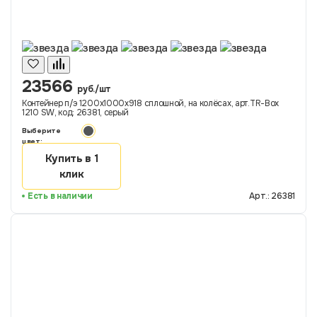
23566
руб./шт
Контейнер п/э 1200х1000х918 сплошной, на колёсах, арт.TR-Box
1210 SW, код: 26381, серый
Выберите
цвет:
Купить в 1
клик
Есть в наличии
Арт.: 26381