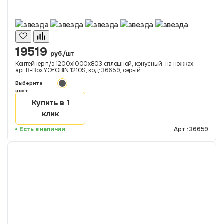
19519
руб./шт
Контейнер п/э 1200х1000х803 сплошной, конусный, на ножках,
арт.B-Box YOYOBIN 1210S, код: 36659, серый
Выберите
цвет:
Купить в 1
клик
Есть в наличии
Арт.: 36659