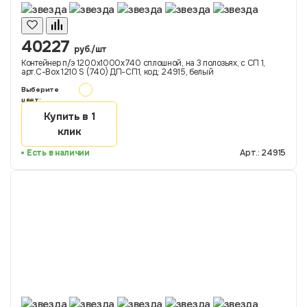
40227
руб./шт
Контейнер п/э 1200х1000х740 сплошной, на 3 полозьях, с СП 1,
арт.C-Box 1210 S (740) ДП-СП1, код: 24915, белый
Выберите
цвет:
Купить в 1
клик
Есть в наличии
Арт.: 24915