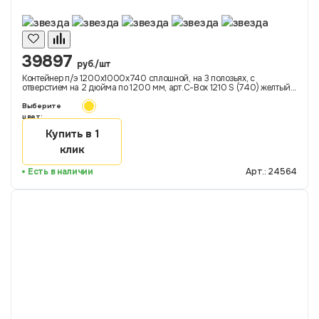
39897
руб./шт
Контейнер п/э 1200х1000х740 сплошной, на 3 полозьях, с
отверстием на 2 дюйма по 1200 мм, арт.C-Box 1210 S (740) желтый
ДП-ОС, код: 24564
Выберите
цвет:
Купить в 1
клик
Есть в наличии
Арт.: 24564