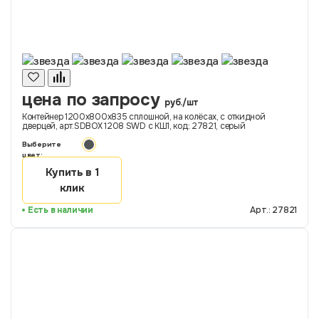
цена по запросу
руб./шт
Контейнер 1200х800х835 сплошной, на колёсах, с откидной
дверцей, арт.SDBOX 1208 SWD с КШ1, код: 27821, серый
Выберите
цвет:
Купить в 1
клик
Есть в наличии
Арт.: 27821