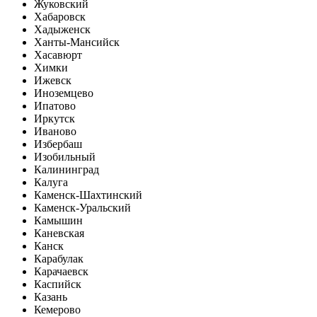
Жуковский
Хабаровск
Хадыженск
Ханты-Мансийск
Хасавюрт
Химки
Ижевск
Иноземцево
Ипатово
Иркутск
Иваново
Избербаш
Изобильный
Калининград
Калуга
Каменск-Шахтинский
Каменск-Уральский
Камышин
Каневская
Канск
Карабулак
Карачаевск
Каспийск
Казань
Кемерово