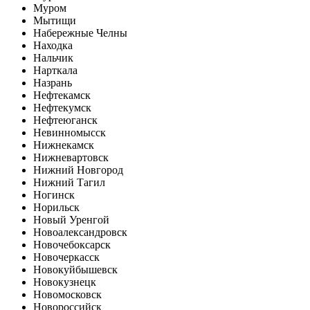
Муром
Мытищи
Набережные Челны
Находка
Нальчик
Нарткала
Назрань
Нефтекамск
Нефтекумск
Нефтеюганск
Невинномысск
Нижнекамск
Нижневартовск
Нижний Новгород
Нижний Тагил
Ногинск
Норильск
Новый Уренгой
Новоалександровск
Новочебоксарск
Новочеркасск
Новокуйбышевск
Новокузнецк
Новомосковск
Новороссийск