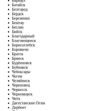
Барнаул
Батайск
Белгород
Бердск
Березники
Бештау
Беслан
Бийск
Благодарный
Благовещенск
Борисоглебск
Боровичи
Братск
Брянск
Будённовск
Буйнакск
Чебоксары
Чегем
Челябинск
Череповец
Черкесск
Черноморск
Чита
Дагестанские Огни
Дербент