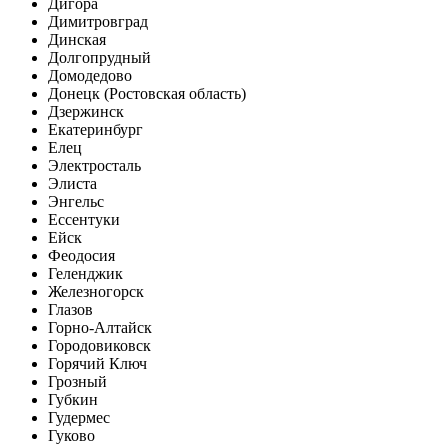
Дигора
Димитровград
Динская
Долгопрудный
Домодедово
Донецк (Ростовская область)
Дзержинск
Екатеринбург
Елец
Электросталь
Элиста
Энгельс
Ессентуки
Ейск
Феодосия
Геленджик
Железногорск
Глазов
Горно-Алтайск
Городовиковск
Горячий Ключ
Грозный
Губкин
Гудермес
Гуково