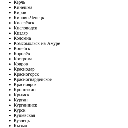
Керчь
Кинешма
Киров
Кирово-Чепецк
Киселёвск
Кисловодск
Кизляр
Коломна
Комсомольск-на-Амуре
Копейск
Королёв
Кострома
Ковров
Краснодар
Красногорск
Красногвардейское
Красноярск
Кропоткин
Крымск
Курган
Курганинск
Курск
Кущёвская
Кузнецк
Кызыл