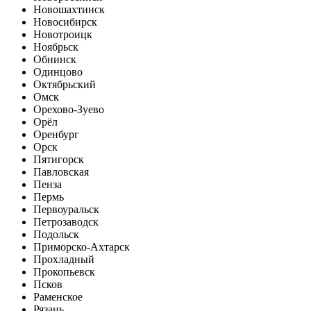
Новошахтинск
Новосибирск
Новотроицк
Ноябрьск
Обнинск
Одинцово
Октябрьский
Омск
Орехово-Зуево
Орёл
Оренбург
Орск
Пятигорск
Павловская
Пенза
Пермь
Первоуральск
Петрозаводск
Подольск
Приморско-Ахтарск
Прохладный
Прокопьевск
Псков
Раменское
Рязань