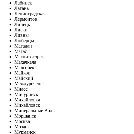
Лабинск
Лагань
Ленинградская
Лермонтов
Липецк
Лиски
Ливны
Люберцы
Магадан
Магас
Магнитогорск
Махачкала
Малгобек
Майкоп
Майский
Междуреченск
Миасс
Мичуринск
Михайловка
Михайловск
Минеральные Воды
Моршанск
Москва
Моздок
Мурманск