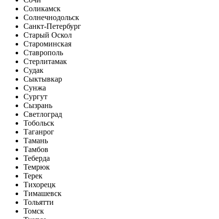
Соликамск
Солнечнодольск
Санкт-Петербург
Старый Оскол
Староминская
Ставрополь
Стерлитамак
Судак
Сыктывкар
Сунжа
Сургут
Сызрань
Светлоград
Тобольск
Таганрог
Тамань
Тамбов
Теберда
Темрюк
Терек
Тихорецк
Тимашевск
Тольятти
Томск