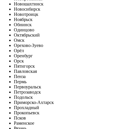
Новошахтинск
Новосибирск
Новотроицк
Ноябрьск
Обнинск
Одинцово
Октябрьский
Омск
Орехово-Зуево
Орёл
Оренбург
Орск
Пятигорск
Павловская
Пенза
Пермь
Первоуральск
Петрозаводск
Подольск
Приморско-Ахтарск
Прохладный
Прокопьевск
Псков
Раменское
Рязань