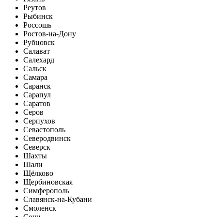
Реутов
Рыбинск
Россошь
Ростов-на-Дону
Рубцовск
Салават
Салехард
Сальск
Самара
Саранск
Сарапул
Саратов
Серов
Серпухов
Севастополь
Северодвинск
Северск
Шахты
Шали
Щёлково
Щербиновская
Симферополь
Славянск-на-Кубани
Смоленск
Сочи