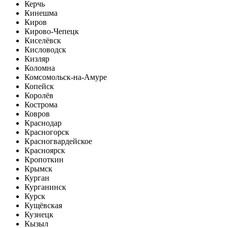
Керчь
Кинешма
Киров
Кирово-Чепецк
Киселёвск
Кисловодск
Кизляр
Коломна
Комсомольск-на-Амуре
Копейск
Королёв
Кострома
Ковров
Краснодар
Красногорск
Красногвардейское
Красноярск
Кропоткин
Крымск
Курган
Курганинск
Курск
Кущёвская
Кузнецк
Кызыл