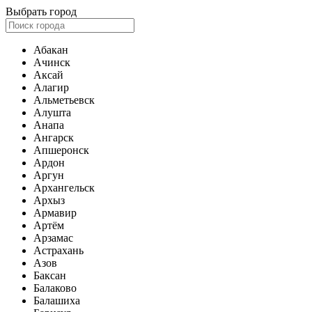
Выбрать город
Абакан
Ачинск
Аксай
Алагир
Альметьевск
Алушта
Анапа
Ангарск
Апшеронск
Ардон
Аргун
Архангельск
Архыз
Армавир
Артём
Арзамас
Астрахань
Азов
Баксан
Балаково
Балашиха