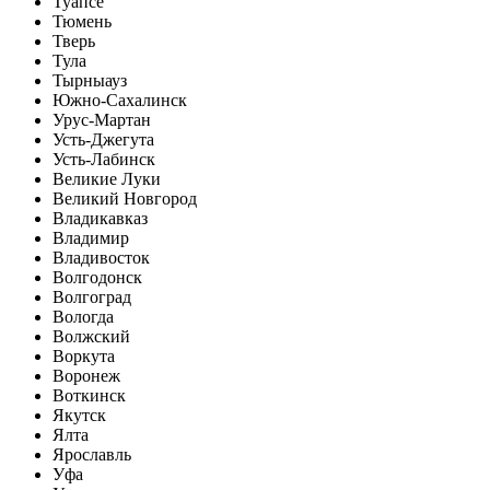
Туапсе
Тюмень
Тверь
Тула
Тырныауз
Южно-Сахалинск
Урус-Мартан
Усть-Джегута
Усть-Лабинск
Великие Луки
Великий Новгород
Владикавказ
Владимир
Владивосток
Волгодонск
Волгоград
Вологда
Волжский
Воркута
Воронеж
Воткинск
Якутск
Ялта
Ярославль
Уфа