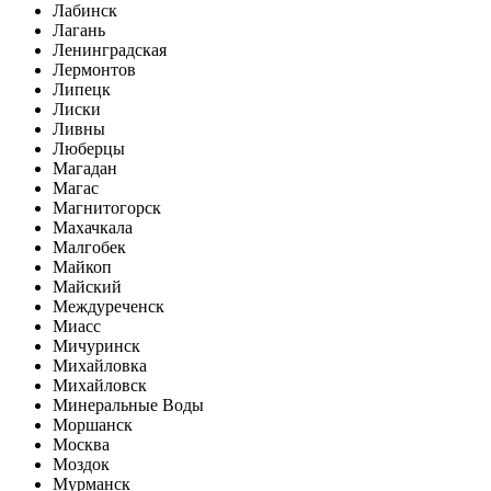
Лабинск
Лагань
Ленинградская
Лермонтов
Липецк
Лиски
Ливны
Люберцы
Магадан
Магас
Магнитогорск
Махачкала
Малгобек
Майкоп
Майский
Междуреченск
Миасс
Мичуринск
Михайловка
Михайловск
Минеральные Воды
Моршанск
Москва
Моздок
Мурманск