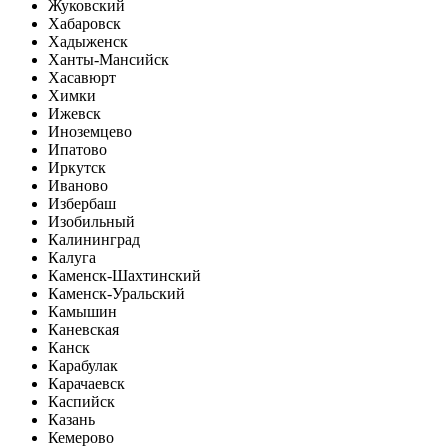
Жуковский
Хабаровск
Хадыженск
Ханты-Мансийск
Хасавюрт
Химки
Ижевск
Иноземцево
Ипатово
Иркутск
Иваново
Избербаш
Изобильный
Калининград
Калуга
Каменск-Шахтинский
Каменск-Уральский
Камышин
Каневская
Канск
Карабулак
Карачаевск
Каспийск
Казань
Кемерово