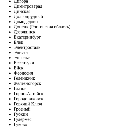
Дигора
Димитровград
Динская
Долгопрудный
Домодедово
Донецк (Ростовская область)
Дзержинск
Екатеринбург
Елец
Электросталь
Элиста
Энгельс
Ессентуки
Ейск
Феодосия
Геленджик
Железногорск
Глазов
Горно-Алтайск
Городовиковск
Горячий Ключ
Грозный
Губкин
Гудермес
Гуково