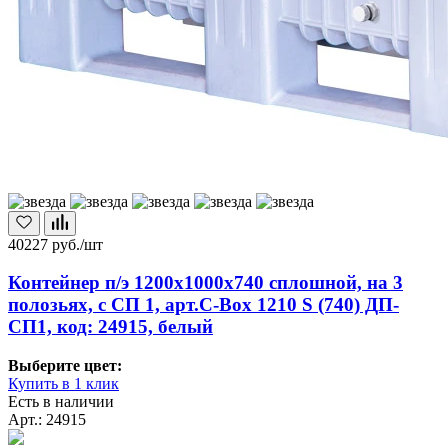
40227
руб./шт
Контейнер п/э 1200х1000х740 сплошной, на 3
полозьях, с СП 1, арт.C-Box 1210 S (740) ДП-
СП1, код: 24915, белый
Выберите цвет:
Купить в 1 клик
Есть в наличии
Арт.: 24915