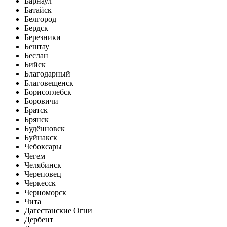
Барнаул
Батайск
Белгород
Бердск
Березники
Бештау
Беслан
Бийск
Благодарный
Благовещенск
Борисоглебск
Боровичи
Братск
Брянск
Будённовск
Буйнакск
Чебоксары
Чегем
Челябинск
Череповец
Черкесск
Черноморск
Чита
Дагестанские Огни
Дербент