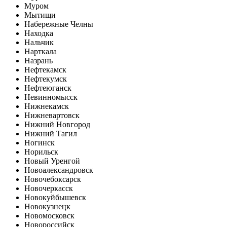
Муром
Мытищи
Набережные Челны
Находка
Нальчик
Нарткала
Назрань
Нефтекамск
Нефтекумск
Нефтеюганск
Невинномысск
Нижнекамск
Нижневартовск
Нижний Новгород
Нижний Тагил
Ногинск
Норильск
Новый Уренгой
Новоалександровск
Новочебоксарск
Новочеркасск
Новокуйбышевск
Новокузнецк
Новомосковск
Новороссийск