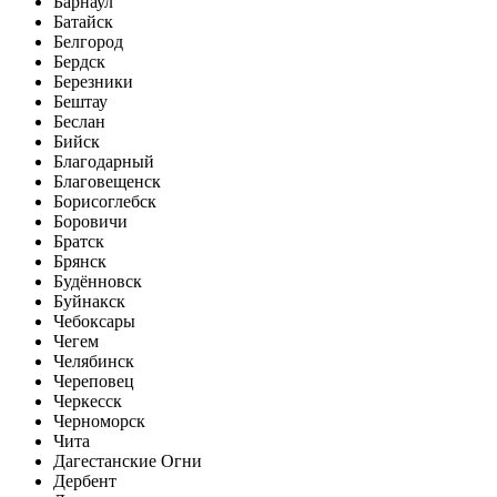
Барнаул
Батайск
Белгород
Бердск
Березники
Бештау
Беслан
Бийск
Благодарный
Благовещенск
Борисоглебск
Боровичи
Братск
Брянск
Будённовск
Буйнакск
Чебоксары
Чегем
Челябинск
Череповец
Черкесск
Черноморск
Чита
Дагестанские Огни
Дербент