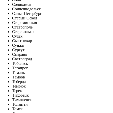
Соликамск
Солнечнодольск
Санкт-Петербург
Старый Оскол
Староминская
Ставрополь
Стерлитамак
Судак
Сыктывкар
Сунжа
Сургут
Сызрань
Светлоград
Тобольск
Таганрог
Тамань
Тамбов
Теберда
Темрюк
Терек
Тихорецк
Тимашевск
Тольятти
Томск