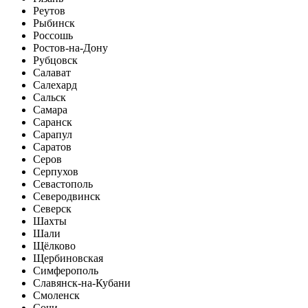
Реутов
Рыбинск
Россошь
Ростов-на-Дону
Рубцовск
Салават
Салехард
Сальск
Самара
Саранск
Сарапул
Саратов
Серов
Серпухов
Севастополь
Северодвинск
Северск
Шахты
Шали
Щёлково
Щербиновская
Симферополь
Славянск-на-Кубани
Смоленск
Сочи