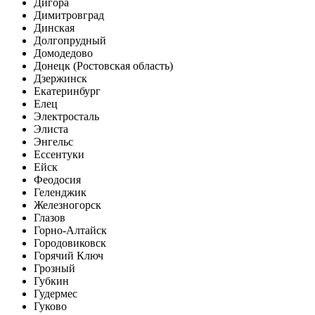
Дигора
Димитровград
Динская
Долгопрудный
Домодедово
Донецк (Ростовская область)
Дзержинск
Екатеринбург
Елец
Электросталь
Элиста
Энгельс
Ессентуки
Ейск
Феодосия
Геленджик
Железногорск
Глазов
Горно-Алтайск
Городовиковск
Горячий Ключ
Грозный
Губкин
Гудермес
Гуково