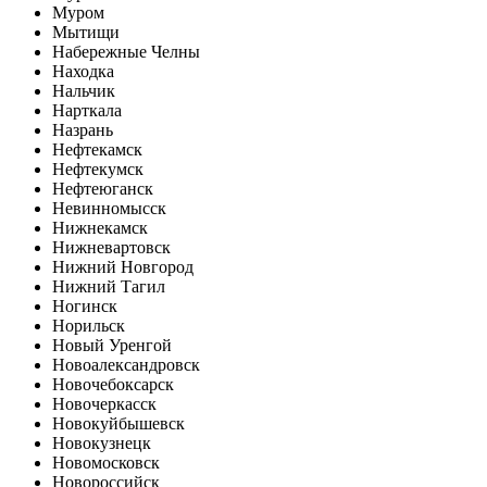
Муром
Мытищи
Набережные Челны
Находка
Нальчик
Нарткала
Назрань
Нефтекамск
Нефтекумск
Нефтеюганск
Невинномысск
Нижнекамск
Нижневартовск
Нижний Новгород
Нижний Тагил
Ногинск
Норильск
Новый Уренгой
Новоалександровск
Новочебоксарск
Новочеркасск
Новокуйбышевск
Новокузнецк
Новомосковск
Новороссийск