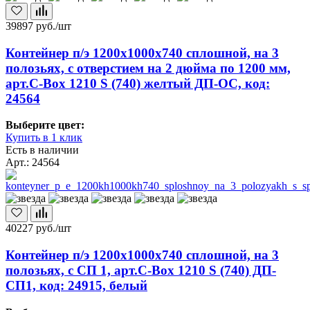
39897
руб./шт
Контейнер п/э 1200х1000х740 сплошной, на 3
полозьях, с отверстием на 2 дюйма по 1200 мм,
арт.C-Box 1210 S (740) желтый ДП-ОС, код:
24564
Выберите цвет:
Купить в 1 клик
Есть в наличии
Арт.: 24564
40227
руб./шт
Контейнер п/э 1200х1000х740 сплошной, на 3
полозьях, с СП 1, арт.C-Box 1210 S (740) ДП-
СП1, код: 24915, белый