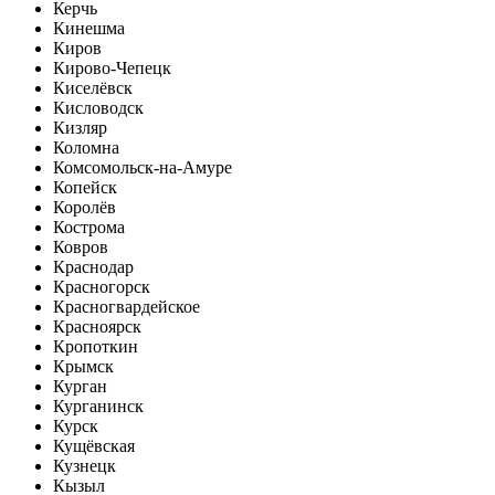
Керчь
Кинешма
Киров
Кирово-Чепецк
Киселёвск
Кисловодск
Кизляр
Коломна
Комсомольск-на-Амуре
Копейск
Королёв
Кострома
Ковров
Краснодар
Красногорск
Красногвардейское
Красноярск
Кропоткин
Крымск
Курган
Курганинск
Курск
Кущёвская
Кузнецк
Кызыл