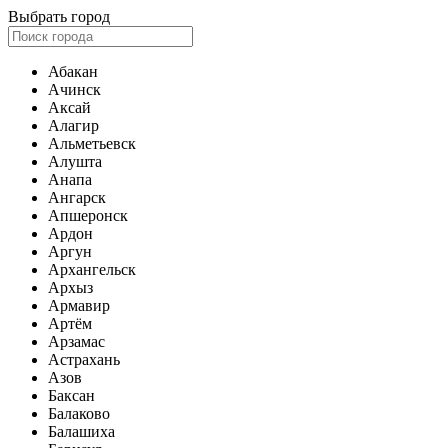
Выбрать город
Абакан
Ачинск
Аксай
Алагир
Альметьевск
Алушта
Анапа
Ангарск
Апшеронск
Ардон
Аргун
Архангельск
Архыз
Армавир
Артём
Арзамас
Астрахань
Азов
Баксан
Балаково
Балашиха