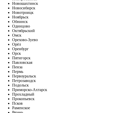
Новошахтинск
Новосибирск
Новотроицк
Ноябрьск
Обнинск
Одинцово
Октябрьский
Омск
Орехово-Зуево
Орёл
Оренбург
Орск
Пятигорск
Павловская
Пенза
Пермь
Первоуральск
Петрозаводск
Подольск
Приморско-Ахтарск
Прохладный
Прокопьевск
Псков
Раменское
Рязань