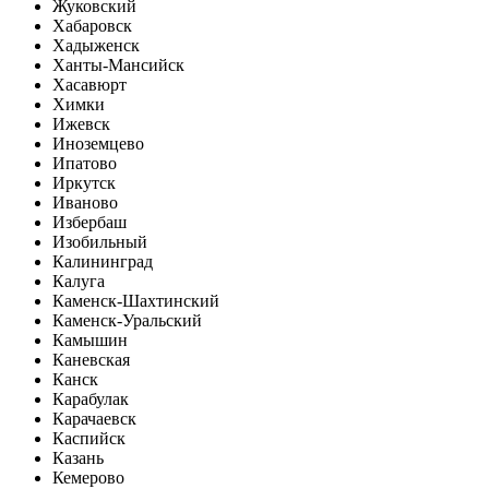
Жуковский
Хабаровск
Хадыженск
Ханты-Мансийск
Хасавюрт
Химки
Ижевск
Иноземцево
Ипатово
Иркутск
Иваново
Избербаш
Изобильный
Калининград
Калуга
Каменск-Шахтинский
Каменск-Уральский
Камышин
Каневская
Канск
Карабулак
Карачаевск
Каспийск
Казань
Кемерово