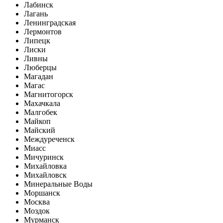
Лабинск
Лагань
Ленинградская
Лермонтов
Липецк
Лиски
Ливны
Люберцы
Магадан
Магас
Магнитогорск
Махачкала
Малгобек
Майкоп
Майский
Междуреченск
Миасс
Мичуринск
Михайловка
Михайловск
Минеральные Воды
Моршанск
Москва
Моздок
Мурманск