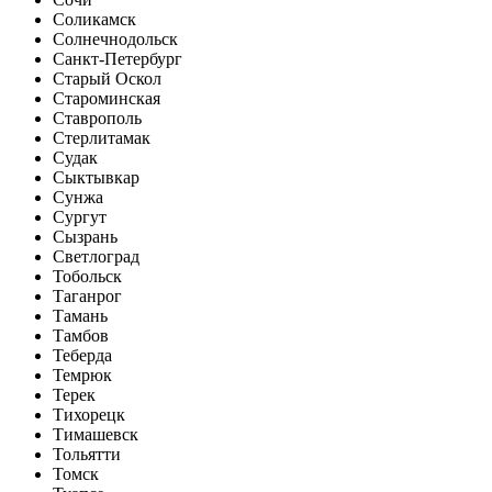
Соликамск
Солнечнодольск
Санкт-Петербург
Старый Оскол
Староминская
Ставрополь
Стерлитамак
Судак
Сыктывкар
Сунжа
Сургут
Сызрань
Светлоград
Тобольск
Таганрог
Тамань
Тамбов
Теберда
Темрюк
Терек
Тихорецк
Тимашевск
Тольятти
Томск