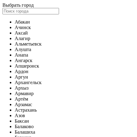
Выбрать город
Абакан
Ачинск
Аксай
Алагир
Альметьевск
Алушта
Анапа
Ангарск
Апшеронск
Ардон
Аргун
Архангельск
Архыз
Армавир
Артём
Арзамас
Астрахань
Азов
Баксан
Балаково
Балашиха