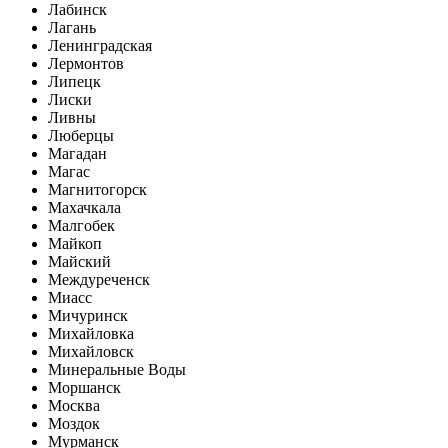
Лабинск
Лагань
Ленинградская
Лермонтов
Липецк
Лиски
Ливны
Люберцы
Магадан
Магас
Магнитогорск
Махачкала
Малгобек
Майкоп
Майский
Междуреченск
Миасс
Мичуринск
Михайловка
Михайловск
Минеральные Воды
Моршанск
Москва
Моздок
Мурманск