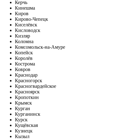
Керчь
Кинешма
Киров
Кирово-Чепецк
Киселёвск
Кисловодск
Кизляр
Коломна
Комсомольск-на-Амуре
Копейск
Королёв
Кострома
Ковров
Краснодар
Красногорск
Красногвардейское
Красноярск
Кропоткин
Крымск
Курган
Курганинск
Курск
Кущёвская
Кузнецк
Кызыл