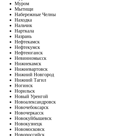
Муром
Мытищи
Набережные Челны
Находка
Нальчик
Нарткала
Назрань
Нефтекамск
Нефтекумск
Нефтеюганск
Невинномысск
Нижнекамск
Нижневартовск
Нижний Новгород
Нижний Тагил
Ногинск
Норильск
Новый Уренгой
Новоалександровск
Новочебоксарск
Новочеркасск
Новокуйбышевск
Новокузнецк
Новомосковск
Новороссийск