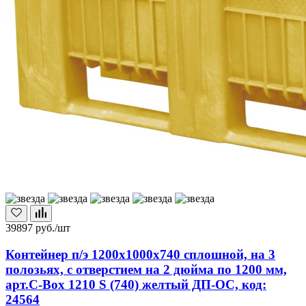
39897
руб./шт
Контейнер п/э 1200х1000х740 сплошной, на 3
полозьях, с отверстием на 2 дюйма по 1200 мм,
арт.C-Box 1210 S (740) желтый ДП-ОС, код:
24564