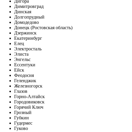
Дигора
Димитровград
Динская
Долгопрудный
Домодедово
Донецк (Ростовская область)
Дзержинск
Екатеринбург
Елец
Электросталь
Элиста
Энгельс
Ессентуки
Ейск
Феодосия
Геленджик
Железногорск
Глазов
Горно-Алтайск
Городовиковск
Горячий Ключ
Грозный
Губкин
Гудермес
Гуково