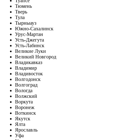
Туапсе
Тюмень
Тверь
Тула
Тырныауз
Южно-Сахалинск
Урус-Мартан
Усть-Джегута
Усть-Лабинск
Великие Луки
Великий Новгород
Владикавказ
Владимир
Владивосток
Волгодонск
Волгоград
Вологда
Волжский
Воркута
Воронеж
Воткинск
Якутск
Ялта
Ярославль
Уфа