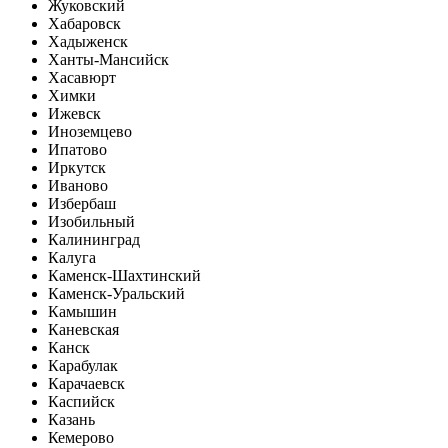
Жуковский
Хабаровск
Хадыженск
Ханты-Мансийск
Хасавюрт
Химки
Ижевск
Иноземцево
Ипатово
Иркутск
Иваново
Избербаш
Изобильный
Калининград
Калуга
Каменск-Шахтинский
Каменск-Уральский
Камышин
Каневская
Канск
Карабулак
Карачаевск
Каспийск
Казань
Кемерово