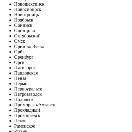
Новошахтинск
Новосибирск
Новотроицк
Ноябрьск
Обнинск
Одинцово
Октябрьский
Омск
Орехово-Зуево
Орёл
Оренбург
Орск
Пятигорск
Павловская
Пенза
Пермь
Первоуральск
Петрозаводск
Подольск
Приморско-Ахтарск
Прохладный
Прокопьевск
Псков
Раменское
Рязань