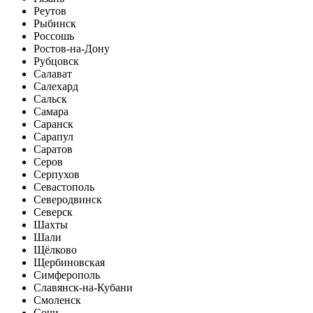
Реутов
Рыбинск
Россошь
Ростов-на-Дону
Рубцовск
Салават
Салехард
Сальск
Самара
Саранск
Сарапул
Саратов
Серов
Серпухов
Севастополь
Северодвинск
Северск
Шахты
Шали
Щёлково
Щербиновская
Симферополь
Славянск-на-Кубани
Смоленск
Сочи