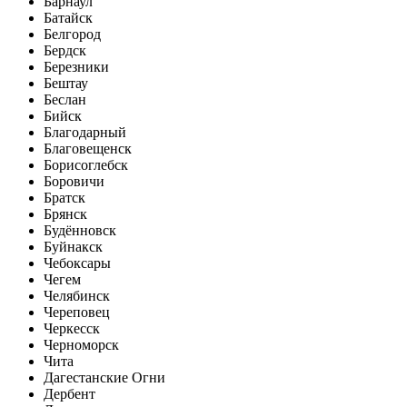
Барнаул
Батайск
Белгород
Бердск
Березники
Бештау
Беслан
Бийск
Благодарный
Благовещенск
Борисоглебск
Боровичи
Братск
Брянск
Будённовск
Буйнакск
Чебоксары
Чегем
Челябинск
Череповец
Черкесск
Черноморск
Чита
Дагестанские Огни
Дербент