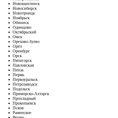
Новошахтинск
Новосибирск
Новотроицк
Ноябрьск
Обнинск
Одинцово
Октябрьский
Омск
Орехово-Зуево
Орёл
Оренбург
Орск
Пятигорск
Павловская
Пенза
Пермь
Первоуральск
Петрозаводск
Подольск
Приморско-Ахтарск
Прохладный
Прокопьевск
Псков
Раменское
Рязань