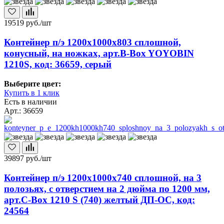
19519
руб./шт
Контейнер п/э 1200х1000х803 сплошной,
конусный, на ножках, арт.B-Box YOYOBIN
1210S, код: 36659, серый
Выберите цвет:
Купить в 1 клик
Есть в наличии
Арт.: 36659
39897
руб./шт
Контейнер п/э 1200х1000х740 сплошной, на 3
полозьях, с отверстием на 2 дюйма по 1200 мм,
арт.C-Box 1210 S (740) желтый ДП-ОС, код:
24564