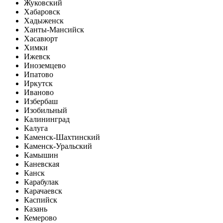
Жуковский
Хабаровск
Хадыженск
Ханты-Мансийск
Хасавюрт
Химки
Ижевск
Иноземцево
Ипатово
Иркутск
Иваново
Избербаш
Изобильный
Калининград
Калуга
Каменск-Шахтинский
Каменск-Уральский
Камышин
Каневская
Канск
Карабулак
Карачаевск
Каспийск
Казань
Кемерово