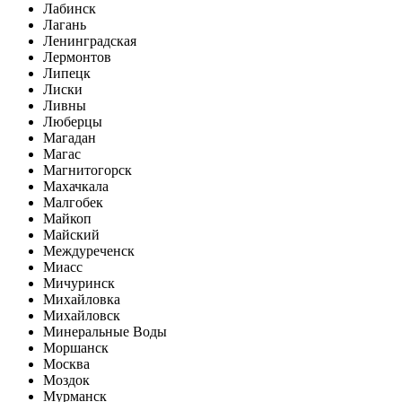
Лабинск
Лагань
Ленинградская
Лермонтов
Липецк
Лиски
Ливны
Люберцы
Магадан
Магас
Магнитогорск
Махачкала
Малгобек
Майкоп
Майский
Междуреченск
Миасс
Мичуринск
Михайловка
Михайловск
Минеральные Воды
Моршанск
Москва
Моздок
Мурманск