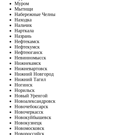
Муром
Мытищи
Набережные Челны
Находка
Нальчик
Нарткала
Назрань
Нефтекамск
Нефтекумск
Нефтеюганск
Невинномысск
Нижнекамск
Нижневартовск
Нижний Новгород
Нижний Тагил
Ногинск
Норильск
Новый Уренгой
Новоалександровск
Новочебоксарск
Новочеркасск
Новокуйбышевск
Новокузнецк
Новомосковск
Новороссийск