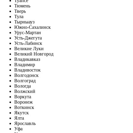
Туапсе
Тюмень
Тверь
Тула
Тырныауз
Южно-Сахалинск
Урус-Мартан
Усть-Джегута
Усть-Лабинск
Великие Луки
Великий Новгород
Владикавказ
Владимир
Владивосток
Волгодонск
Волгоград
Вологда
Волжский
Воркута
Воронеж
Воткинск
Якутск
Ялта
Ярославль
Уфа