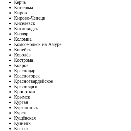
Керчь
Кинешма
Киров
Кирово-Чепецк
Киселёвск
Кисловодск
Кизляр
Коломна
Комсомольск-на-Амуре
Копейск
Королёв
Кострома
Ковров
Краснодар
Красногорск
Красногвардейское
Красноярск
Кропоткин
Крымск
Курган
Курганинск
Курск
Кущёвская
Кузнецк
Кызыл