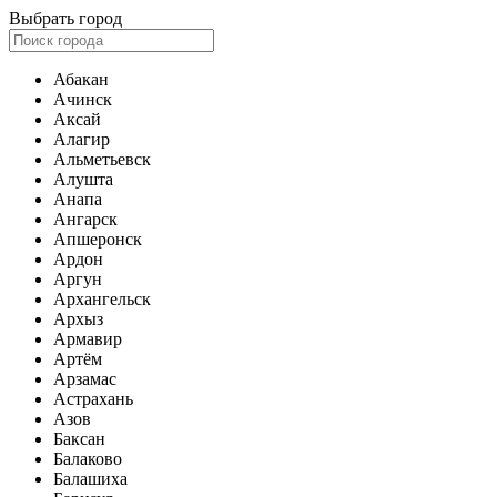
Выбрать город
Абакан
Ачинск
Аксай
Алагир
Альметьевск
Алушта
Анапа
Ангарск
Апшеронск
Ардон
Аргун
Архангельск
Архыз
Армавир
Артём
Арзамас
Астрахань
Азов
Баксан
Балаково
Балашиха