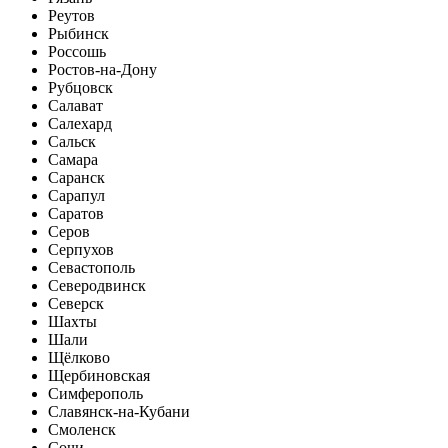
Реутов
Рыбинск
Россошь
Ростов-на-Дону
Рубцовск
Салават
Салехард
Сальск
Самара
Саранск
Сарапул
Саратов
Серов
Серпухов
Севастополь
Северодвинск
Северск
Шахты
Шали
Щёлково
Щербиновская
Симферополь
Славянск-на-Кубани
Смоленск
Сочи