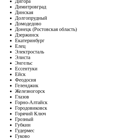
Дигора
Димитровград
Динская
Долгопрудный
Домодедово
Донецк (Ростовская область)
Дзержинск
Екатеринбург
Елец
Электросталь
Элиста
Энгельс
Ессентуки
Ейск
Феодосия
Геленджик
Железногорск
Глазов
Горно-Алтайск
Городовиковск
Горячий Ключ
Грозный
Губкин
Гудермес
Гуково