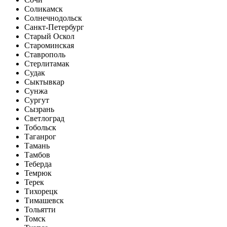
Соликамск
Солнечнодольск
Санкт-Петербург
Старый Оскол
Староминская
Ставрополь
Стерлитамак
Судак
Сыктывкар
Сунжа
Сургут
Сызрань
Светлоград
Тобольск
Таганрог
Тамань
Тамбов
Теберда
Темрюк
Терек
Тихорецк
Тимашевск
Тольятти
Томск