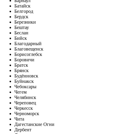
Барнаул
Батайск
Белгород
Бердск
Березники
Бештау
Беслан
Бийск
Благодарный
Благовещенск
Борисоглебск
Боровичи
Братск
Брянск
Будённовск
Буйнакск
Чебоксары
Чегем
Челябинск
Череповец
Черкесск
Черноморск
Чита
Дагестанские Огни
Дербент