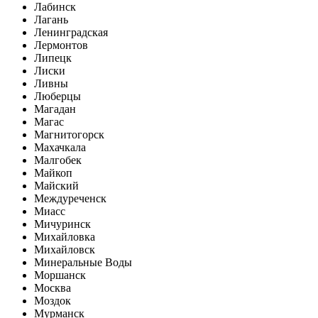
Лабинск
Лагань
Ленинградская
Лермонтов
Липецк
Лиски
Ливны
Люберцы
Магадан
Магас
Магнитогорск
Махачкала
Малгобек
Майкоп
Майский
Междуреченск
Миасс
Мичуринск
Михайловка
Михайловск
Минеральные Воды
Моршанск
Москва
Моздок
Мурманск