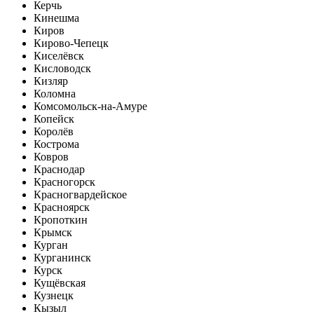
Керчь
Кинешма
Киров
Кирово-Чепецк
Киселёвск
Кисловодск
Кизляр
Коломна
Комсомольск-на-Амуре
Копейск
Королёв
Кострома
Ковров
Краснодар
Красногорск
Красногвардейское
Красноярск
Кропоткин
Крымск
Курган
Курганинск
Курск
Кущёвская
Кузнецк
Кызыл