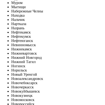
Муром
Мытищи
Набережные Челны
Находка
Нальчик
Нарткала
Назрань
Нефтекамск
Нефтекумск
Нефтеюганск
Невинномысск
Нижнекамск
Нижневартовск
Нижний Новгород
Нижний Тагил
Ногинск
Норильск
Новый Уренгой
Новоалександровск
Новочебоксарск
Новочеркасск
Новокуйбышевск
Новокузнецк
Новомосковск
Новороссийск