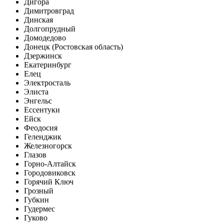
Дигора
Димитровград
Динская
Долгопрудный
Домодедово
Донецк (Ростовская область)
Дзержинск
Екатеринбург
Елец
Электросталь
Элиста
Энгельс
Ессентуки
Ейск
Феодосия
Геленджик
Железногорск
Глазов
Горно-Алтайск
Городовиковск
Горячий Ключ
Грозный
Губкин
Гудермес
Гуково