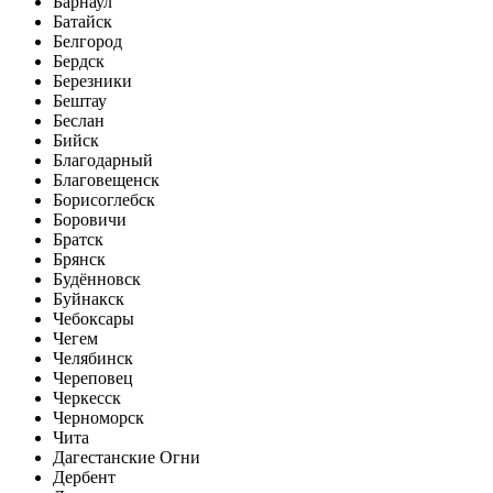
Барнаул
Батайск
Белгород
Бердск
Березники
Бештау
Беслан
Бийск
Благодарный
Благовещенск
Борисоглебск
Боровичи
Братск
Брянск
Будённовск
Буйнакск
Чебоксары
Чегем
Челябинск
Череповец
Черкесск
Черноморск
Чита
Дагестанские Огни
Дербент