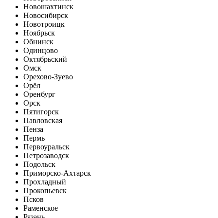
Новошахтинск
Новосибирск
Новотроицк
Ноябрьск
Обнинск
Одинцово
Октябрьский
Омск
Орехово-Зуево
Орёл
Оренбург
Орск
Пятигорск
Павловская
Пенза
Пермь
Первоуральск
Петрозаводск
Подольск
Приморско-Ахтарск
Прохладный
Прокопьевск
Псков
Раменское
Рязань