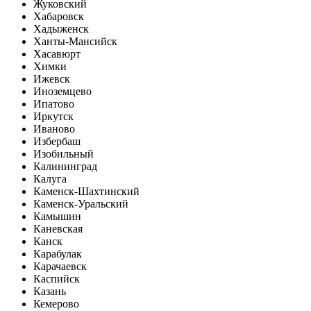
Жуковский
Хабаровск
Хадыженск
Ханты-Мансийск
Хасавюрт
Химки
Ижевск
Иноземцево
Ипатово
Иркутск
Иваново
Избербаш
Изобильный
Калининград
Калуга
Каменск-Шахтинский
Каменск-Уральский
Камышин
Каневская
Канск
Карабулак
Карачаевск
Каспийск
Казань
Кемерово