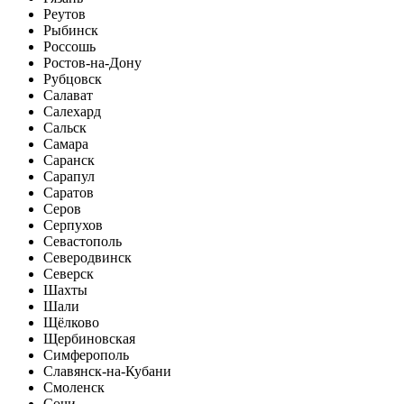
Реутов
Рыбинск
Россошь
Ростов-на-Дону
Рубцовск
Салават
Салехард
Сальск
Самара
Саранск
Сарапул
Саратов
Серов
Серпухов
Севастополь
Северодвинск
Северск
Шахты
Шали
Щёлково
Щербиновская
Симферополь
Славянск-на-Кубани
Смоленск
Сочи