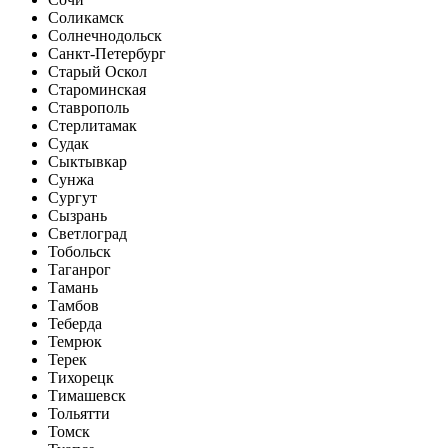
Соликамск
Солнечнодольск
Санкт-Петербург
Старый Оскол
Староминская
Ставрополь
Стерлитамак
Судак
Сыктывкар
Сунжа
Сургут
Сызрань
Светлоград
Тобольск
Таганрог
Тамань
Тамбов
Теберда
Темрюк
Терек
Тихорецк
Тимашевск
Тольятти
Томск