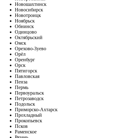
Новошахтинск
Новосибирск
Новотроицк
Ноябрьск
Обнинск
Одинцово
Октябрьский
Омск
Орехово-Зуево
Орёл
Оренбург
Орск
Пятигорск
Павловская
Пенза
Пермь
Первоуральск
Петрозаводск
Подольск
Приморско-Ахтарск
Прохладный
Прокопьевск
Псков
Раменское
Рязань