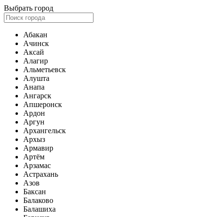
Выбрать город
Абакан
Ачинск
Аксай
Алагир
Альметьевск
Алушта
Анапа
Ангарск
Апшеронск
Ардон
Аргун
Архангельск
Архыз
Армавир
Артём
Арзамас
Астрахань
Азов
Баксан
Балаково
Балашиха