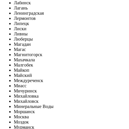
Лабинск
Лагань
Ленинградская
Лермонтов
Липецк
Лиски
Ливны
Люберцы
Магадан
Магас
Магнитогорск
Махачкала
Малгобек
Майкоп
Майский
Междуреченск
Миасс
Мичуринск
Михайловка
Михайловск
Минеральные Воды
Моршанск
Москва
Моздок
Мурманск