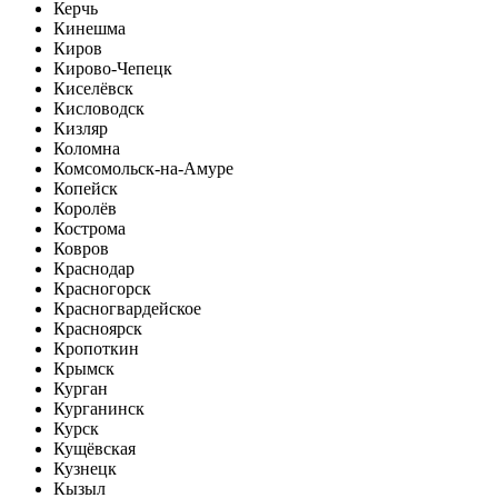
Керчь
Кинешма
Киров
Кирово-Чепецк
Киселёвск
Кисловодск
Кизляр
Коломна
Комсомольск-на-Амуре
Копейск
Королёв
Кострома
Ковров
Краснодар
Красногорск
Красногвардейское
Красноярск
Кропоткин
Крымск
Курган
Курганинск
Курск
Кущёвская
Кузнецк
Кызыл