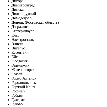
Дигора
Димитровград
Динская
Долгопрудный
Домодедово
Донецк (Ростовская область)
Дзержинск
Екатеринбург
Елец
Электросталь
Элиста
Энгельс
Ессентуки
Ейск
Феодосия
Геленджик
Железногорск
Глазов
Горно-Алтайск
Городовиковск
Горячий Ключ
Грозный
Губкин
Гудермес
Гуково