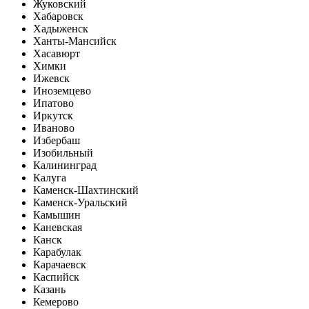
Жуковский
Хабаровск
Хадыженск
Ханты-Мансийск
Хасавюрт
Химки
Ижевск
Иноземцево
Ипатово
Иркутск
Иваново
Избербаш
Изобильный
Калининград
Калуга
Каменск-Шахтинский
Каменск-Уральский
Камышин
Каневская
Канск
Карабулак
Карачаевск
Каспийск
Казань
Кемерово