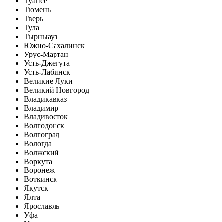
Туапсе
Тюмень
Тверь
Тула
Тырныауз
Южно-Сахалинск
Урус-Мартан
Усть-Джегута
Усть-Лабинск
Великие Луки
Великий Новгород
Владикавказ
Владимир
Владивосток
Волгодонск
Волгоград
Вологда
Волжский
Воркута
Воронеж
Воткинск
Якутск
Ялта
Ярославль
Уфа