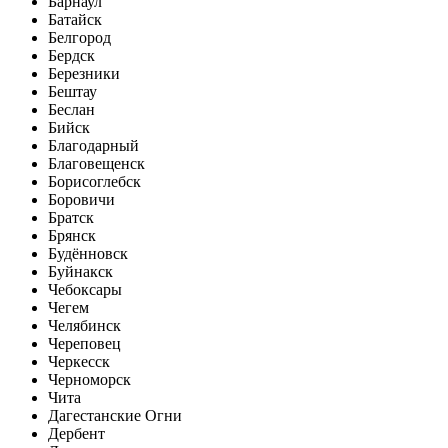
Барнаул
Батайск
Белгород
Бердск
Березники
Бештау
Беслан
Бийск
Благодарный
Благовещенск
Борисоглебск
Боровичи
Братск
Брянск
Будённовск
Буйнакск
Чебоксары
Чегем
Челябинск
Череповец
Черкесск
Черноморск
Чита
Дагестанские Огни
Дербент