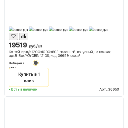
19519
руб./шт
Контейнер п/э 1200х1000х803 сплошной, конусный, на ножках,
арт.B-Box YOYOBIN 1210S, код: 36659, серый
Выберите
цвет:
Купить в 1
клик
Есть в наличии
Арт.: 36659