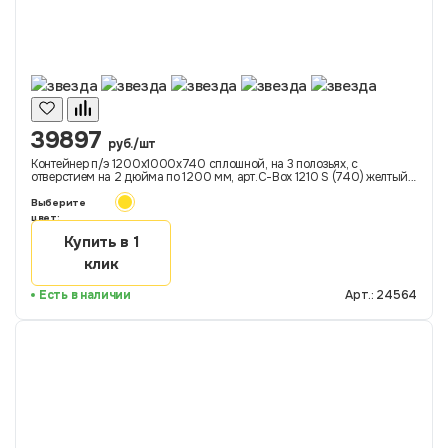
39897
руб./шт
Контейнер п/э 1200х1000х740 сплошной, на 3 полозьях, с
отверстием на 2 дюйма по 1200 мм, арт.C-Box 1210 S (740) желтый
ДП-ОС, код: 24564
Выберите
цвет:
Купить в 1
клик
Есть в наличии
Арт.: 24564