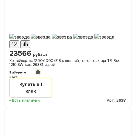
23566
руб./шт
Контейнер п/э 1200х1000х918 сплошной, на колёсах, арт.TR-Box
1210 SW, код: 26381, серый
Выберите
цвет:
Купить в 1
клик
Есть в наличии
Арт.: 26381