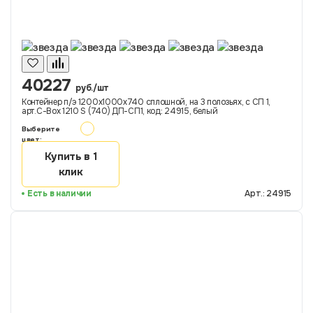
40227
руб./шт
Контейнер п/э 1200х1000х740 сплошной, на 3 полозьях, с СП 1,
арт.C-Box 1210 S (740) ДП-СП1, код: 24915, белый
Выберите
цвет:
Купить в 1
клик
Есть в наличии
Арт.: 24915