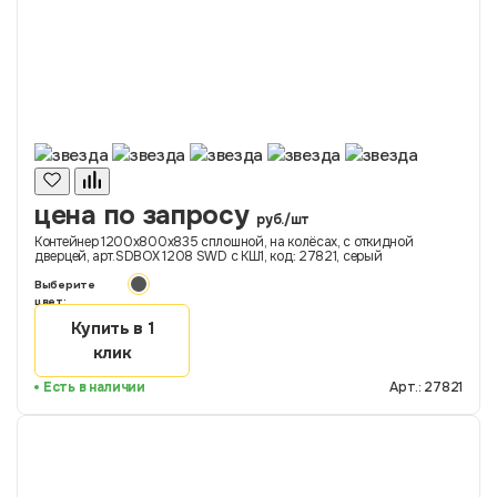
цена по запросу
руб./шт
Контейнер 1200х800х835 сплошной, на колёсах, с откидной
дверцей, арт.SDBOX 1208 SWD с КШ1, код: 27821, серый
Выберите
цвет:
Купить в 1
клик
Есть в наличии
Арт.: 27821