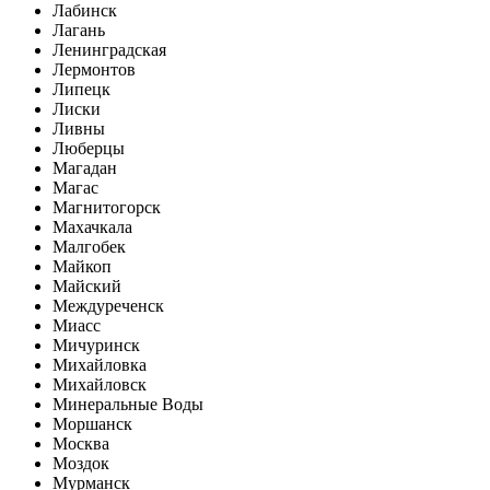
Лабинск
Лагань
Ленинградская
Лермонтов
Липецк
Лиски
Ливны
Люберцы
Магадан
Магас
Магнитогорск
Махачкала
Малгобек
Майкоп
Майский
Междуреченск
Миасс
Мичуринск
Михайловка
Михайловск
Минеральные Воды
Моршанск
Москва
Моздок
Мурманск