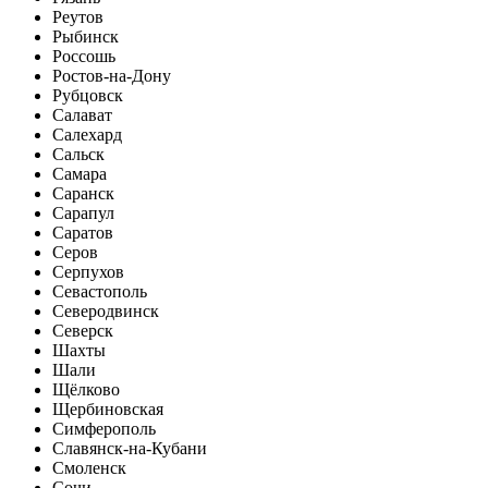
Реутов
Рыбинск
Россошь
Ростов-на-Дону
Рубцовск
Салават
Салехард
Сальск
Самара
Саранск
Сарапул
Саратов
Серов
Серпухов
Севастополь
Северодвинск
Северск
Шахты
Шали
Щёлково
Щербиновская
Симферополь
Славянск-на-Кубани
Смоленск
Сочи