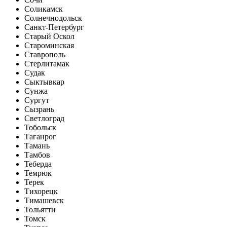
Соликамск
Солнечнодольск
Санкт-Петербург
Старый Оскол
Староминская
Ставрополь
Стерлитамак
Судак
Сыктывкар
Сунжа
Сургут
Сызрань
Светлоград
Тобольск
Таганрог
Тамань
Тамбов
Теберда
Темрюк
Терек
Тихорецк
Тимашевск
Тольятти
Томск