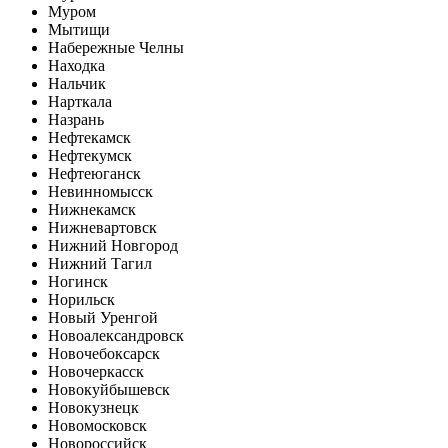
Муром
Мытищи
Набережные Челны
Находка
Нальчик
Нарткала
Назрань
Нефтекамск
Нефтекумск
Нефтеюганск
Невинномысск
Нижнекамск
Нижневартовск
Нижний Новгород
Нижний Тагил
Ногинск
Норильск
Новый Уренгой
Новоалександровск
Новочебоксарск
Новочеркасск
Новокуйбышевск
Новокузнецк
Новомосковск
Новороссийск