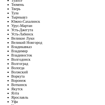
Туапсе
Тюмень
Тверь
Тула
Тырныауз
Южно-Сахалинск
Урус-Мартан
Усть-Джегута
Усть-Лабинск
Великие Луки
Великий Новгород
Владикавказ
Владимир
Владивосток
Волгодонск
Волгоград
Вологда
Волжский
Воркута
Воронеж
Воткинск
Якутск
Ялта
Ярославль
Уфа