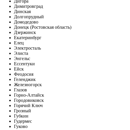
Дигора
Димитровград
Динская
Долгопрудный
Домодедово
Донецк (Ростовская область)
Дзержинск
Екатеринбург
Елец
Электросталь
Элиста
Энгельс
Ессентуки
Ейск
Феодосия
Геленджик
Железногорск
Глазов
Горно-Алтайск
Городовиковск
Горячий Ключ
Грозный
Губкин
Гудермес
Гуково