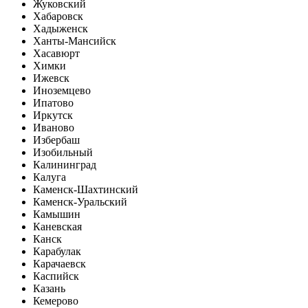
Жуковский
Хабаровск
Хадыженск
Ханты-Мансийск
Хасавюрт
Химки
Ижевск
Иноземцево
Ипатово
Иркутск
Иваново
Избербаш
Изобильный
Калининград
Калуга
Каменск-Шахтинский
Каменск-Уральский
Камышин
Каневская
Канск
Карабулак
Карачаевск
Каспийск
Казань
Кемерово