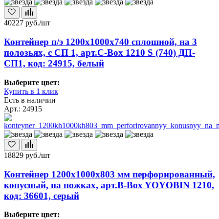
40227
руб./шт
Контейнер п/э 1200х1000х740 сплошной, на 3
полозьях, с СП 1, арт.C-Box 1210 S (740) ДП-
СП1, код: 24915, белый
Выберите цвет:
Купить в 1 клик
Есть в наличии
Арт.: 24915
18829
руб./шт
Контейнер 1200х1000х803 мм перфорированный,
конусный, на ножках, арт.B-Box YOYOBIN 1210,
код: 36601, серый
Выберите цвет: