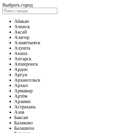
Выбрать город
Абакан
Ачинск
Аксай
Алагир
Альметьевск
Алушта
Анапа
Ангарск
Апшеронск
Ардон
Аргун
Архангельск
Архыз
Армавир
Артём
Арзамас
Астрахань
Азов
Баксан
Балаково
Балашиха