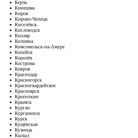
Керчь
Кинешма
Киров
Кирово-Чепецк
Киселёвск
Кисловодск
Кизляр
Коломна
Комсомольск-на-Амуре
Копейск
Королёв
Кострома
Ковров
Краснодар
Красногорск
Красногвардейское
Красноярск
Кропоткин
Крымск
Курган
Курганинск
Курск
Кущёвская
Кузнецк
Кызыл