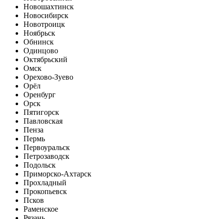
Новошахтинск
Новосибирск
Новотроицк
Ноябрьск
Обнинск
Одинцово
Октябрьский
Омск
Орехово-Зуево
Орёл
Оренбург
Орск
Пятигорск
Павловская
Пенза
Пермь
Первоуральск
Петрозаводск
Подольск
Приморско-Ахтарск
Прохладный
Прокопьевск
Псков
Раменское
Рязань