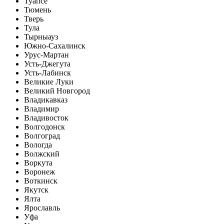
Туапсе
Тюмень
Тверь
Тула
Тырныауз
Южно-Сахалинск
Урус-Мартан
Усть-Джегута
Усть-Лабинск
Великие Луки
Великий Новгород
Владикавказ
Владимир
Владивосток
Волгодонск
Волгоград
Вологда
Волжский
Воркута
Воронеж
Воткинск
Якутск
Ялта
Ярославль
Уфа