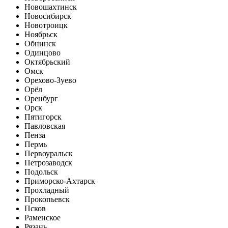
Новошахтинск
Новосибирск
Новотроицк
Ноябрьск
Обнинск
Одинцово
Октябрьский
Омск
Орехово-Зуево
Орёл
Оренбург
Орск
Пятигорск
Павловская
Пенза
Пермь
Первоуральск
Петрозаводск
Подольск
Приморско-Ахтарск
Прохладный
Прокопьевск
Псков
Раменское
Рязань