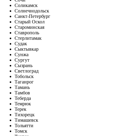
Соликамск
Солнечнодольск
Санкт-Петербург
Старый Оскол
Староминская
Ставрополь
Стерлитамак
Судак
Сыктывкар
Сунжа
Сургут
Сызрань
Светлоград
Тобольск
Таганрог
Тамань
Тамбов
Теберда
Темрюк
Терек
Тихорецк
Тимашевск
Тольятти
Томск