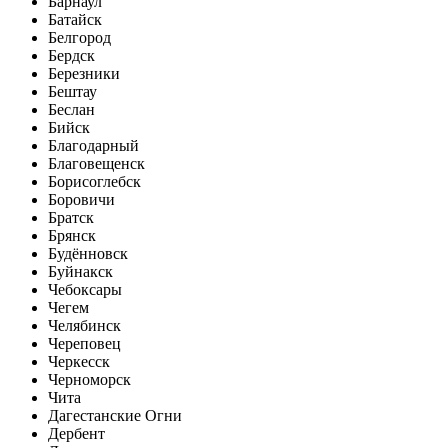
Барнаул
Батайск
Белгород
Бердск
Березники
Бештау
Беслан
Бийск
Благодарный
Благовещенск
Борисоглебск
Боровичи
Братск
Брянск
Будённовск
Буйнакск
Чебоксары
Чегем
Челябинск
Череповец
Черкесск
Черноморск
Чита
Дагестанские Огни
Дербент