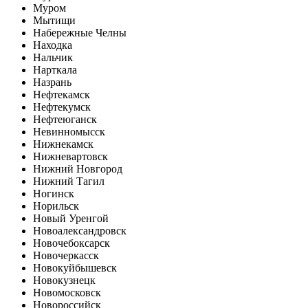
Муром
Мытищи
Набережные Челны
Находка
Нальчик
Нарткала
Назрань
Нефтекамск
Нефтекумск
Нефтеюганск
Невинномысск
Нижнекамск
Нижневартовск
Нижний Новгород
Нижний Тагил
Ногинск
Норильск
Новый Уренгой
Новоалександровск
Новочебоксарск
Новочеркасск
Новокуйбышевск
Новокузнецк
Новомосковск
Новороссийск