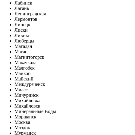
Лабинск
Лагань
Ленинградская
Лермонтов
Липецк
Лиски
Ливны
Люберцы
Магадан
Магас
Магнитогорск
Махачкала
Малгобек
Майкоп
Майский
Междуреченск
Миасс
Мичуринск
Михайловка
Михайловск
Минеральные Воды
Моршанск
Москва
Моздок
Мурманск