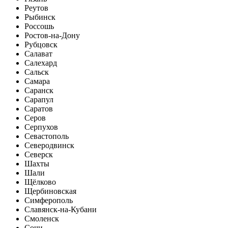
Реутов
Рыбинск
Россошь
Ростов-на-Дону
Рубцовск
Салават
Салехард
Сальск
Самара
Саранск
Сарапул
Саратов
Серов
Серпухов
Севастополь
Северодвинск
Северск
Шахты
Шали
Щёлково
Щербиновская
Симферополь
Славянск-на-Кубани
Смоленск
Сочи