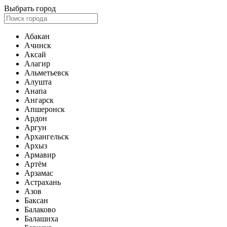
Выбрать город
Абакан
Ачинск
Аксай
Алагир
Альметьевск
Алушта
Анапа
Ангарск
Апшеронск
Ардон
Аргун
Архангельск
Архыз
Армавир
Артём
Арзамас
Астрахань
Азов
Баксан
Балаково
Балашиха