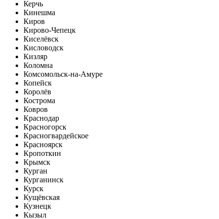
Керчь
Кинешма
Киров
Кирово-Чепецк
Киселёвск
Кисловодск
Кизляр
Коломна
Комсомольск-на-Амуре
Копейск
Королёв
Кострома
Ковров
Краснодар
Красногорск
Красногвардейское
Красноярск
Кропоткин
Крымск
Курган
Курганинск
Курск
Кущёвская
Кузнецк
Кызыл