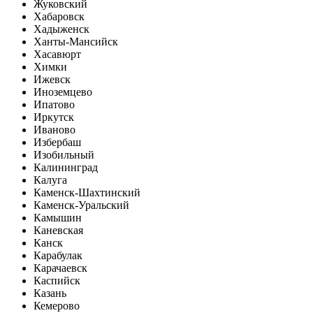
Жуковский
Хабаровск
Хадыженск
Ханты-Мансийск
Хасавюрт
Химки
Ижевск
Иноземцево
Ипатово
Иркутск
Иваново
Избербаш
Изобильный
Калининград
Калуга
Каменск-Шахтинский
Каменск-Уральский
Камышин
Каневская
Канск
Карабулак
Карачаевск
Каспийск
Казань
Кемерово