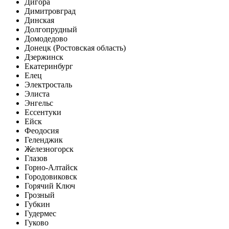
Дигора
Димитровград
Динская
Долгопрудный
Домодедово
Донецк (Ростовская область)
Дзержинск
Екатеринбург
Елец
Электросталь
Элиста
Энгельс
Ессентуки
Ейск
Феодосия
Геленджик
Железногорск
Глазов
Горно-Алтайск
Городовиковск
Горячий Ключ
Грозный
Губкин
Гудермес
Гуково