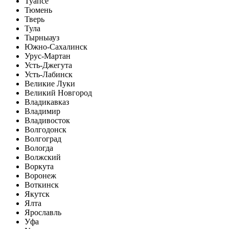
Туапсе
Тюмень
Тверь
Тула
Тырныауз
Южно-Сахалинск
Урус-Мартан
Усть-Джегута
Усть-Лабинск
Великие Луки
Великий Новгород
Владикавказ
Владимир
Владивосток
Волгодонск
Волгоград
Вологда
Волжский
Воркута
Воронеж
Воткинск
Якутск
Ялта
Ярославль
Уфа