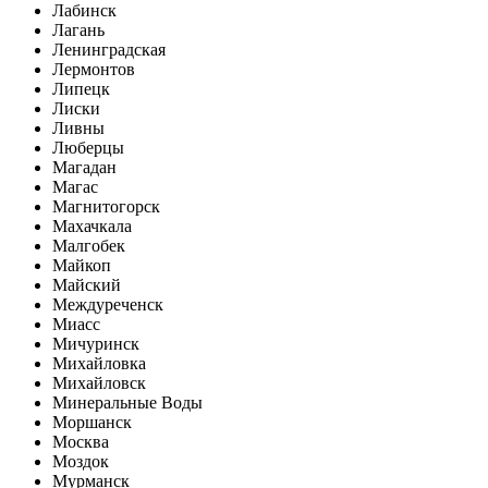
Лабинск
Лагань
Ленинградская
Лермонтов
Липецк
Лиски
Ливны
Люберцы
Магадан
Магас
Магнитогорск
Махачкала
Малгобек
Майкоп
Майский
Междуреченск
Миасс
Мичуринск
Михайловка
Михайловск
Минеральные Воды
Моршанск
Москва
Моздок
Мурманск