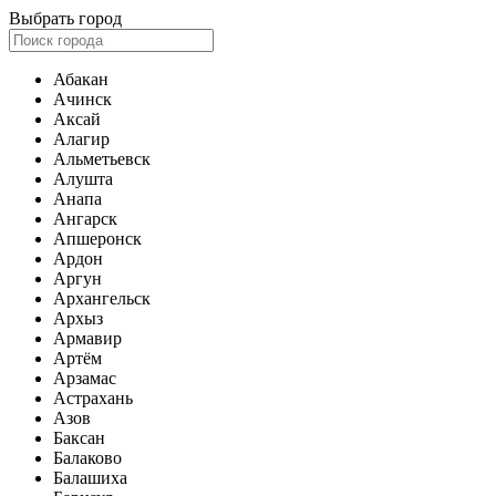
Выбрать город
Абакан
Ачинск
Аксай
Алагир
Альметьевск
Алушта
Анапа
Ангарск
Апшеронск
Ардон
Аргун
Архангельск
Архыз
Армавир
Артём
Арзамас
Астрахань
Азов
Баксан
Балаково
Балашиха