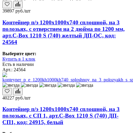
39897
руб./шт
Контейнер п/э 1200х1000х740 сплошной, на 3
полозьях, с отверстием на 2 дюйма по 1200 мм,
арт.C-Box 1210 S (740) желтый ДП-ОС, код:
24564
Выберите цвет:
Купить в 1 клик
Есть в наличии
Арт.: 24564
40227
руб./шт
Контейнер п/э 1200х1000х740 сплошной, на 3
полозьях, с СП 1, арт.C-Box 1210 S (740) ДП-
СП1, код: 24915, белый