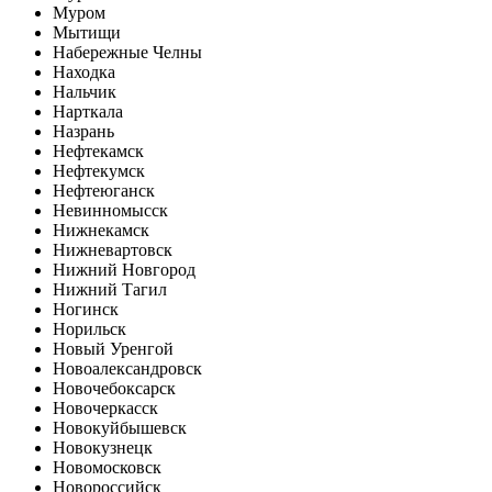
Муром
Мытищи
Набережные Челны
Находка
Нальчик
Нарткала
Назрань
Нефтекамск
Нефтекумск
Нефтеюганск
Невинномысск
Нижнекамск
Нижневартовск
Нижний Новгород
Нижний Тагил
Ногинск
Норильск
Новый Уренгой
Новоалександровск
Новочебоксарск
Новочеркасск
Новокуйбышевск
Новокузнецк
Новомосковск
Новороссийск