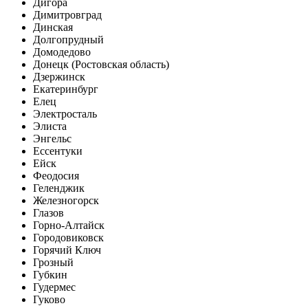
Дигора
Димитровград
Динская
Долгопрудный
Домодедово
Донецк (Ростовская область)
Дзержинск
Екатеринбург
Елец
Электросталь
Элиста
Энгельс
Ессентуки
Ейск
Феодосия
Геленджик
Железногорск
Глазов
Горно-Алтайск
Городовиковск
Горячий Ключ
Грозный
Губкин
Гудермес
Гуково