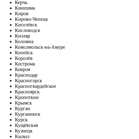
Керчь
Кинешма
Киров
Кирово-Чепецк
Киселёвск
Кисловодск
Кизляр
Коломна
Комсомольск-на-Амуре
Копейск
Королёв
Кострома
Ковров
Краснодар
Красногорск
Красногвардейское
Красноярск
Кропоткин
Крымск
Курган
Курганинск
Курск
Кущёвская
Кузнецк
Кызыл