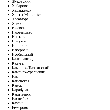
Жуковский
Хабаровск
Хадыженск
Ханты-Мансийск
Хасавюрт
Химки
Ижевск
Иноземцево
Ипатово
Иркутск
Иваново
Избербаш
Изобильный
Калининград
Калуга
Каменск-Шахтинский
Каменск-Уральский
Камышин
Каневская
Канск
Карабулак
Карачаевск
Каспийск
Казань
Кемерово