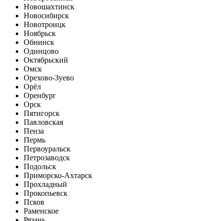
Новошахтинск
Новосибирск
Новотроицк
Ноябрьск
Обнинск
Одинцово
Октябрьский
Омск
Орехово-Зуево
Орёл
Оренбург
Орск
Пятигорск
Павловская
Пенза
Пермь
Первоуральск
Петрозаводск
Подольск
Приморско-Ахтарск
Прохладный
Прокопьевск
Псков
Раменское
Рязань