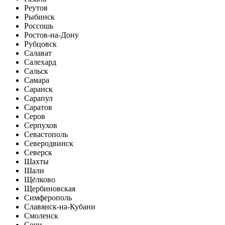
Реутов
Рыбинск
Россошь
Ростов-на-Дону
Рубцовск
Салават
Салехард
Сальск
Самара
Саранск
Сарапул
Саратов
Серов
Серпухов
Севастополь
Северодвинск
Северск
Шахты
Шали
Щёлково
Щербиновская
Симферополь
Славянск-на-Кубани
Смоленск
Сочи