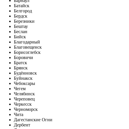
Барнаул
Батайск
Белгород
Бердск
Березники
Бештау
Беслан
Бийск
Благодарный
Благовещенск
Борисоглебск
Боровичи
Братск
Брянск
Будённовск
Буйнакск
Чебоксары
Чегем
Челябинск
Череповец
Черкесск
Черноморск
Чита
Дагестанские Огни
Дербент