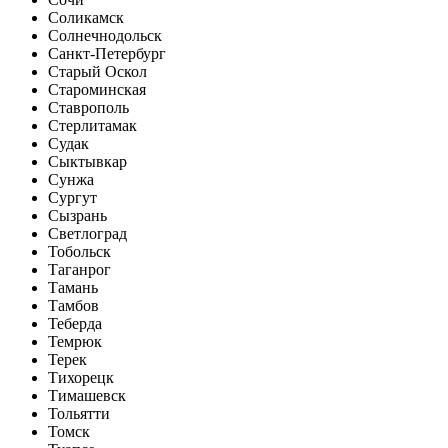
Соликамск
Солнечнодольск
Санкт-Петербург
Старый Оскол
Староминская
Ставрополь
Стерлитамак
Судак
Сыктывкар
Сунжа
Сургут
Сызрань
Светлоград
Тобольск
Таганрог
Тамань
Тамбов
Теберда
Темрюк
Терек
Тихорецк
Тимашевск
Тольятти
Томск