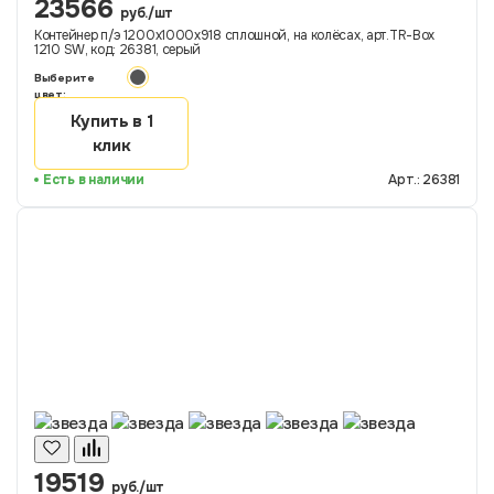
23566
руб./шт
Контейнер п/э 1200х1000х918 сплошной, на колёсах, арт.TR-Box
1210 SW, код: 26381, серый
Выберите
цвет:
Купить в 1
клик
Есть в наличии
Арт.: 26381
19519
руб./шт