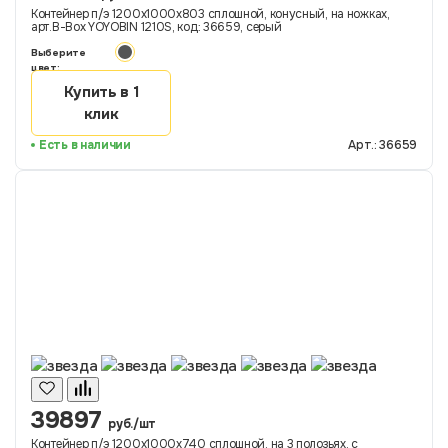
Контейнер п/э 1200х1000х803 сплошной, конусный, на ножках,
арт.B-Box YOYOBIN 1210S, код: 36659, серый
Выберите
цвет:
Купить в 1
клик
Есть в наличии
Арт.: 36659
39897
руб./шт
Контейнер п/э 1200х1000х740 сплошной, на 3 полозьях, с