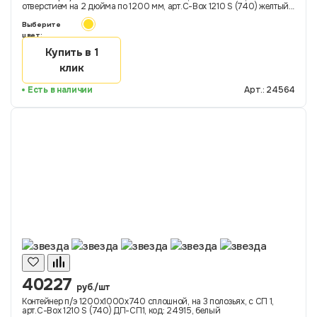
отверстием на 2 дюйма по 1200 мм, арт.C-Box 1210 S (740) желтый
ДП-ОС, код: 24564
Выберите
цвет:
Купить в 1
клик
Есть в наличии
Арт.: 24564
40227
руб./шт
Контейнер п/э 1200х1000х740 сплошной, на 3 полозьях, с СП 1,
арт.C-Box 1210 S (740) ДП-СП1, код: 24915, белый