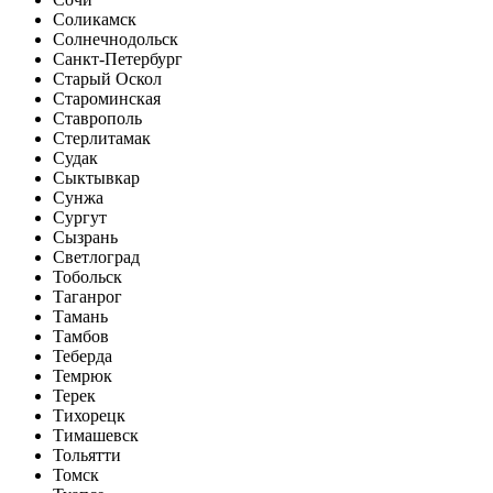
Соликамск
Солнечнодольск
Санкт-Петербург
Старый Оскол
Староминская
Ставрополь
Стерлитамак
Судак
Сыктывкар
Сунжа
Сургут
Сызрань
Светлоград
Тобольск
Таганрог
Тамань
Тамбов
Теберда
Темрюк
Терек
Тихорецк
Тимашевск
Тольятти
Томск