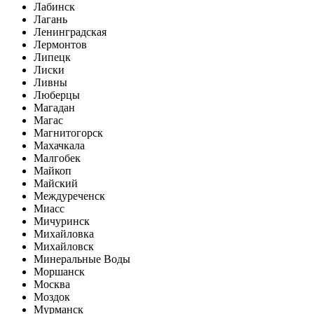
Лабинск
Лагань
Ленинградская
Лермонтов
Липецк
Лиски
Ливны
Люберцы
Магадан
Магас
Магнитогорск
Махачкала
Малгобек
Майкоп
Майский
Междуреченск
Миасс
Мичуринск
Михайловка
Михайловск
Минеральные Воды
Моршанск
Москва
Моздок
Мурманск