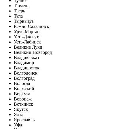
Туапсе
Тюмень
Тверь
Тула
Тырныауз
Южно-Сахалинск
Урус-Мартан
Усть-Джегута
Усть-Лабинск
Великие Луки
Великий Новгород
Владикавказ
Владимир
Владивосток
Волгодонск
Волгоград
Вологда
Волжский
Воркута
Воронеж
Воткинск
Якутск
Ялта
Ярославль
Уфа