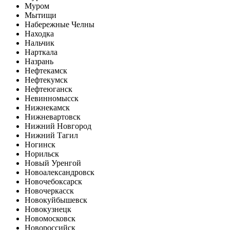
Муром
Мытищи
Набережные Челны
Находка
Нальчик
Нарткала
Назрань
Нефтекамск
Нефтекумск
Нефтеюганск
Невинномысск
Нижнекамск
Нижневартовск
Нижний Новгород
Нижний Тагил
Ногинск
Норильск
Новый Уренгой
Новоалександровск
Новочебоксарск
Новочеркасск
Новокуйбышевск
Новокузнецк
Новомосковск
Новороссийск