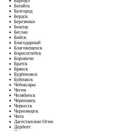
Барнаул
Батайск
Белгород
Бердск
Березники
Бештау
Беслан
Бийск
Благодарный
Благовещенск
Борисоглебск
Боровичи
Братск
Брянск
Будённовск
Буйнакск
Чебоксары
Чегем
Челябинск
Череповец
Черкесск
Черноморск
Чита
Дагестанские Огни
Дербент