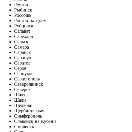
Реутов
Рыбинск
Россошь
Ростов-на-Дону
Рубцовск
Салават
Салехард
Сальск
Самара
Саранск
Сарапул
Саратов
Серов
Серпухов
Севастополь
Северодвинск
Северск
Шахты
Шали
Щёлково
Щербиновская
Симферополь
Славянск-на-Кубани
Смоленск
Сочи