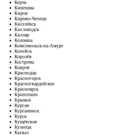
Керчь
Кинешма
Киров
Кирово-Чепецк
Киселёвск
Кисловодск
Кизляр
Коломна
Комсомольск-на-Амуре
Копейск
Королёв
Кострома
Ковров
Краснодар
Красногорск
Красногвардейское
Красноярск
Кропоткин
Крымск
Курган
Курганинск
Курск
Кущёвская
Кузнецк
Кызыл