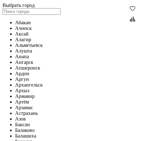
Выбрать город
Абакан
Ачинск
Аксай
Алагир
Альметьевск
Алушта
Анапа
Ангарск
Апшеронск
Ардон
Аргун
Архангельск
Архыз
Армавир
Артём
Арзамас
Астрахань
Азов
Баксан
Балаково
Балашиха