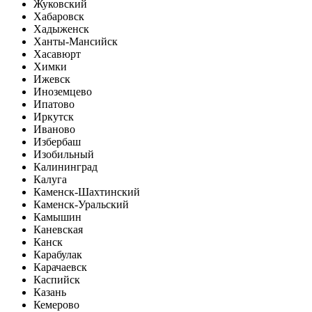
Жуковский
Хабаровск
Хадыженск
Ханты-Мансийск
Хасавюрт
Химки
Ижевск
Иноземцево
Ипатово
Иркутск
Иваново
Избербаш
Изобильный
Калининград
Калуга
Каменск-Шахтинский
Каменск-Уральский
Камышин
Каневская
Канск
Карабулак
Карачаевск
Каспийск
Казань
Кемерово