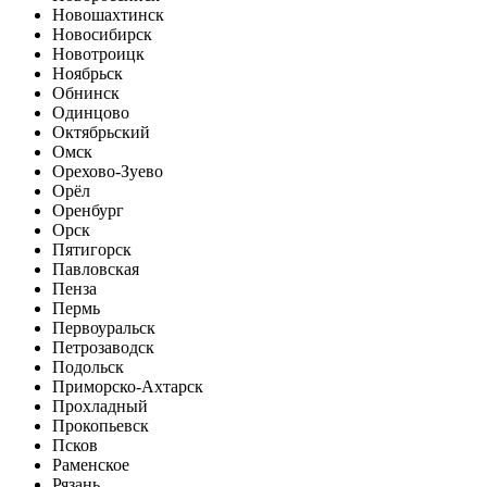
Новошахтинск
Новосибирск
Новотроицк
Ноябрьск
Обнинск
Одинцово
Октябрьский
Омск
Орехово-Зуево
Орёл
Оренбург
Орск
Пятигорск
Павловская
Пенза
Пермь
Первоуральск
Петрозаводск
Подольск
Приморско-Ахтарск
Прохладный
Прокопьевск
Псков
Раменское
Рязань