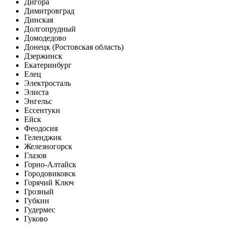
Дигора
Димитровград
Динская
Долгопрудный
Домодедово
Донецк (Ростовская область)
Дзержинск
Екатеринбург
Елец
Электросталь
Элиста
Энгельс
Ессентуки
Ейск
Феодосия
Геленджик
Железногорск
Глазов
Горно-Алтайск
Городовиковск
Горячий Ключ
Грозный
Губкин
Гудермес
Гуково