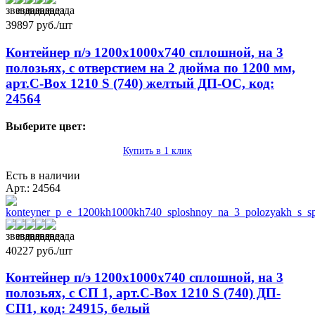
39897
руб./шт
Контейнер п/э 1200х1000х740 сплошной, на 3
полозьях, с отверстием на 2 дюйма по 1200 мм,
арт.C-Box 1210 S (740) желтый ДП-ОС, код:
24564
Выберите цвет:
Купить в 1 клик
Есть в наличии
Арт.: 24564
40227
руб./шт
Контейнер п/э 1200х1000х740 сплошной, на 3
полозьях, с СП 1, арт.C-Box 1210 S (740) ДП-
СП1, код: 24915, белый