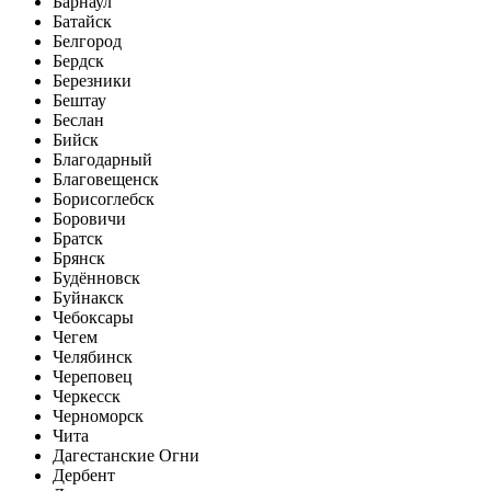
Барнаул
Батайск
Белгород
Бердск
Березники
Бештау
Беслан
Бийск
Благодарный
Благовещенск
Борисоглебск
Боровичи
Братск
Брянск
Будённовск
Буйнакск
Чебоксары
Чегем
Челябинск
Череповец
Черкесск
Черноморск
Чита
Дагестанские Огни
Дербент