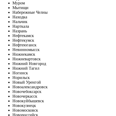
Муром
Мытищи
Набережные Челны
Находка
Нальчик
Нарткала
Назрань
Нефтекамск
Нефтекумск
Нефтеюганск
Невинномысск
Нижнекамск
Нижневартовск
Нижний Новгород
Нижний Тагил
Ногинск
Норильск
Новый Уренгой
Новоалександровск
Новочебоксарск
Новочеркасск
Новокуйбышевск
Новокузнецк
Новомосковск
Новороссийск