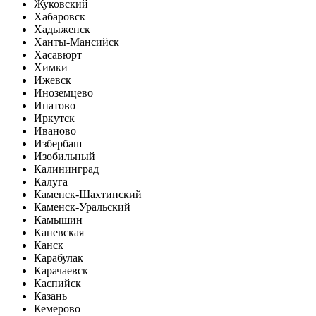
Жуковский
Хабаровск
Хадыженск
Ханты-Мансийск
Хасавюрт
Химки
Ижевск
Иноземцево
Ипатово
Иркутск
Иваново
Избербаш
Изобильный
Калининград
Калуга
Каменск-Шахтинский
Каменск-Уральский
Камышин
Каневская
Канск
Карабулак
Карачаевск
Каспийск
Казань
Кемерово