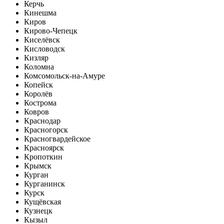
Керчь
Кинешма
Киров
Кирово-Чепецк
Киселёвск
Кисловодск
Кизляр
Коломна
Комсомольск-на-Амуре
Копейск
Королёв
Кострома
Ковров
Краснодар
Красногорск
Красногвардейское
Красноярск
Кропоткин
Крымск
Курган
Курганинск
Курск
Кущёвская
Кузнецк
Кызыл