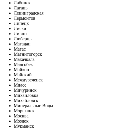
Лабинск
Лагань
Ленинградская
Лермонтов
Липецк
Лиски
Ливны
Люберцы
Магадан
Магас
Магнитогорск
Махачкала
Малгобек
Майкоп
Майский
Междуреченск
Миасс
Мичуринск
Михайловка
Михайловск
Минеральные Воды
Моршанск
Москва
Моздок
Мурманск