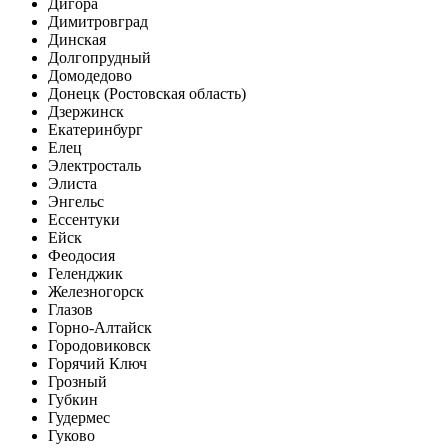
Дигора
Димитровград
Динская
Долгопрудный
Домодедово
Донецк (Ростовская область)
Дзержинск
Екатеринбург
Елец
Электросталь
Элиста
Энгельс
Ессентуки
Ейск
Феодосия
Геленджик
Железногорск
Глазов
Горно-Алтайск
Городовиковск
Горячий Ключ
Грозный
Губкин
Гудермес
Гуково