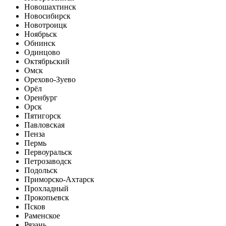
Новошахтинск
Новосибирск
Новотроицк
Ноябрьск
Обнинск
Одинцово
Октябрьский
Омск
Орехово-Зуево
Орёл
Оренбург
Орск
Пятигорск
Павловская
Пенза
Пермь
Первоуральск
Петрозаводск
Подольск
Приморско-Ахтарск
Прохладный
Прокопьевск
Псков
Раменское
Рязань