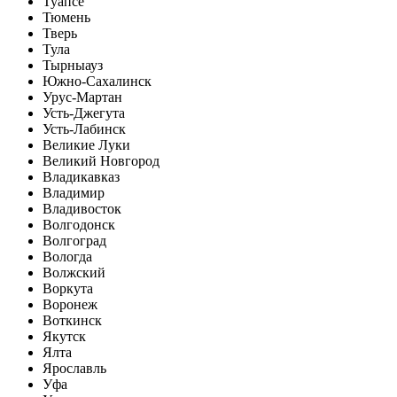
Туапсе
Тюмень
Тверь
Тула
Тырныауз
Южно-Сахалинск
Урус-Мартан
Усть-Джегута
Усть-Лабинск
Великие Луки
Великий Новгород
Владикавказ
Владимир
Владивосток
Волгодонск
Волгоград
Вологда
Волжский
Воркута
Воронеж
Воткинск
Якутск
Ялта
Ярославль
Уфа