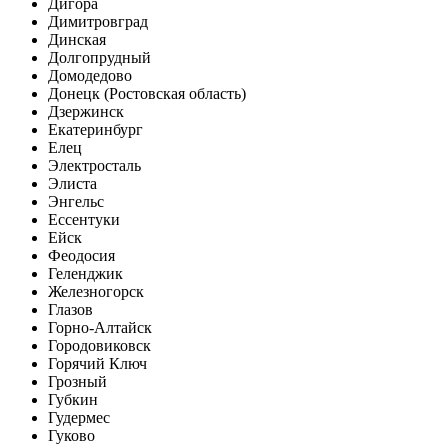
Дигора
Димитровград
Динская
Долгопрудный
Домодедово
Донецк (Ростовская область)
Дзержинск
Екатеринбург
Елец
Электросталь
Элиста
Энгельс
Ессентуки
Ейск
Феодосия
Геленджик
Железногорск
Глазов
Горно-Алтайск
Городовиковск
Горячий Ключ
Грозный
Губкин
Гудермес
Гуково