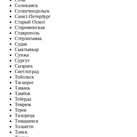
Соликамск
Солнечнодольск
Санкт-Петербург
Старый Оскол
Староминская
Ставрополь
Стерлитамак
Судак
Сыктывкар
Сунжа
Сургут
Сызрань
Светлоград
Тобольск
Таганрог
Тамань
Тамбов
Теберда
Темрюк
Терек
Тихорецк
Тимашевск
Тольятти
Томск