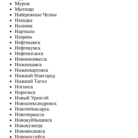
Муром
Мытищи
Набережные Челны
Находка
Нальчик
Нарткала
Назрань
Нефтекамск
Нефтекумск
Нефтеюганск
Невинномысск
Нижнекамск
Нижневартовск
Нижний Новгород
Нижний Тагил
Ногинск
Норильск
Новый Уренгой
Новоалександровск
Новочебоксарск
Новочеркасск
Новокуйбышевск
Новокузнецк
Новомосковск
Новороссийск