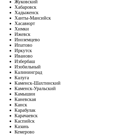
Жуковский
Хабаровск
Хадыженск
Ханты-Мансийск
Хасавюрт
Химки
Ижевск
Иноземцево
Ипатово
Иркутск
Иваново
Избербаш
Изобильный
Калининград
Калуга
Каменск-Шахтинский
Каменск-Уральский
Камышин
Каневская
Канск
Карабулак
Карачаевск
Каспийск
Казань
Кемерово