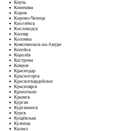
Керчь
Кинешма
Киров
Кирово-Чепецк
Киселёвск
Кисловодск
Кизляр
Коломна
Комсомольск-на-Амуре
Копейск
Королёв
Кострома
Ковров
Краснодар
Красногорск
Красногвардейское
Красноярск
Кропоткин
Крымск
Курган
Курганинск
Курск
Кущёвская
Кузнецк
Кызыл