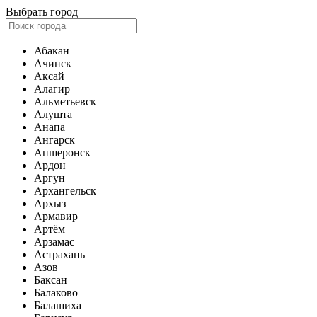
Выбрать город
Абакан
Ачинск
Аксай
Алагир
Альметьевск
Алушта
Анапа
Ангарск
Апшеронск
Ардон
Аргун
Архангельск
Архыз
Армавир
Артём
Арзамас
Астрахань
Азов
Баксан
Балаково
Балашиха