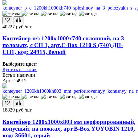
40227
руб./шт
Контейнер п/э 1200х1000х740 сплошной, на 3
полозьях, с СП 1, арт.C-Box 1210 S (740) ДП-
СП1, код: 24915, белый
Выберите цвет:
Купить в 1 клик
Есть в наличии
Арт.: 24915
18829
руб./шт
Контейнер 1200х1000х803 мм перфорированный,
конусный, на ножках, арт.B-Box YOYOBIN 1210,
код: 36601, серый