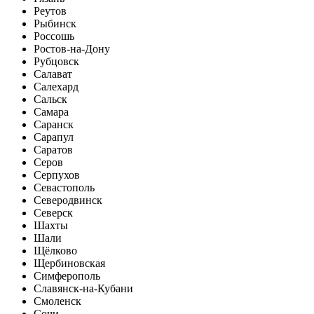
Реутов
Рыбинск
Россошь
Ростов-на-Дону
Рубцовск
Салават
Салехард
Сальск
Самара
Саранск
Сарапул
Саратов
Серов
Серпухов
Севастополь
Северодвинск
Северск
Шахты
Шали
Щёлково
Щербиновская
Симферополь
Славянск-на-Кубани
Смоленск
Сочи