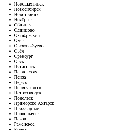
Новошахтинск
Новосибирск
Новотроицк
Ноябрьск
Обнинск
Одинцово
Октябрьский
Омск
Орехово-Зуево
Орёл
Оренбург
Орск
Пятигорск
Павловская
Пенза
Пермь
Первоуральск
Петрозаводск
Подольск
Приморско-Ахтарск
Прохладный
Прокопьевск
Псков
Раменское
Рязань