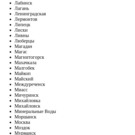
Лабинск
Лагань
Ленинградская
Лермонтов
Липецк
Лиски
Ливны
Люберцы
Магадан
Магас
Магнитогорск
Махачкала
Малгобек
Майкоп
Майский
Междуреченск
Миасс
Мичуринск
Михайловка
Михайловск
Минеральные Воды
Моршанск
Москва
Моздок
Мурманск