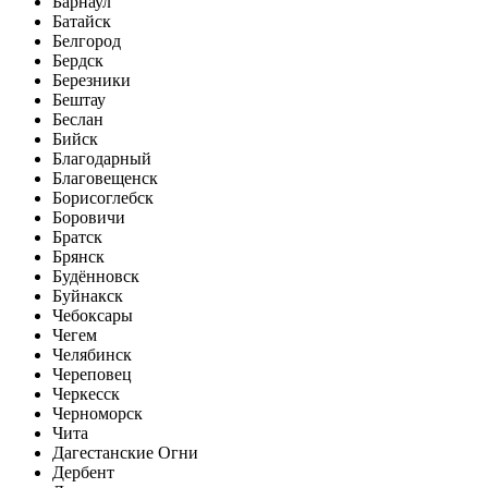
Барнаул
Батайск
Белгород
Бердск
Березники
Бештау
Беслан
Бийск
Благодарный
Благовещенск
Борисоглебск
Боровичи
Братск
Брянск
Будённовск
Буйнакск
Чебоксары
Чегем
Челябинск
Череповец
Черкесск
Черноморск
Чита
Дагестанские Огни
Дербент