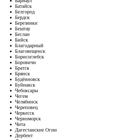
Барнаул
Батайск
Белгород
Бердск
Березники
Бештау
Беслан
Бийск
Благодарный
Благовещенск
Борисоглебск
Боровичи
Братск
Брянск
Будённовск
Буйнакск
Чебоксары
Чегем
Челябинск
Череповец
Черкесск
Черноморск
Чита
Дагестанские Огни
Дербент