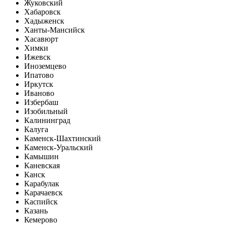
Жуковский
Хабаровск
Хадыженск
Ханты-Мансийск
Хасавюрт
Химки
Ижевск
Иноземцево
Ипатово
Иркутск
Иваново
Избербаш
Изобильный
Калининград
Калуга
Каменск-Шахтинский
Каменск-Уральский
Камышин
Каневская
Канск
Карабулак
Карачаевск
Каспийск
Казань
Кемерово