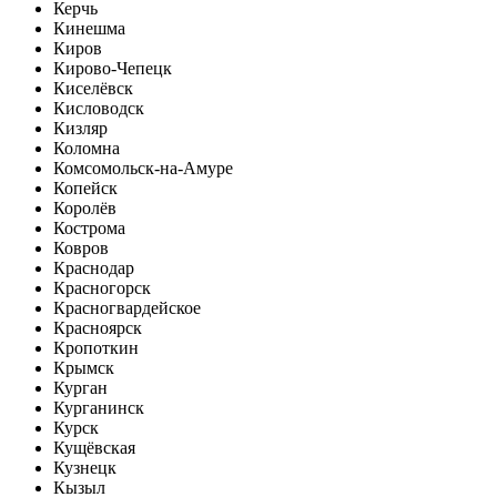
Керчь
Кинешма
Киров
Кирово-Чепецк
Киселёвск
Кисловодск
Кизляр
Коломна
Комсомольск-на-Амуре
Копейск
Королёв
Кострома
Ковров
Краснодар
Красногорск
Красногвардейское
Красноярск
Кропоткин
Крымск
Курган
Курганинск
Курск
Кущёвская
Кузнецк
Кызыл