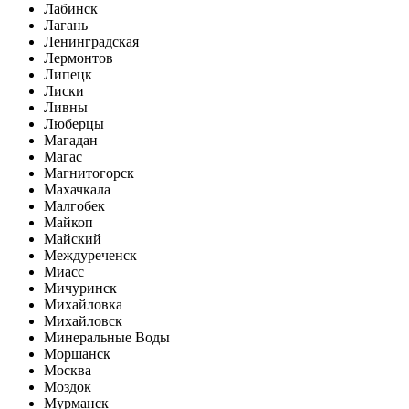
Лабинск
Лагань
Ленинградская
Лермонтов
Липецк
Лиски
Ливны
Люберцы
Магадан
Магас
Магнитогорск
Махачкала
Малгобек
Майкоп
Майский
Междуреченск
Миасс
Мичуринск
Михайловка
Михайловск
Минеральные Воды
Моршанск
Москва
Моздок
Мурманск