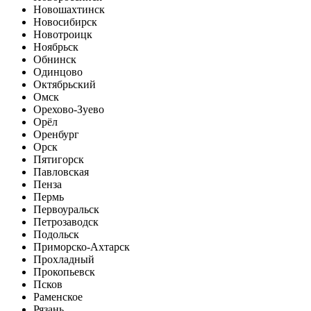
Новошахтинск
Новосибирск
Новотроицк
Ноябрьск
Обнинск
Одинцово
Октябрьский
Омск
Орехово-Зуево
Орёл
Оренбург
Орск
Пятигорск
Павловская
Пенза
Пермь
Первоуральск
Петрозаводск
Подольск
Приморско-Ахтарск
Прохладный
Прокопьевск
Псков
Раменское
Рязань