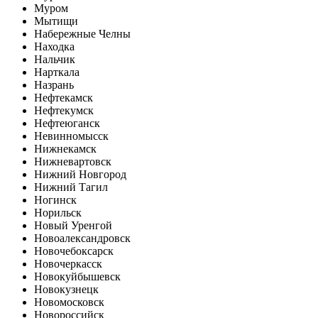
Муром
Мытищи
Набережные Челны
Находка
Нальчик
Нарткала
Назрань
Нефтекамск
Нефтекумск
Нефтеюганск
Невинномысск
Нижнекамск
Нижневартовск
Нижний Новгород
Нижний Тагил
Ногинск
Норильск
Новый Уренгой
Новоалександровск
Новочебоксарск
Новочеркасск
Новокуйбышевск
Новокузнецк
Новомосковск
Новороссийск