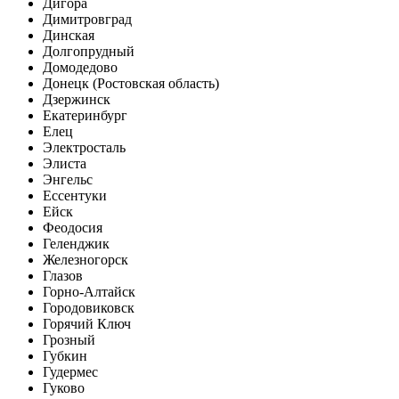
Дигора
Димитровград
Динская
Долгопрудный
Домодедово
Донецк (Ростовская область)
Дзержинск
Екатеринбург
Елец
Электросталь
Элиста
Энгельс
Ессентуки
Ейск
Феодосия
Геленджик
Железногорск
Глазов
Горно-Алтайск
Городовиковск
Горячий Ключ
Грозный
Губкин
Гудермес
Гуково