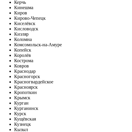
Керчь
Кинешма
Киров
Кирово-Чепецк
Киселёвск
Кисловодск
Кизляр
Коломна
Комсомольск-на-Амуре
Копейск
Королёв
Кострома
Ковров
Краснодар
Красногорск
Красногвардейское
Красноярск
Кропоткин
Крымск
Курган
Курганинск
Курск
Кущёвская
Кузнецк
Кызыл