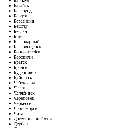
Барнаул
Батайск
Белгород
Бердск
Березники
Бештау
Беслан
Бийск
Благодарный
Благовещенск
Борисоглебск
Боровичи
Братск
Брянск
Будённовск
Буйнакск
Чебоксары
Чегем
Челябинск
Череповец
Черкесск
Черноморск
Чита
Дагестанские Огни
Дербент