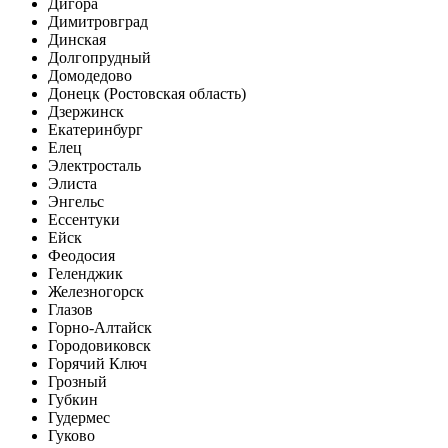
Дигора
Димитровград
Динская
Долгопрудный
Домодедово
Донецк (Ростовская область)
Дзержинск
Екатеринбург
Елец
Электросталь
Элиста
Энгельс
Ессентуки
Ейск
Феодосия
Геленджик
Железногорск
Глазов
Горно-Алтайск
Городовиковск
Горячий Ключ
Грозный
Губкин
Гудермес
Гуково