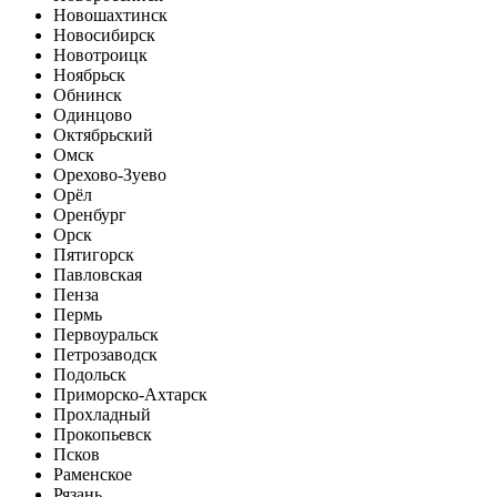
Новошахтинск
Новосибирск
Новотроицк
Ноябрьск
Обнинск
Одинцово
Октябрьский
Омск
Орехово-Зуево
Орёл
Оренбург
Орск
Пятигорск
Павловская
Пенза
Пермь
Первоуральск
Петрозаводск
Подольск
Приморско-Ахтарск
Прохладный
Прокопьевск
Псков
Раменское
Рязань