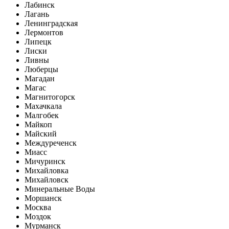
Лабинск
Лагань
Ленинградская
Лермонтов
Липецк
Лиски
Ливны
Люберцы
Магадан
Магас
Магнитогорск
Махачкала
Малгобек
Майкоп
Майский
Междуреченск
Миасс
Мичуринск
Михайловка
Михайловск
Минеральные Воды
Моршанск
Москва
Моздок
Мурманск