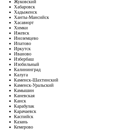
Жуковский
Хабаровск
Хадыженск
Ханты-Мансийск
Хасавюрт
Химки
Ижевск
Иноземцево
Ипатово
Иркутск
Иваново
Избербаш
Изобильный
Калининград
Калуга
Каменск-Шахтинский
Каменск-Уральский
Камышин
Каневская
Канск
Карабулак
Карачаевск
Каспийск
Казань
Кемерово