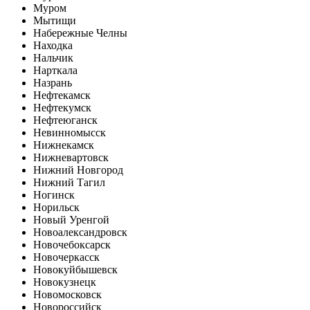
Муром
Мытищи
Набережные Челны
Находка
Нальчик
Нарткала
Назрань
Нефтекамск
Нефтекумск
Нефтеюганск
Невинномысск
Нижнекамск
Нижневартовск
Нижний Новгород
Нижний Тагил
Ногинск
Норильск
Новый Уренгой
Новоалександровск
Новочебоксарск
Новочеркасск
Новокуйбышевск
Новокузнецк
Новомосковск
Новороссийск