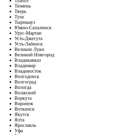
Туапсе
Тюмень
Тверь
Тула
Тырныауз
Южно-Сахалинск
Урус-Мартан
Усть-Джегута
Усть-Лабинск
Великие Луки
Великий Новгород
Владикавказ
Владимир
Владивосток
Волгодонск
Волгоград
Вологда
Волжский
Воркута
Воронеж
Воткинск
Якутск
Ялта
Ярославль
Уфа