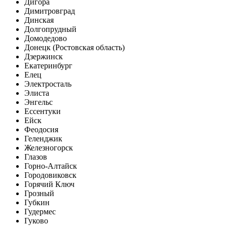
Дигора
Димитровград
Динская
Долгопрудный
Домодедово
Донецк (Ростовская область)
Дзержинск
Екатеринбург
Елец
Электросталь
Элиста
Энгельс
Ессентуки
Ейск
Феодосия
Геленджик
Железногорск
Глазов
Горно-Алтайск
Городовиковск
Горячий Ключ
Грозный
Губкин
Гудермес
Гуково