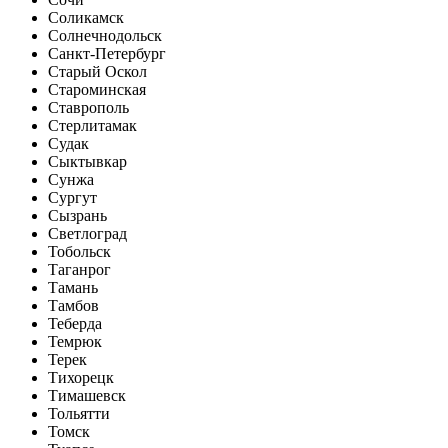
Соликамск
Солнечнодольск
Санкт-Петербург
Старый Оскол
Староминская
Ставрополь
Стерлитамак
Судак
Сыктывкар
Сунжа
Сургут
Сызрань
Светлоград
Тобольск
Таганрог
Тамань
Тамбов
Теберда
Темрюк
Терек
Тихорецк
Тимашевск
Тольятти
Томск