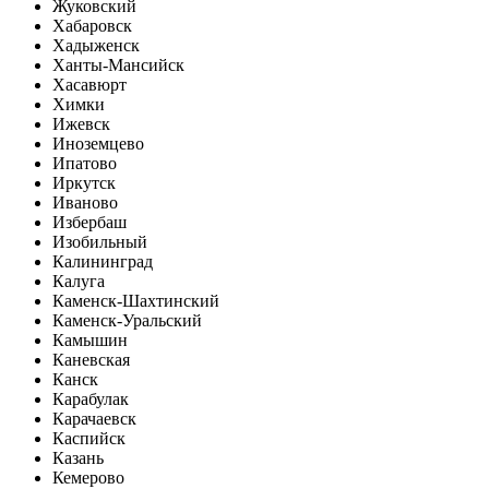
Жуковский
Хабаровск
Хадыженск
Ханты-Мансийск
Хасавюрт
Химки
Ижевск
Иноземцево
Ипатово
Иркутск
Иваново
Избербаш
Изобильный
Калининград
Калуга
Каменск-Шахтинский
Каменск-Уральский
Камышин
Каневская
Канск
Карабулак
Карачаевск
Каспийск
Казань
Кемерово