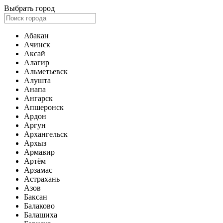
Выбрать город
Абакан
Ачинск
Аксай
Алагир
Альметьевск
Алушта
Анапа
Ангарск
Апшеронск
Ардон
Аргун
Архангельск
Архыз
Армавир
Артём
Арзамас
Астрахань
Азов
Баксан
Балаково
Балашиха