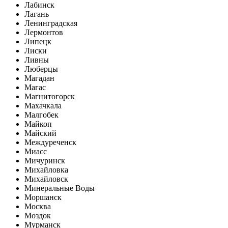
Лабинск
Лагань
Ленинградская
Лермонтов
Липецк
Лиски
Ливны
Люберцы
Магадан
Магас
Магнитогорск
Махачкала
Малгобек
Майкоп
Майский
Междуреченск
Миасс
Мичуринск
Михайловка
Михайловск
Минеральные Воды
Моршанск
Москва
Моздок
Мурманск