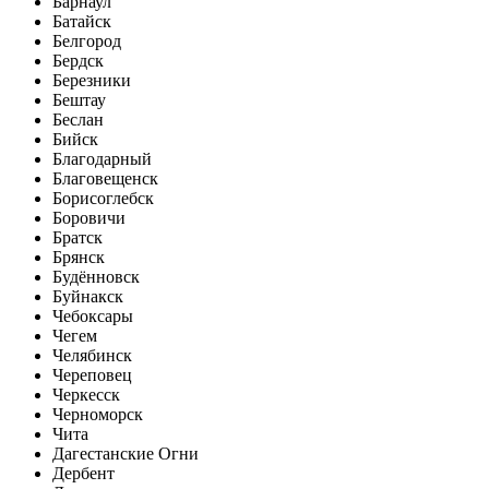
Барнаул
Батайск
Белгород
Бердск
Березники
Бештау
Беслан
Бийск
Благодарный
Благовещенск
Борисоглебск
Боровичи
Братск
Брянск
Будённовск
Буйнакск
Чебоксары
Чегем
Челябинск
Череповец
Черкесск
Черноморск
Чита
Дагестанские Огни
Дербент