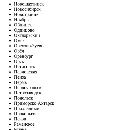
Новошахтинск
Новосибирск
Новотроицк
Ноябрьск
Обнинск
Одинцово
Октябрьский
Омск
Орехово-Зуево
Орёл
Оренбург
Орск
Пятигорск
Павловская
Пенза
Пермь
Первоуральск
Петрозаводск
Подольск
Приморско-Ахтарск
Прохладный
Прокопьевск
Псков
Раменское
Рязань