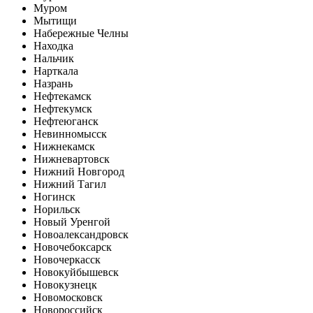
Муром
Мытищи
Набережные Челны
Находка
Нальчик
Нарткала
Назрань
Нефтекамск
Нефтекумск
Нефтеюганск
Невинномысск
Нижнекамск
Нижневартовск
Нижний Новгород
Нижний Тагил
Ногинск
Норильск
Новый Уренгой
Новоалександровск
Новочебоксарск
Новочеркасск
Новокуйбышевск
Новокузнецк
Новомосковск
Новороссийск