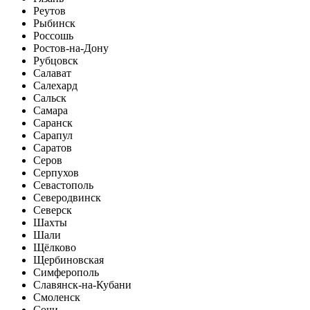
Реутов
Рыбинск
Россошь
Ростов-на-Дону
Рубцовск
Салават
Салехард
Сальск
Самара
Саранск
Сарапул
Саратов
Серов
Серпухов
Севастополь
Северодвинск
Северск
Шахты
Шали
Щёлково
Щербиновская
Симферополь
Славянск-на-Кубани
Смоленск
Сочи