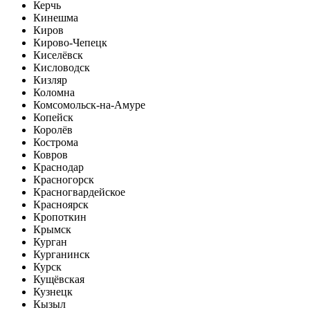
Керчь
Кинешма
Киров
Кирово-Чепецк
Киселёвск
Кисловодск
Кизляр
Коломна
Комсомольск-на-Амуре
Копейск
Королёв
Кострома
Ковров
Краснодар
Красногорск
Красногвардейское
Красноярск
Кропоткин
Крымск
Курган
Курганинск
Курск
Кущёвская
Кузнецк
Кызыл