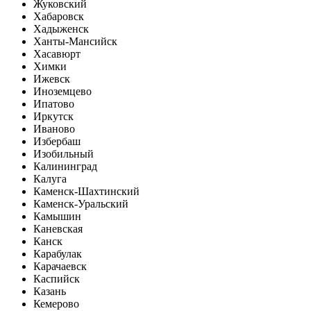
Жуковский
Хабаровск
Хадыженск
Ханты-Мансийск
Хасавюрт
Химки
Ижевск
Иноземцево
Ипатово
Иркутск
Иваново
Избербаш
Изобильный
Калининград
Калуга
Каменск-Шахтинский
Каменск-Уральский
Камышин
Каневская
Канск
Карабулак
Карачаевск
Каспийск
Казань
Кемерово