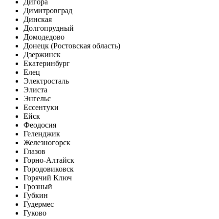
Дигора
Димитровград
Динская
Долгопрудный
Домодедово
Донецк (Ростовская область)
Дзержинск
Екатеринбург
Елец
Электросталь
Элиста
Энгельс
Ессентуки
Ейск
Феодосия
Геленджик
Железногорск
Глазов
Горно-Алтайск
Городовиковск
Горячий Ключ
Грозный
Губкин
Гудермес
Гуково