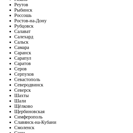
Реутов
Рыбинск
Россошь
Ростов-на-Дону
Рубцовск
Салават
Салехард
Сальск
Самара
Саранск
Сарапул
Саратов
Серов
Серпухов
Севастополь
Северодвинск
Северск
Шахты
Шали
Щёлково
Щербиновская
Симферополь
Славянск-на-Кубани
Смоленск
Сочи