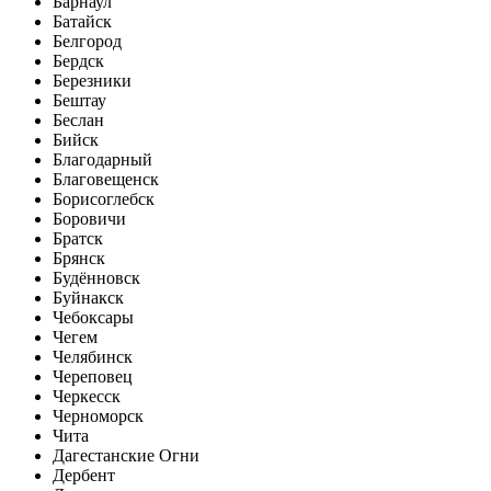
Барнаул
Батайск
Белгород
Бердск
Березники
Бештау
Беслан
Бийск
Благодарный
Благовещенск
Борисоглебск
Боровичи
Братск
Брянск
Будённовск
Буйнакск
Чебоксары
Чегем
Челябинск
Череповец
Черкесск
Черноморск
Чита
Дагестанские Огни
Дербент