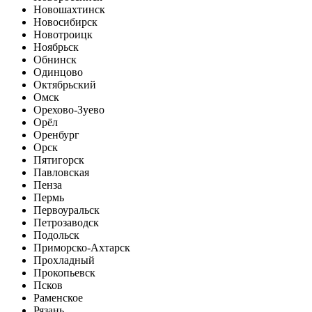
Новошахтинск
Новосибирск
Новотроицк
Ноябрьск
Обнинск
Одинцово
Октябрьский
Омск
Орехово-Зуево
Орёл
Оренбург
Орск
Пятигорск
Павловская
Пенза
Пермь
Первоуральск
Петрозаводск
Подольск
Приморско-Ахтарск
Прохладный
Прокопьевск
Псков
Раменское
Рязань