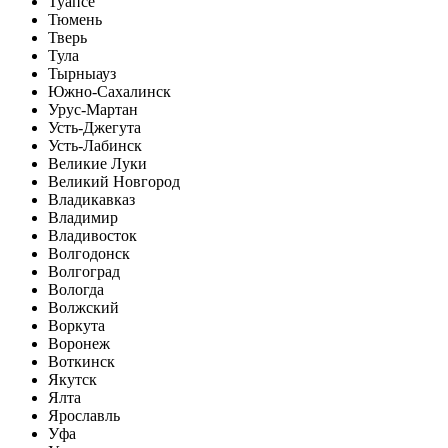
Туапсе
Тюмень
Тверь
Тула
Тырныауз
Южно-Сахалинск
Урус-Мартан
Усть-Джегута
Усть-Лабинск
Великие Луки
Великий Новгород
Владикавказ
Владимир
Владивосток
Волгодонск
Волгоград
Вологда
Волжский
Воркута
Воронеж
Воткинск
Якутск
Ялта
Ярославль
Уфа