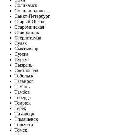
Соликамск
Солнечнодольск
Санкт-Петербург
Старый Оскол
Староминская
Ставрополь
Стерлитамак
Судак
Сыктывкар
Сунжа
Сургут
Сызрань
Светлоград
Тобольск
Таганрог
Тамань
Тамбов
Теберда
Темрюк
Терек
Тихорецк
Тимашевск
Тольятти
Томск