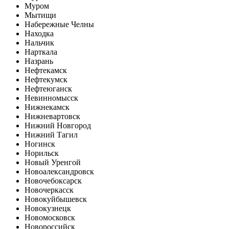
Муром
Мытищи
Набережные Челны
Находка
Нальчик
Нарткала
Назрань
Нефтекамск
Нефтекумск
Нефтеюганск
Невинномысск
Нижнекамск
Нижневартовск
Нижний Новгород
Нижний Тагил
Ногинск
Норильск
Новый Уренгой
Новоалександровск
Новочебоксарск
Новочеркасск
Новокуйбышевск
Новокузнецк
Новомосковск
Новороссийск