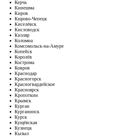
Керчь
Кинешма
Киров
Кирово-Чепецк
Киселёвск
Кисловодск
Кизляр
Коломна
Комсомольск-на-Амуре
Копейск
Королёв
Кострома
Ковров
Краснодар
Красногорск
Красногвардейское
Красноярск
Кропоткин
Крымск
Курган
Курганинск
Курск
Кущёвская
Кузнецк
Кызыл