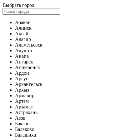
Выбрать город
Абакан
Ачинск
Аксай
Алагир
Альметьевск
Алушта
Анапа
Ангарск
Апшеронск
Ардон
Аргун
Архангельск
Архыз
Армавир
Артём
Арзамас
Астрахань
Азов
Баксан
Балаково
Балашиха