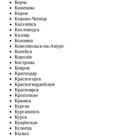
Керчь
Кинешма
Киров
Кирово-Чепецк
Киселёвск
Кисловодск
Кизляр
Коломна
Комсомольск-на-Амуре
Копейск
Королёв
Кострома
Ковров
Краснодар
Красногорск
Красногвардейское
Красноярск
Кропоткин
Крымск
Курган
Курганинск
Курск
Кущёвская
Кузнецк
Кызыл