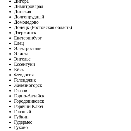
Дигора
Димитровград
Динская
Долгопрудный
Домодедово
Донецк (Ростовская область)
Дзержинск
Екатеринбург
Елец
Электросталь
Элиста
Энгельс
Ессентуки
Ейск
Феодосия
Геленджик
Железногорск
Глазов
Горно-Алтайск
Городовиковск
Горячий Ключ
Грозный
Губкин
Гудермес
Гуково