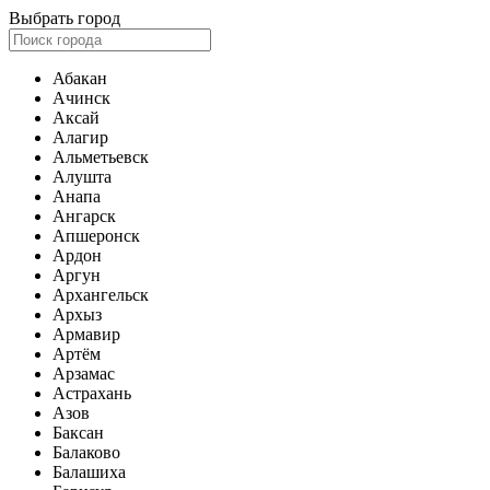
Выбрать город
Абакан
Ачинск
Аксай
Алагир
Альметьевск
Алушта
Анапа
Ангарск
Апшеронск
Ардон
Аргун
Архангельск
Архыз
Армавир
Артём
Арзамас
Астрахань
Азов
Баксан
Балаково
Балашиха