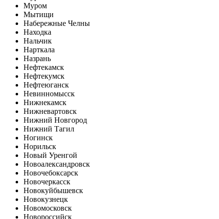
Муром
Мытищи
Набережные Челны
Находка
Нальчик
Нарткала
Назрань
Нефтекамск
Нефтекумск
Нефтеюганск
Невинномысск
Нижнекамск
Нижневартовск
Нижний Новгород
Нижний Тагил
Ногинск
Норильск
Новый Уренгой
Новоалександровск
Новочебоксарск
Новочеркасск
Новокуйбышевск
Новокузнецк
Новомосковск
Новороссийск