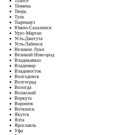
Туапсе
Тюмень
Тверь
Тула
Тырныауз
Южно-Сахалинск
Урус-Мартан
Усть-Джегута
Усть-Лабинск
Великие Луки
Великий Новгород
Владикавказ
Владимир
Владивосток
Волгодонск
Волгоград
Вологда
Волжский
Воркута
Воронеж
Воткинск
Якутск
Ялта
Ярославль
Уфа