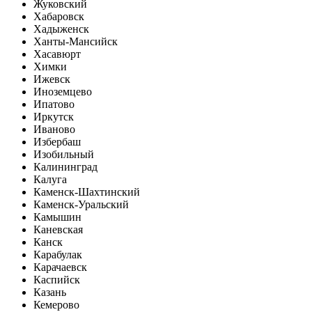
Жуковский
Хабаровск
Хадыженск
Ханты-Мансийск
Хасавюрт
Химки
Ижевск
Иноземцево
Ипатово
Иркутск
Иваново
Избербаш
Изобильный
Калининград
Калуга
Каменск-Шахтинский
Каменск-Уральский
Камышин
Каневская
Канск
Карабулак
Карачаевск
Каспийск
Казань
Кемерово