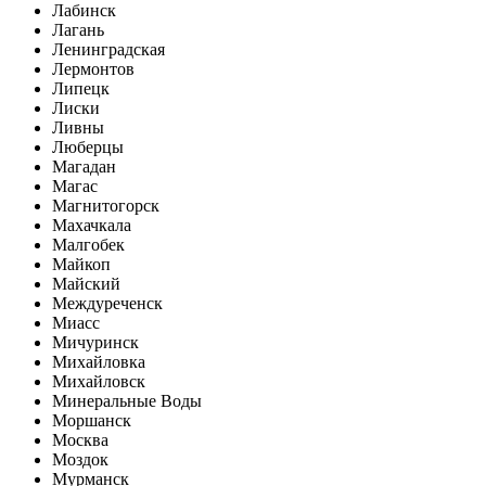
Лабинск
Лагань
Ленинградская
Лермонтов
Липецк
Лиски
Ливны
Люберцы
Магадан
Магас
Магнитогорск
Махачкала
Малгобек
Майкоп
Майский
Междуреченск
Миасс
Мичуринск
Михайловка
Михайловск
Минеральные Воды
Моршанск
Москва
Моздок
Мурманск