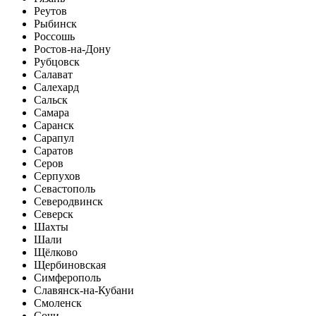
Реутов
Рыбинск
Россошь
Ростов-на-Дону
Рубцовск
Салават
Салехард
Сальск
Самара
Саранск
Сарапул
Саратов
Серов
Серпухов
Севастополь
Северодвинск
Северск
Шахты
Шали
Щёлково
Щербиновская
Симферополь
Славянск-на-Кубани
Смоленск
Сочи