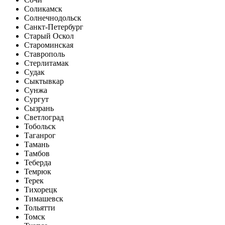
Соликамск
Солнечнодольск
Санкт-Петербург
Старый Оскол
Староминская
Ставрополь
Стерлитамак
Судак
Сыктывкар
Сунжа
Сургут
Сызрань
Светлоград
Тобольск
Таганрог
Тамань
Тамбов
Теберда
Темрюк
Терек
Тихорецк
Тимашевск
Тольятти
Томск