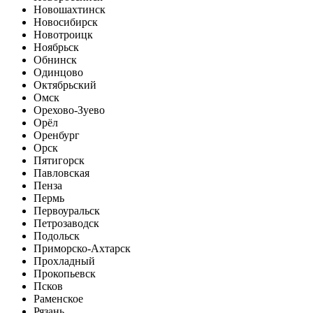
Новошахтинск
Новосибирск
Новотроицк
Ноябрьск
Обнинск
Одинцово
Октябрьский
Омск
Орехово-Зуево
Орёл
Оренбург
Орск
Пятигорск
Павловская
Пенза
Пермь
Первоуральск
Петрозаводск
Подольск
Приморско-Ахтарск
Прохладный
Прокопьевск
Псков
Раменское
Рязань