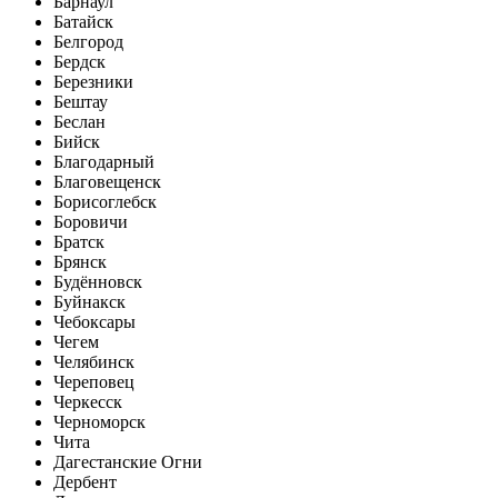
Барнаул
Батайск
Белгород
Бердск
Березники
Бештау
Беслан
Бийск
Благодарный
Благовещенск
Борисоглебск
Боровичи
Братск
Брянск
Будённовск
Буйнакск
Чебоксары
Чегем
Челябинск
Череповец
Черкесск
Черноморск
Чита
Дагестанские Огни
Дербент