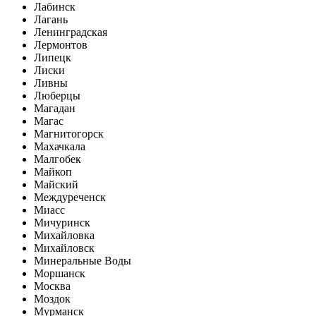
Лабинск
Лагань
Ленинградская
Лермонтов
Липецк
Лиски
Ливны
Люберцы
Магадан
Магас
Магнитогорск
Махачкала
Малгобек
Майкоп
Майский
Междуреченск
Миасс
Мичуринск
Михайловка
Михайловск
Минеральные Воды
Моршанск
Москва
Моздок
Мурманск