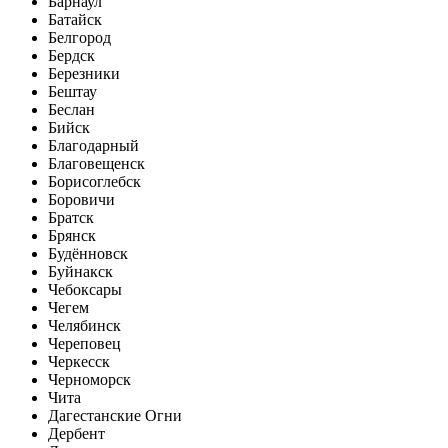
Барнаул
Батайск
Белгород
Бердск
Березники
Бештау
Беслан
Бийск
Благодарный
Благовещенск
Борисоглебск
Боровичи
Братск
Брянск
Будённовск
Буйнакск
Чебоксары
Чегем
Челябинск
Череповец
Черкесск
Черноморск
Чита
Дагестанские Огни
Дербент