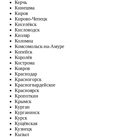
Керчь
Кинешма
Киров
Кирово-Чепецк
Киселёвск
Кисловодск
Кизляр
Коломна
Комсомольск-на-Амуре
Копейск
Королёв
Кострома
Ковров
Краснодар
Красногорск
Красногвардейское
Красноярск
Кропоткин
Крымск
Курган
Курганинск
Курск
Кущёвская
Кузнецк
Кызыл