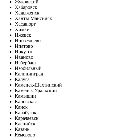
Жуковский
Хабаровск
Хадыженск
Ханты-Мансийск
Хасавюрт
Химки
Ижевск
Иноземцево
Ипатово
Иркутск
Иваново
Избербаш
Изобильный
Калининград
Калуга
Каменск-Шахтинский
Каменск-Уральский
Камышин
Каневская
Канск
Карабулак
Карачаевск
Каспийск
Казань
Кемерово