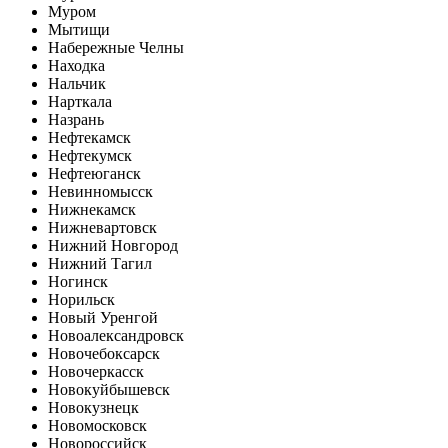
Муром
Мытищи
Набережные Челны
Находка
Нальчик
Нарткала
Назрань
Нефтекамск
Нефтекумск
Нефтеюганск
Невинномысск
Нижнекамск
Нижневартовск
Нижний Новгород
Нижний Тагил
Ногинск
Норильск
Новый Уренгой
Новоалександровск
Новочебоксарск
Новочеркасск
Новокуйбышевск
Новокузнецк
Новомосковск
Новороссийск