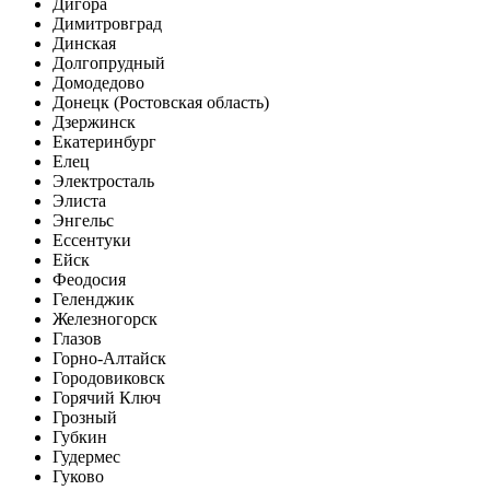
Дигора
Димитровград
Динская
Долгопрудный
Домодедово
Донецк (Ростовская область)
Дзержинск
Екатеринбург
Елец
Электросталь
Элиста
Энгельс
Ессентуки
Ейск
Феодосия
Геленджик
Железногорск
Глазов
Горно-Алтайск
Городовиковск
Горячий Ключ
Грозный
Губкин
Гудермес
Гуково