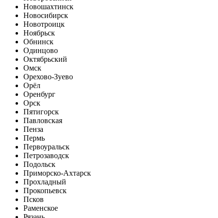
Новошахтинск
Новосибирск
Новотроицк
Ноябрьск
Обнинск
Одинцово
Октябрьский
Омск
Орехово-Зуево
Орёл
Оренбург
Орск
Пятигорск
Павловская
Пенза
Пермь
Первоуральск
Петрозаводск
Подольск
Приморско-Ахтарск
Прохладный
Прокопьевск
Псков
Раменское
Рязань