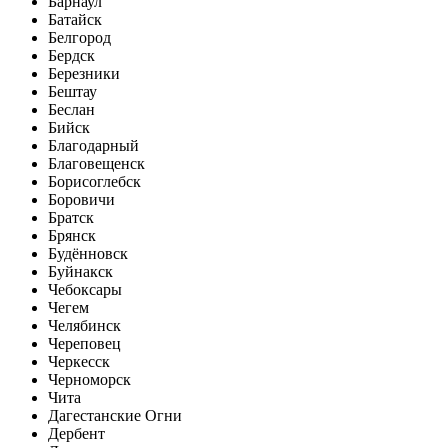
Барнаул
Батайск
Белгород
Бердск
Березники
Бештау
Беслан
Бийск
Благодарный
Благовещенск
Борисоглебск
Боровичи
Братск
Брянск
Будённовск
Буйнакск
Чебоксары
Чегем
Челябинск
Череповец
Черкесск
Черноморск
Чита
Дагестанские Огни
Дербент