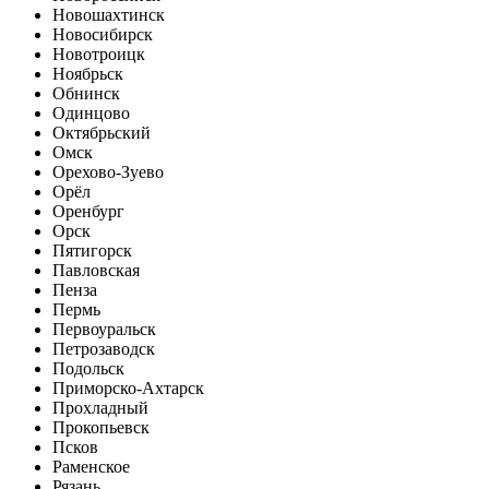
Новошахтинск
Новосибирск
Новотроицк
Ноябрьск
Обнинск
Одинцово
Октябрьский
Омск
Орехово-Зуево
Орёл
Оренбург
Орск
Пятигорск
Павловская
Пенза
Пермь
Первоуральск
Петрозаводск
Подольск
Приморско-Ахтарск
Прохладный
Прокопьевск
Псков
Раменское
Рязань