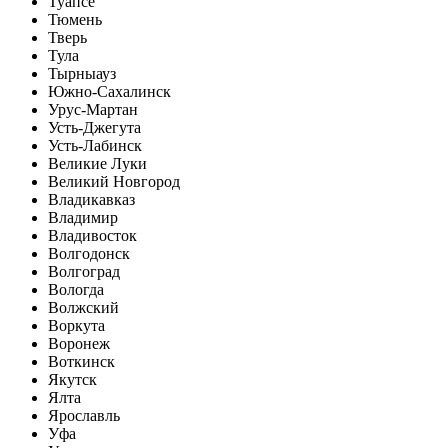
Туапсе
Тюмень
Тверь
Тула
Тырныауз
Южно-Сахалинск
Урус-Мартан
Усть-Джегута
Усть-Лабинск
Великие Луки
Великий Новгород
Владикавказ
Владимир
Владивосток
Волгодонск
Волгоград
Вологда
Волжский
Воркута
Воронеж
Воткинск
Якутск
Ялта
Ярославль
Уфа