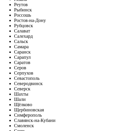
Реутов
Рыбинск
Россошь
Ростов-на-Дону
Рубцовск
Салават
Салехард
Сальск
Самара
Саранск
Сарапул
Саратов
Серов
Серпухов
Севастополь
Северодвинск
Северск
Шахты
Шали
Щёлково
Щербиновская
Симферополь
Славянск-на-Кубани
Смоленск
Сочи