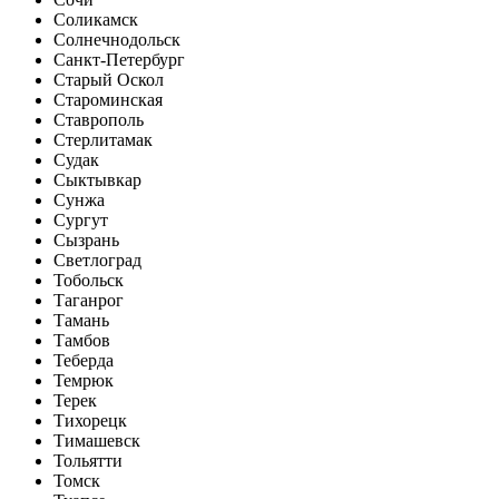
Соликамск
Солнечнодольск
Санкт-Петербург
Старый Оскол
Староминская
Ставрополь
Стерлитамак
Судак
Сыктывкар
Сунжа
Сургут
Сызрань
Светлоград
Тобольск
Таганрог
Тамань
Тамбов
Теберда
Темрюк
Терек
Тихорецк
Тимашевск
Тольятти
Томск