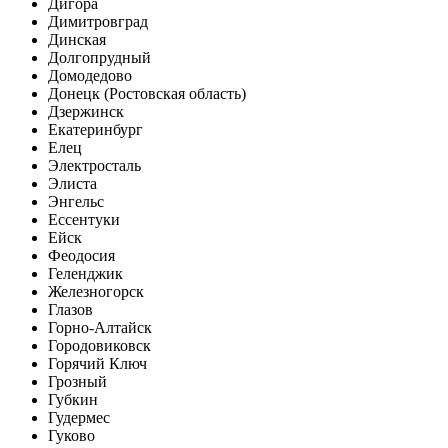
Дигора
Димитровград
Динская
Долгопрудный
Домодедово
Донецк (Ростовская область)
Дзержинск
Екатеринбург
Елец
Электросталь
Элиста
Энгельс
Ессентуки
Ейск
Феодосия
Геленджик
Железногорск
Глазов
Горно-Алтайск
Городовиковск
Горячий Ключ
Грозный
Губкин
Гудермес
Гуково