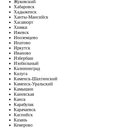
Жуковский
Хабаровск
Хадыженск
Ханты-Мансийск
Хасавюрт
Химки
Ижевск
Иноземцево
Ипатово
Иркутск
Иваново
Избербаш
Изобильный
Калининград
Калуга
Каменск-Шахтинский
Каменск-Уральский
Камышин
Каневская
Канск
Карабулак
Карачаевск
Каспийск
Казань
Кемерово