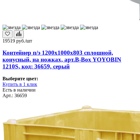
19519
руб./шт
Контейнер п/э 1200х1000х803 сплошной,
конусный, на ножках, арт.B-Box YOYOBIN
1210S, код: 36659, серый
Выберите цвет:
Купить в 1 клик
Есть в наличии
Арт.: 36659