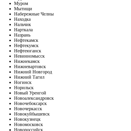
Муром
Мытищи
Набережные Челны
Находка
Нальчик
Нарткала
Назрань
Нефтекамск
Нефтекумск
Нефтеюганск
Невинномысск
Нижнекамск
Нижневартовск
Нижний Новгород
Нижний Тагил
Ногинск
Норильск
Новый Уренгой
Новоалександровск
Новочебоксарск
Новочеркасск
Новокуйбышевск
Новокузнецк
Новомосковск
Новороссийск