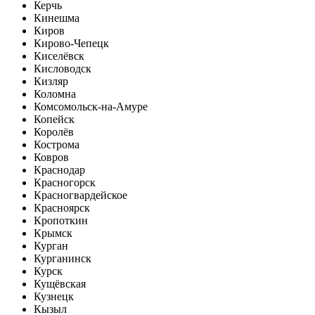
Керчь
Кинешма
Киров
Кирово-Чепецк
Киселёвск
Кисловодск
Кизляр
Коломна
Комсомольск-на-Амуре
Копейск
Королёв
Кострома
Ковров
Краснодар
Красногорск
Красногвардейское
Красноярск
Кропоткин
Крымск
Курган
Курганинск
Курск
Кущёвская
Кузнецк
Кызыл