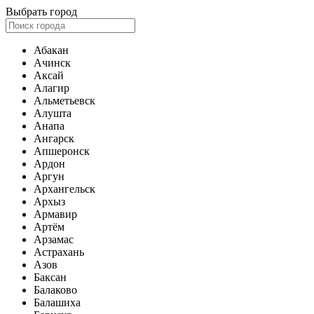
Выбрать город
Абакан
Ачинск
Аксай
Алагир
Альметьевск
Алушта
Анапа
Ангарск
Апшеронск
Ардон
Аргун
Архангельск
Архыз
Армавир
Артём
Арзамас
Астрахань
Азов
Баксан
Балаково
Балашиха