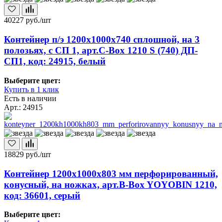
40227
руб./шт
Контейнер п/э 1200х1000х740 сплошной, на 3
полозьях, с СП 1, арт.C-Box 1210 S (740) ДП-
СП1, код: 24915, белый
Выберите цвет:
Купить в 1 клик
Есть в наличии
Арт.: 24915
18829
руб./шт
Контейнер 1200х1000х803 мм перфорированный,
конусный, на ножках, арт.B-Box YOYOBIN 1210,
код: 36601, серый
Выберите цвет: