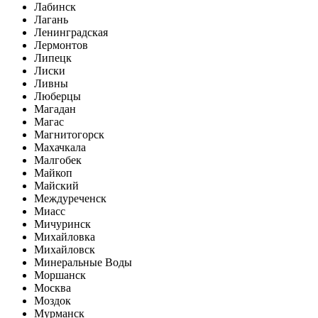
Лабинск
Лагань
Ленинградская
Лермонтов
Липецк
Лиски
Ливны
Люберцы
Магадан
Магас
Магнитогорск
Махачкала
Малгобек
Майкоп
Майский
Междуреченск
Миасс
Мичуринск
Михайловка
Михайловск
Минеральные Воды
Моршанск
Москва
Моздок
Мурманск