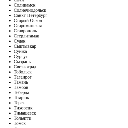
Соликамск
Солнечнодольск
Санкт-Петербург
Старый Оскол
Староминская
Ставрополь
Стерлитамак
Судак
Сыктывкар
Сунжа
Сургут
Сызрань
Светлоград
Тобольск
Таганрог
Тамань
Тамбов
Теберда
Темрюк
Терек
Тихорецк
Тимашевск
Тольятти
Томск