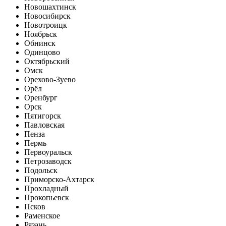
Новошахтинск
Новосибирск
Новотроицк
Ноябрьск
Обнинск
Одинцово
Октябрьский
Омск
Орехово-Зуево
Орёл
Оренбург
Орск
Пятигорск
Павловская
Пенза
Пермь
Первоуральск
Петрозаводск
Подольск
Приморско-Ахтарск
Прохладный
Прокопьевск
Псков
Раменское
Рязань