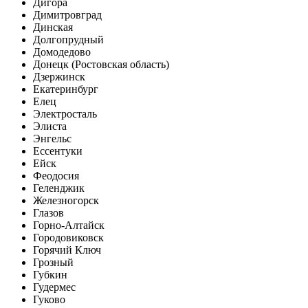
Дигора
Димитровград
Динская
Долгопрудный
Домодедово
Донецк (Ростовская область)
Дзержинск
Екатеринбург
Елец
Электросталь
Элиста
Энгельс
Ессентуки
Ейск
Феодосия
Геленджик
Железногорск
Глазов
Горно-Алтайск
Городовиковск
Горячий Ключ
Грозный
Губкин
Гудермес
Гуково