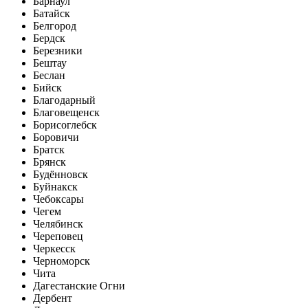
Барнаул
Батайск
Белгород
Бердск
Березники
Бештау
Беслан
Бийск
Благодарный
Благовещенск
Борисоглебск
Боровичи
Братск
Брянск
Будённовск
Буйнакск
Чебоксары
Чегем
Челябинск
Череповец
Черкесск
Черноморск
Чита
Дагестанские Огни
Дербент