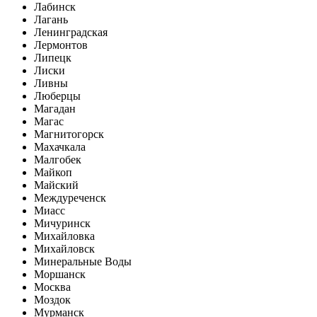
Лабинск
Лагань
Ленинградская
Лермонтов
Липецк
Лиски
Ливны
Люберцы
Магадан
Магас
Магнитогорск
Махачкала
Малгобек
Майкоп
Майский
Междуреченск
Миасс
Мичуринск
Михайловка
Михайловск
Минеральные Воды
Моршанск
Москва
Моздок
Мурманск