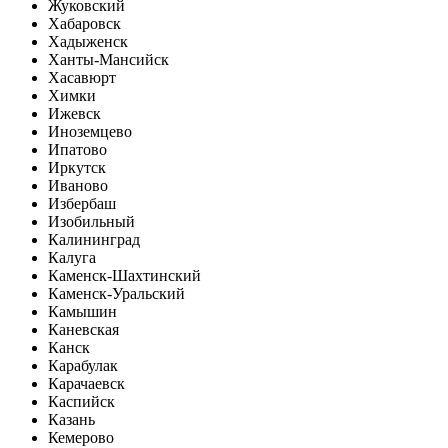
Жуковский
Хабаровск
Хадыженск
Ханты-Мансийск
Хасавюрт
Химки
Ижевск
Иноземцево
Ипатово
Иркутск
Иваново
Избербаш
Изобильный
Калининград
Калуга
Каменск-Шахтинский
Каменск-Уральский
Камышин
Каневская
Канск
Карабулак
Карачаевск
Каспийск
Казань
Кемерово