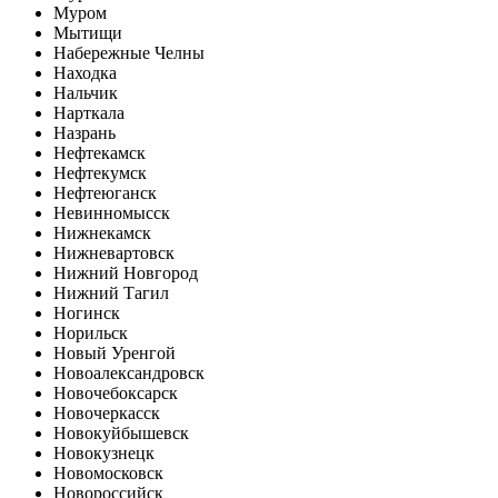
Муром
Мытищи
Набережные Челны
Находка
Нальчик
Нарткала
Назрань
Нефтекамск
Нефтекумск
Нефтеюганск
Невинномысск
Нижнекамск
Нижневартовск
Нижний Новгород
Нижний Тагил
Ногинск
Норильск
Новый Уренгой
Новоалександровск
Новочебоксарск
Новочеркасск
Новокуйбышевск
Новокузнецк
Новомосковск
Новороссийск