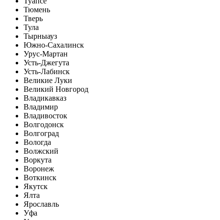
Туапсе
Тюмень
Тверь
Тула
Тырныауз
Южно-Сахалинск
Урус-Мартан
Усть-Джегута
Усть-Лабинск
Великие Луки
Великий Новгород
Владикавказ
Владимир
Владивосток
Волгодонск
Волгоград
Вологда
Волжский
Воркута
Воронеж
Воткинск
Якутск
Ялта
Ярославль
Уфа