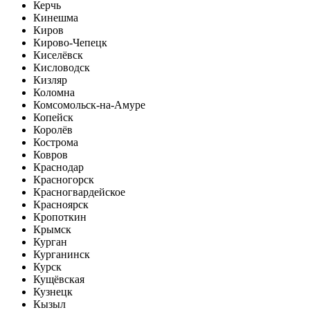
Керчь
Кинешма
Киров
Кирово-Чепецк
Киселёвск
Кисловодск
Кизляр
Коломна
Комсомольск-на-Амуре
Копейск
Королёв
Кострома
Ковров
Краснодар
Красногорск
Красногвардейское
Красноярск
Кропоткин
Крымск
Курган
Курганинск
Курск
Кущёвская
Кузнецк
Кызыл