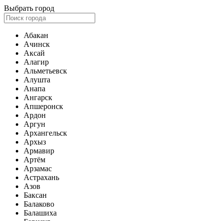
Выбрать город
Абакан
Ачинск
Аксай
Алагир
Альметьевск
Алушта
Анапа
Ангарск
Апшеронск
Ардон
Аргун
Архангельск
Архыз
Армавир
Артём
Арзамас
Астрахань
Азов
Баксан
Балаково
Балашиха