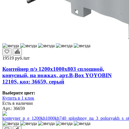
19519
руб./шт
Контейнер п/э 1200х1000х803 сплошной,
конусный, на ножках, арт.B-Box YOYOBIN
1210S, код: 36659, серый
Выберите цвет:
Купить в 1 клик
Есть в наличии
Арт.: 36659