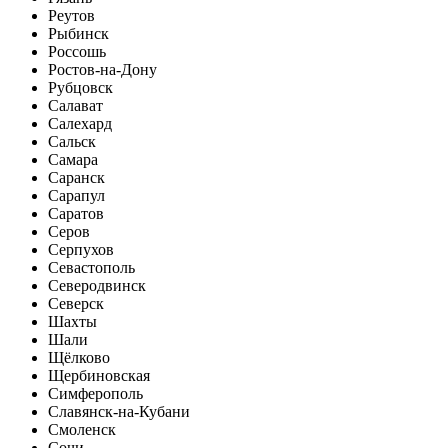
Реутов
Рыбинск
Россошь
Ростов-на-Дону
Рубцовск
Салават
Салехард
Сальск
Самара
Саранск
Сарапул
Саратов
Серов
Серпухов
Севастополь
Северодвинск
Северск
Шахты
Шали
Щёлково
Щербиновская
Симферополь
Славянск-на-Кубани
Смоленск
Сочи