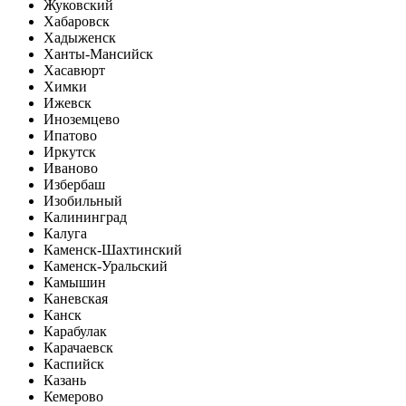
Жуковский
Хабаровск
Хадыженск
Ханты-Мансийск
Хасавюрт
Химки
Ижевск
Иноземцево
Ипатово
Иркутск
Иваново
Избербаш
Изобильный
Калининград
Калуга
Каменск-Шахтинский
Каменск-Уральский
Камышин
Каневская
Канск
Карабулак
Карачаевск
Каспийск
Казань
Кемерово