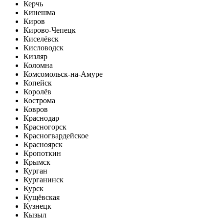
Керчь
Кинешма
Киров
Кирово-Чепецк
Киселёвск
Кисловодск
Кизляр
Коломна
Комсомольск-на-Амуре
Копейск
Королёв
Кострома
Ковров
Краснодар
Красногорск
Красногвардейское
Красноярск
Кропоткин
Крымск
Курган
Курганинск
Курск
Кущёвская
Кузнецк
Кызыл