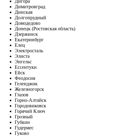
Дигора
Димитровград
Динская
Долгопрудный
Домодедово
Донецк (Ростовская область)
Дзержинск
Екатеринбург
Елец
Электросталь
Элиста
Энгельс
Ессентуки
Ейск
Феодосия
Геленджик
Железногорск
Глазов
Горно-Алтайск
Городовиковск
Горячий Ключ
Грозный
Губкин
Гудермес
Гуково