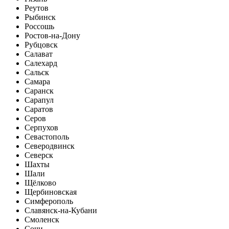
Реутов
Рыбинск
Россошь
Ростов-на-Дону
Рубцовск
Салават
Салехард
Сальск
Самара
Саранск
Сарапул
Саратов
Серов
Серпухов
Севастополь
Северодвинск
Северск
Шахты
Шали
Щёлково
Щербиновская
Симферополь
Славянск-на-Кубани
Смоленск
Сочи