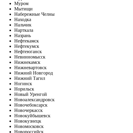
Муром
Мытищи
Набережные Челны
Находка
Нальчик
Нарткала
Назрань
Нефтекамск
Нефтекумск
Нефтеюганск
Невинномысск
Нижнекамск
Нижневартовск
Нижний Новгород
Нижний Тагил
Ногинск
Норильск
Новый Уренгой
Новоалександровск
Новочебоксарск
Новочеркасск
Новокуйбышевск
Новокузнецк
Новомосковск
Новороссийск