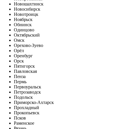
Новошахтинск
Новосибирск
Новотроицк
Ноябрьск
Обнинск
Одинцово
Октябрьский
Омск
Орехово-Зуево
Орёл
Оренбург
Орск
Пятигорск
Павловская
Пенза
Пермь
Первоуральск
Петрозаводск
Подольск
Приморско-Ахтарск
Прохладный
Прокопьевск
Псков
Раменское
Рязань