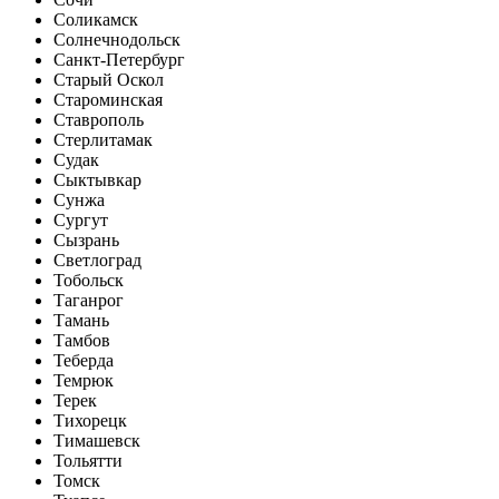
Соликамск
Солнечнодольск
Санкт-Петербург
Старый Оскол
Староминская
Ставрополь
Стерлитамак
Судак
Сыктывкар
Сунжа
Сургут
Сызрань
Светлоград
Тобольск
Таганрог
Тамань
Тамбов
Теберда
Темрюк
Терек
Тихорецк
Тимашевск
Тольятти
Томск