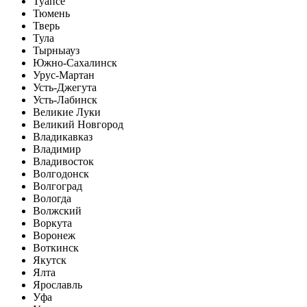
Туапсе
Тюмень
Тверь
Тула
Тырныауз
Южно-Сахалинск
Урус-Мартан
Усть-Джегута
Усть-Лабинск
Великие Луки
Великий Новгород
Владикавказ
Владимир
Владивосток
Волгодонск
Волгоград
Вологда
Волжский
Воркута
Воронеж
Воткинск
Якутск
Ялта
Ярославль
Уфа