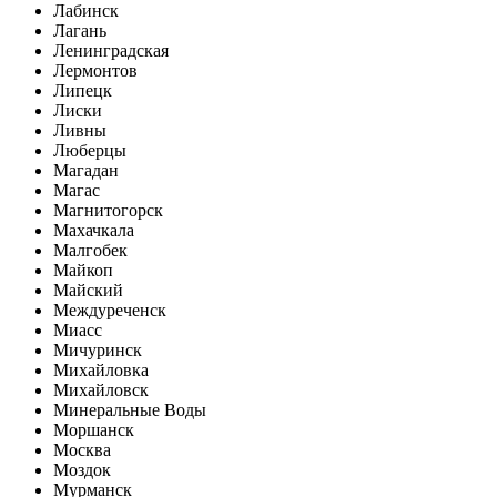
Лабинск
Лагань
Ленинградская
Лермонтов
Липецк
Лиски
Ливны
Люберцы
Магадан
Магас
Магнитогорск
Махачкала
Малгобек
Майкоп
Майский
Междуреченск
Миасс
Мичуринск
Михайловка
Михайловск
Минеральные Воды
Моршанск
Москва
Моздок
Мурманск