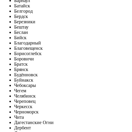
Барнаул
Батайск
Белгород
Бердск
Березники
Бештау
Беслан
Бийск
Благодарный
Благовещенск
Борисоглебск
Боровичи
Братск
Брянск
Будённовск
Буйнакск
Чебоксары
Чегем
Челябинск
Череповец
Черкесск
Черноморск
Чита
Дагестанские Огни
Дербент