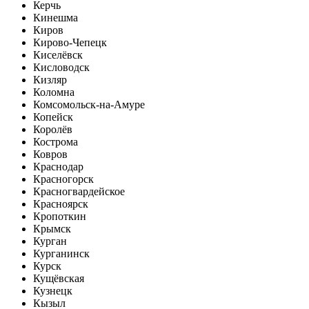
Керчь
Кинешма
Киров
Кирово-Чепецк
Киселёвск
Кисловодск
Кизляр
Коломна
Комсомольск-на-Амуре
Копейск
Королёв
Кострома
Ковров
Краснодар
Красногорск
Красногвардейское
Красноярск
Кропоткин
Крымск
Курган
Курганинск
Курск
Кущёвская
Кузнецк
Кызыл