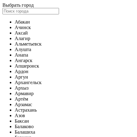
Выбрать город
Абакан
Ачинск
Аксай
Алагир
Альметьевск
Алушта
Анапа
Ангарск
Апшеронск
Ардон
Аргун
Архангельск
Архыз
Армавир
Артём
Арзамас
Астрахань
Азов
Баксан
Балаково
Балашиха