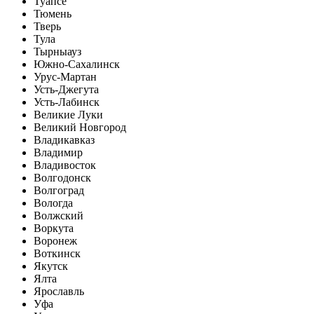
Туапсе
Тюмень
Тверь
Тула
Тырныауз
Южно-Сахалинск
Урус-Мартан
Усть-Джегута
Усть-Лабинск
Великие Луки
Великий Новгород
Владикавказ
Владимир
Владивосток
Волгодонск
Волгоград
Вологда
Волжский
Воркута
Воронеж
Воткинск
Якутск
Ялта
Ярославль
Уфа