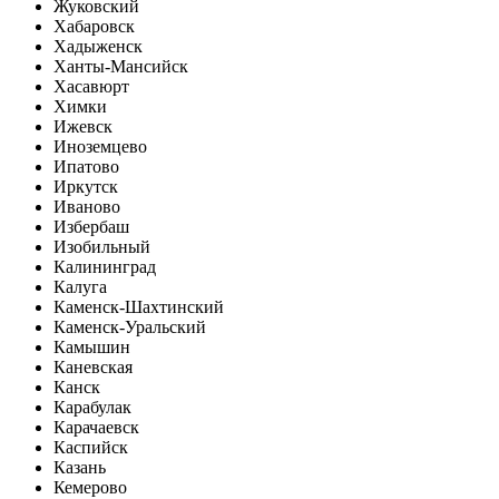
Жуковский
Хабаровск
Хадыженск
Ханты-Мансийск
Хасавюрт
Химки
Ижевск
Иноземцево
Ипатово
Иркутск
Иваново
Избербаш
Изобильный
Калининград
Калуга
Каменск-Шахтинский
Каменск-Уральский
Камышин
Каневская
Канск
Карабулак
Карачаевск
Каспийск
Казань
Кемерово