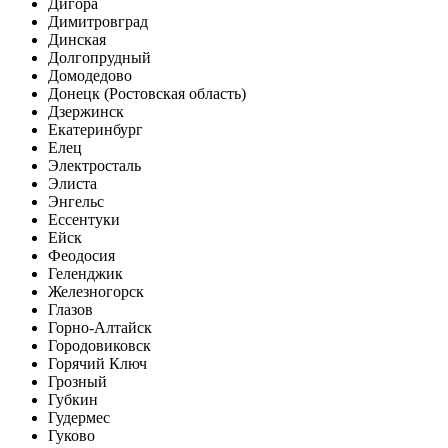
Дигора
Димитровград
Динская
Долгопрудный
Домодедово
Донецк (Ростовская область)
Дзержинск
Екатеринбург
Елец
Электросталь
Элиста
Энгельс
Ессентуки
Ейск
Феодосия
Геленджик
Железногорск
Глазов
Горно-Алтайск
Городовиковск
Горячий Ключ
Грозный
Губкин
Гудермес
Гуково