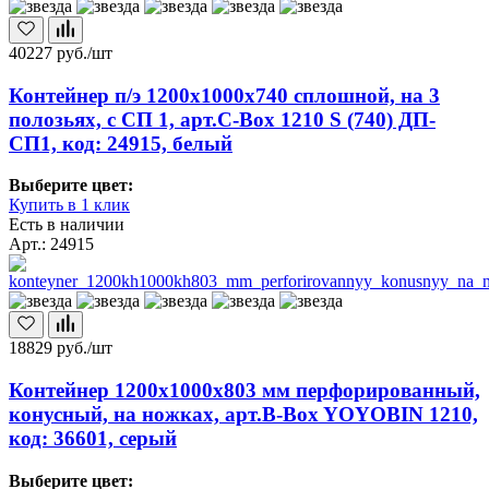
40227
руб./шт
Контейнер п/э 1200х1000х740 сплошной, на 3
полозьях, с СП 1, арт.C-Box 1210 S (740) ДП-
СП1, код: 24915, белый
Выберите цвет:
Купить в 1 клик
Есть в наличии
Арт.: 24915
18829
руб./шт
Контейнер 1200х1000х803 мм перфорированный,
конусный, на ножках, арт.B-Box YOYOBIN 1210,
код: 36601, серый
Выберите цвет: