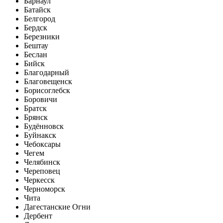
Барнаул
Батайск
Белгород
Бердск
Березники
Бештау
Беслан
Бийск
Благодарный
Благовещенск
Борисоглебск
Боровичи
Братск
Брянск
Будённовск
Буйнакск
Чебоксары
Чегем
Челябинск
Череповец
Черкесск
Черноморск
Чита
Дагестанские Огни
Дербент