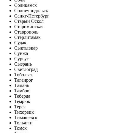
Соликамск
Солнечнодольск
Санкт-Петербург
Старый Оскол
Староминская
Ставрополь
Стерлитамак
Судак
Сыктывкар
Сунжа
Сургут
Сызрань
Светлоград
Тобольск
Таганрог
Тамань
Тамбов
Теберда
Темрюк
Терек
Тихорецк
Тимашевск
Тольятти
Томск