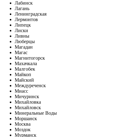
Лабинск
Лагань
Ленинградская
Лермонтов
Липецк
Лиски
Ливны
Люберцы
Магадан
Магас
Магнитогорск
Махачкала
Малгобек
Майкоп
Майский
Междуреченск
Миасс
Мичуринск
Михайловка
Михайловск
Минеральные Воды
Моршанск
Москва
Моздок
Мурманск