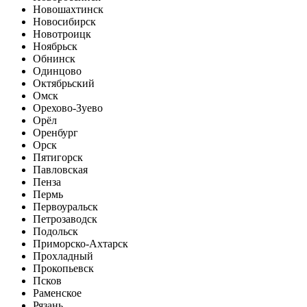
Новошахтинск
Новосибирск
Новотроицк
Ноябрьск
Обнинск
Одинцово
Октябрьский
Омск
Орехово-Зуево
Орёл
Оренбург
Орск
Пятигорск
Павловская
Пенза
Пермь
Первоуральск
Петрозаводск
Подольск
Приморско-Ахтарск
Прохладный
Прокопьевск
Псков
Раменское
Рязань