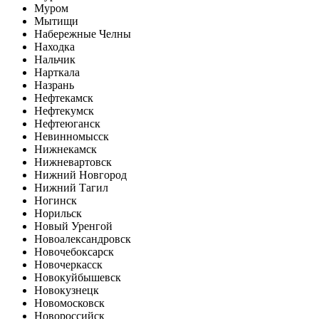
Муром
Мытищи
Набережные Челны
Находка
Нальчик
Нарткала
Назрань
Нефтекамск
Нефтекумск
Нефтеюганск
Невинномысск
Нижнекамск
Нижневартовск
Нижний Новгород
Нижний Тагил
Ногинск
Норильск
Новый Уренгой
Новоалександровск
Новочебоксарск
Новочеркасск
Новокуйбышевск
Новокузнецк
Новомосковск
Новороссийск