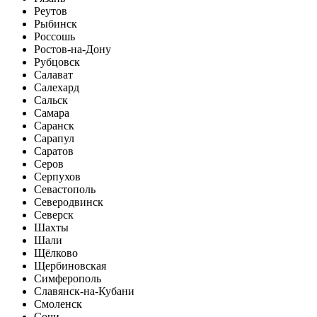
Реутов
Рыбинск
Россошь
Ростов-на-Дону
Рубцовск
Салават
Салехард
Сальск
Самара
Саранск
Сарапул
Саратов
Серов
Серпухов
Севастополь
Северодвинск
Северск
Шахты
Шали
Щёлково
Щербиновская
Симферополь
Славянск-на-Кубани
Смоленск
Сочи