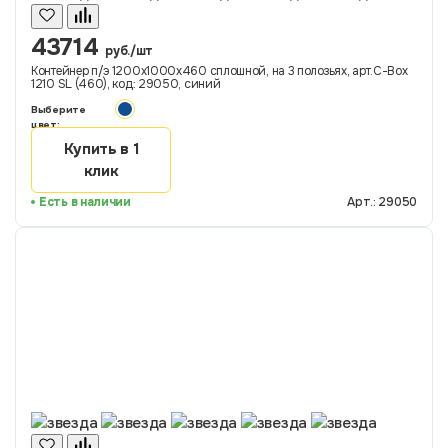
43714
руб./шт
Контейнер п/э 1200х1000х460 сплошной, на 3 полозьях, арт.C-Box
1210 SL (460), код: 29050, синий
Выберите
цвет:
Купить в 1
клик
Есть в наличии
Арт.: 29050