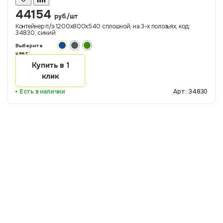
44154
руб./шт
Контейнер п/э 1200х800х540 сплошной, на 3-х полозьях, код:
34830, синий
Выберите
цвет:
Купить в 1
клик
Есть в наличии
Арт.: 34830