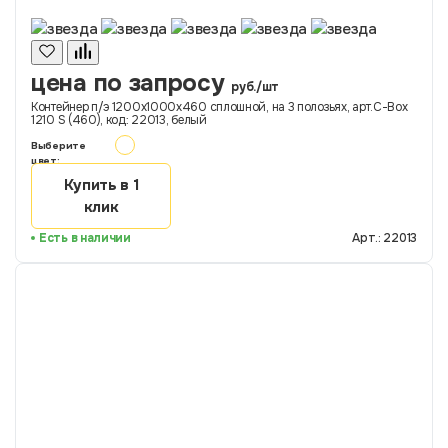
цена по запросу
руб./шт
Контейнер п/э 1200х1000х460 сплошной, на 3 полозьях, арт.C-Box
1210 S (460), код: 22013, белый
Выберите
цвет:
Купить в 1
клик
Есть в наличии
Арт.: 22013