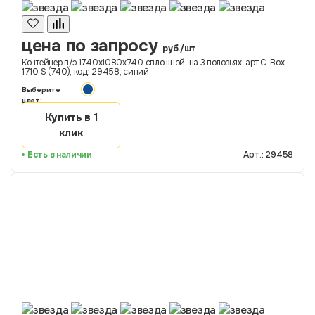
цена по запросу
руб./шт
Контейнер п/э 1740х1080х740 сплошной, на 3 полозьях, арт.C-Box
1710 S (740), код: 29458, синий
Выберите
цвет:
Купить в 1
клик
Есть в наличии
Арт.: 29458