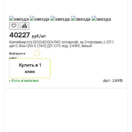
40227
руб./шт
Контейнер п/э 1200х1000х740 сплошной, на 3 полозьях, с СП 1,
арт.C-Box 1210 S (740) ДП-СП1, код: 24915, белый
Выберите
цвет:
Купить в 1
клик
Есть в наличии
Арт.: 24915