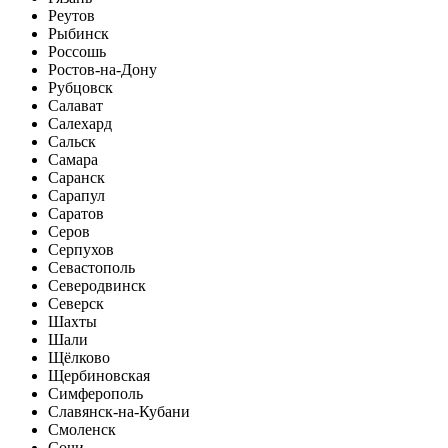
Реутов
Рыбинск
Россошь
Ростов-на-Дону
Рубцовск
Салават
Салехард
Сальск
Самара
Саранск
Сарапул
Саратов
Серов
Серпухов
Севастополь
Северодвинск
Северск
Шахты
Шали
Щёлково
Щербиновская
Симферополь
Славянск-на-Кубани
Смоленск
Сочи