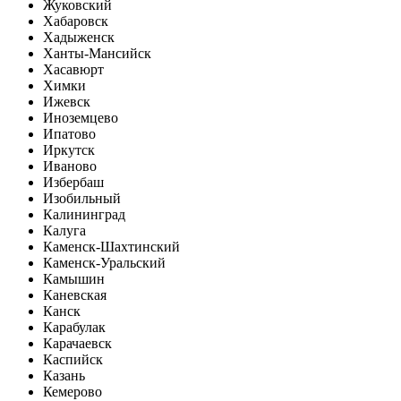
Жуковский
Хабаровск
Хадыженск
Ханты-Мансийск
Хасавюрт
Химки
Ижевск
Иноземцево
Ипатово
Иркутск
Иваново
Избербаш
Изобильный
Калининград
Калуга
Каменск-Шахтинский
Каменск-Уральский
Камышин
Каневская
Канск
Карабулак
Карачаевск
Каспийск
Казань
Кемерово