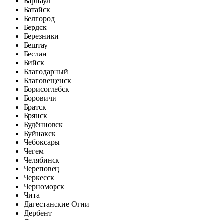
Барнаул
Батайск
Белгород
Бердск
Березники
Бештау
Беслан
Бийск
Благодарный
Благовещенск
Борисоглебск
Боровичи
Братск
Брянск
Будённовск
Буйнакск
Чебоксары
Чегем
Челябинск
Череповец
Черкесск
Черноморск
Чита
Дагестанские Огни
Дербент