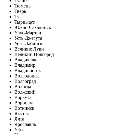
Туапсе
Тюмень
Тверь
Тула
Тырныауз
Южно-Сахалинск
Урус-Мартан
Усть-Джегута
Усть-Лабинск
Великие Луки
Великий Новгород
Владикавказ
Владимир
Владивосток
Волгодонск
Волгоград
Вологда
Волжский
Воркута
Воронеж
Воткинск
Якутск
Ялта
Ярославль
Уфа