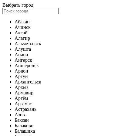
Выбрать город
Абакан
Ачинск
Аксай
Алагир
Альметьевск
Алушта
Анапа
Ангарск
Апшеронск
Ардон
Аргун
Архангельск
Архыз
Армавир
Артём
Арзамас
Астрахань
Азов
Баксан
Балаково
Балашиха