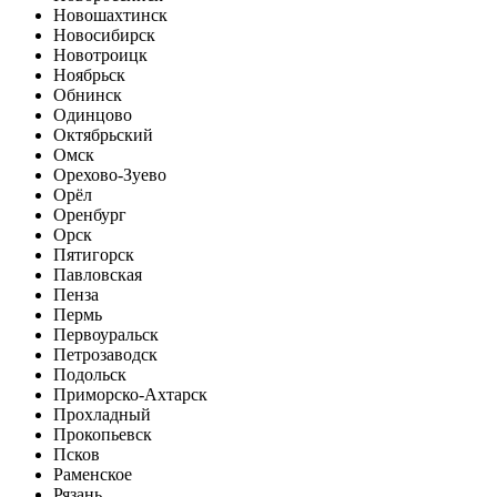
Новошахтинск
Новосибирск
Новотроицк
Ноябрьск
Обнинск
Одинцово
Октябрьский
Омск
Орехово-Зуево
Орёл
Оренбург
Орск
Пятигорск
Павловская
Пенза
Пермь
Первоуральск
Петрозаводск
Подольск
Приморско-Ахтарск
Прохладный
Прокопьевск
Псков
Раменское
Рязань