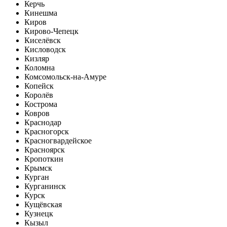
Керчь
Кинешма
Киров
Кирово-Чепецк
Киселёвск
Кисловодск
Кизляр
Коломна
Комсомольск-на-Амуре
Копейск
Королёв
Кострома
Ковров
Краснодар
Красногорск
Красногвардейское
Красноярск
Кропоткин
Крымск
Курган
Курганинск
Курск
Кущёвская
Кузнецк
Кызыл