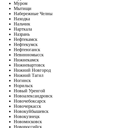
Муром
Мытищи
Набережные Челны
Находка
Нальчик
Нарткала
Назрань
Нефтекамск
Нефтекумск
Нефтеюганск
Невинномысск
Нижнекамск
Нижневартовск
Нижний Новгород
Нижний Тагил
Ногинск
Норильск
Новый Уренгой
Новоалександровск
Новочебоксарск
Новочеркасск
Новокуйбышевск
Новокузнецк
Новомосковск
Новороссийск