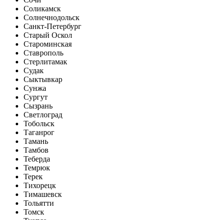
Соликамск
Солнечнодольск
Санкт-Петербург
Старый Оскол
Староминская
Ставрополь
Стерлитамак
Судак
Сыктывкар
Сунжа
Сургут
Сызрань
Светлоград
Тобольск
Таганрог
Тамань
Тамбов
Теберда
Темрюк
Терек
Тихорецк
Тимашевск
Тольятти
Томск