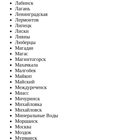
Лабинск
Лагань
Ленинградская
Лермонтов
Липецк
Лиски
Ливны
Люберцы
Магадан
Магас
Магнитогорск
Махачкала
Малгобек
Майкоп
Майский
Междуреченск
Миасс
Мичуринск
Михайловка
Михайловск
Минеральные Воды
Моршанск
Москва
Моздок
Мурманск