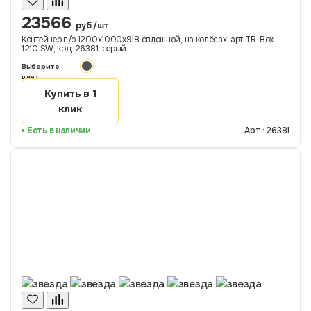
23566
руб./шт
Контейнер п/э 1200х1000х918 сплошной, на колёсах, арт.TR-Box
1210 SW, код: 26381, серый
Выберите
цвет:
Купить в 1
клик
Есть в наличии
Арт.: 26381