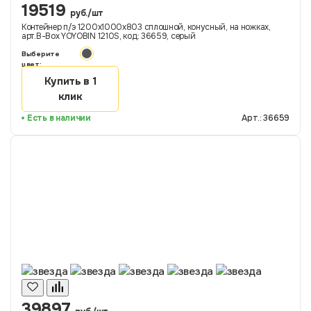
19519
руб./шт
Контейнер п/э 1200х1000х803 сплошной, конусный, на ножках,
арт.B-Box YOYOBIN 1210S, код: 36659, серый
Выберите
цвет:
Купить в 1
клик
Есть в наличии
Арт.: 36659
39897