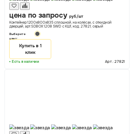
цена по запросу
руб./шт
Контейнер 1200х800х835 сплошной, на колёсах, с откидной
дверцей, арт.SDBOX 1208 SWD с КШ1, код: 27821, серый
Выберите
цвет:
Купить в 1
клик
Есть в наличии
Арт.: 27821