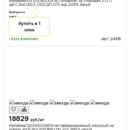
Контейнер п/э 1200х1000х740 сплошной, на 3 полозьях, с СП 1,
арт.C-Box 1210 S (740) ДП-СП1, код: 24915, белый
Выберите
цвет:
Купить в 1
клик
Есть в наличии
Арт.: 24915
18829
руб./шт
Контейнер 1200х1000х803 мм перфорированный, конусный, на
ножках, арт.B-Box YOYOBIN 1210, код: 36601, серый