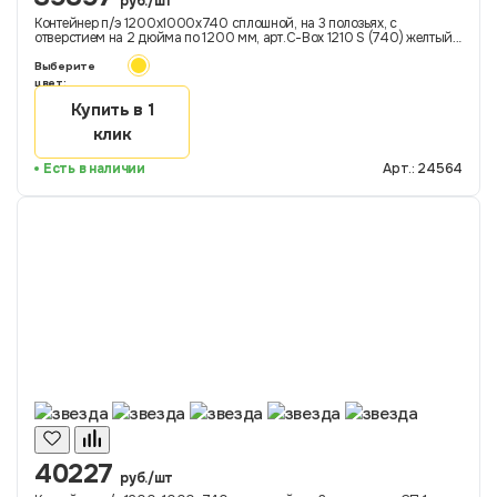
руб./шт
Контейнер п/э 1200х1000х740 сплошной, на 3 полозьях, с
отверстием на 2 дюйма по 1200 мм, арт.C-Box 1210 S (740) желтый
ДП-ОС, код: 24564
Выберите
цвет:
Купить в 1
клик
Есть в наличии
Арт.: 24564
40227
руб./шт