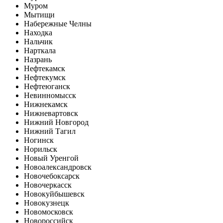
Муром
Мытищи
Набережные Челны
Находка
Нальчик
Нарткала
Назрань
Нефтекамск
Нефтекумск
Нефтеюганск
Невинномысск
Нижнекамск
Нижневартовск
Нижний Новгород
Нижний Тагил
Ногинск
Норильск
Новый Уренгой
Новоалександровск
Новочебоксарск
Новочеркасск
Новокуйбышевск
Новокузнецк
Новомосковск
Новороссийск