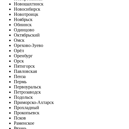
Новошахтинск
Новосибирск
Новотроицк
Ноябрьск
Обнинск
Одинцово
Октябрьский
Омск
Орехово-Зуево
Орёл
Оренбург
Орск
Пятигорск
Павловская
Пенза
Пермь
Первоуральск
Петрозаводск
Подольск
Приморско-Ахтарск
Прохладный
Прокопьевск
Псков
Раменское
Рязань