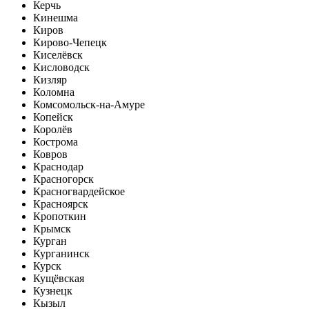
Керчь
Кинешма
Киров
Кирово-Чепецк
Киселёвск
Кисловодск
Кизляр
Коломна
Комсомольск-на-Амуре
Копейск
Королёв
Кострома
Ковров
Краснодар
Красногорск
Красногвардейское
Красноярск
Кропоткин
Крымск
Курган
Курганинск
Курск
Кущёвская
Кузнецк
Кызыл