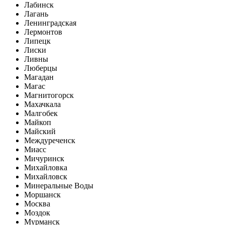
Лабинск
Лагань
Ленинградская
Лермонтов
Липецк
Лиски
Ливны
Люберцы
Магадан
Магас
Магнитогорск
Махачкала
Малгобек
Майкоп
Майский
Междуреченск
Миасс
Мичуринск
Михайловка
Михайловск
Минеральные Воды
Моршанск
Москва
Моздок
Мурманск