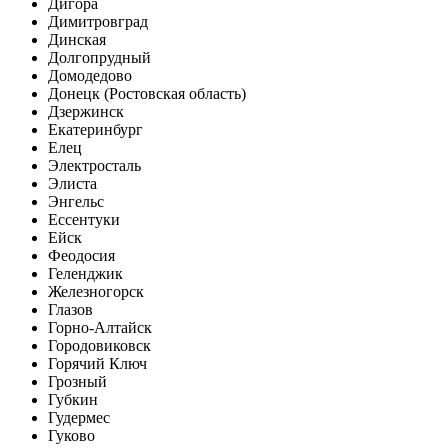
Дигора
Димитровград
Динская
Долгопрудный
Домодедово
Донецк (Ростовская область)
Дзержинск
Екатеринбург
Елец
Электросталь
Элиста
Энгельс
Ессентуки
Ейск
Феодосия
Геленджик
Железногорск
Глазов
Горно-Алтайск
Городовиковск
Горячий Ключ
Грозный
Губкин
Гудермес
Гуково