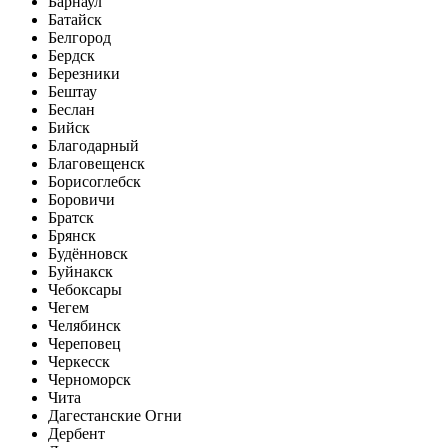
Барнаул
Батайск
Белгород
Бердск
Березники
Бештау
Беслан
Бийск
Благодарный
Благовещенск
Борисоглебск
Боровичи
Братск
Брянск
Будённовск
Буйнакск
Чебоксары
Чегем
Челябинск
Череповец
Черкесск
Черноморск
Чита
Дагестанские Огни
Дербент