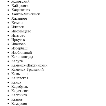
Жуковский
Хабаровск
Хадыженск
Ханты-Мансийск
Хасавюрт
Химки
Ижевск
Иноземцево
Ипатово
Иркутск
Иваново
Избербаш
Изобильный
Калининград
Калуга
Каменск-Шахтинский
Каменск-Уральский
Камышин
Каневская
Канск
Карабулак
Карачаевск
Каспийск
Казань
Кемерово