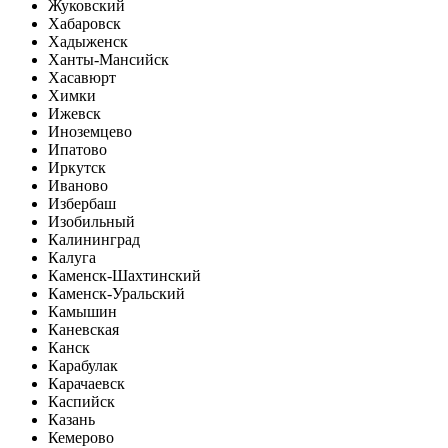
Жуковский
Хабаровск
Хадыженск
Ханты-Мансийск
Хасавюрт
Химки
Ижевск
Иноземцево
Ипатово
Иркутск
Иваново
Избербаш
Изобильный
Калининград
Калуга
Каменск-Шахтинский
Каменск-Уральский
Камышин
Каневская
Канск
Карабулак
Карачаевск
Каспийск
Казань
Кемерово