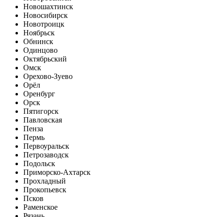
Новошахтинск
Новосибирск
Новотроицк
Ноябрьск
Обнинск
Одинцово
Октябрьский
Омск
Орехово-Зуево
Орёл
Оренбург
Орск
Пятигорск
Павловская
Пенза
Пермь
Первоуральск
Петрозаводск
Подольск
Приморско-Ахтарск
Прохладный
Прокопьевск
Псков
Раменское
Рязань