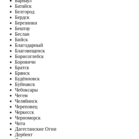
Барнаул
Батайск
Белгород
Бердск
Березники
Бештау
Беслан
Бийск
Благодарный
Благовещенск
Борисоглебск
Боровичи
Братск
Брянск
Будённовск
Буйнакск
Чебоксары
Чегем
Челябинск
Череповец
Черкесск
Черноморск
Чита
Дагестанские Огни
Дербент