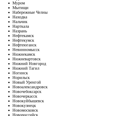
Муром
Мытищи
Набережные Челны
Находка
Нальчик
Нарткала
Назрань
Нефтекамск
Нефтекумск
Нефтеюганск
Невинномысск
Нижнекамск
Нижневартовск
Нижний Новгород
Нижний Тагил
Ногинск
Норильск
Новый Уренгой
Новоалександровск
Новочебоксарск
Новочеркасск
Новокуйбышевск
Новокузнецк
Новомосковск
Новороссийск