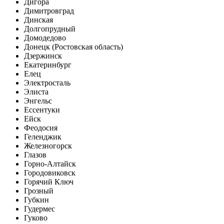
Дигора
Димитровград
Динская
Долгопрудный
Домодедово
Донецк (Ростовская область)
Дзержинск
Екатеринбург
Елец
Электросталь
Элиста
Энгельс
Ессентуки
Ейск
Феодосия
Геленджик
Железногорск
Глазов
Горно-Алтайск
Городовиковск
Горячий Ключ
Грозный
Губкин
Гудермес
Гуково