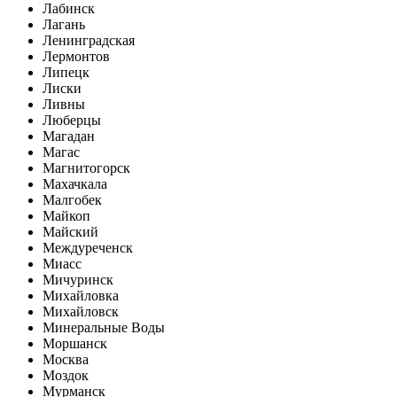
Лабинск
Лагань
Ленинградская
Лермонтов
Липецк
Лиски
Ливны
Люберцы
Магадан
Магас
Магнитогорск
Махачкала
Малгобек
Майкоп
Майский
Междуреченск
Миасс
Мичуринск
Михайловка
Михайловск
Минеральные Воды
Моршанск
Москва
Моздок
Мурманск