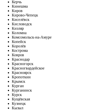
Керчь
Кинешма
Киров
Кирово-Чепецк
Киселёвск
Кисловодск
Кизляр
Коломна
Комсомольск-на-Амуре
Копейск
Королёв
Кострома
Ковров
Краснодар
Красногорск
Красногвардейское
Красноярск
Кропоткин
Крымск
Курган
Курганинск
Курск
Кущёвская
Кузнецк
Кызыл