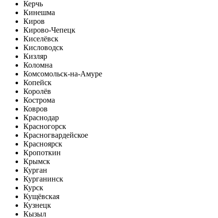
Керчь
Кинешма
Киров
Кирово-Чепецк
Киселёвск
Кисловодск
Кизляр
Коломна
Комсомольск-на-Амуре
Копейск
Королёв
Кострома
Ковров
Краснодар
Красногорск
Красногвардейское
Красноярск
Кропоткин
Крымск
Курган
Курганинск
Курск
Кущёвская
Кузнецк
Кызыл