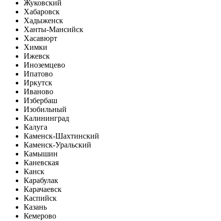
Жуковский
Хабаровск
Хадыженск
Ханты-Мансийск
Хасавюрт
Химки
Ижевск
Иноземцево
Ипатово
Иркутск
Иваново
Избербаш
Изобильный
Калининград
Калуга
Каменск-Шахтинский
Каменск-Уральский
Камышин
Каневская
Канск
Карабулак
Карачаевск
Каспийск
Казань
Кемерово