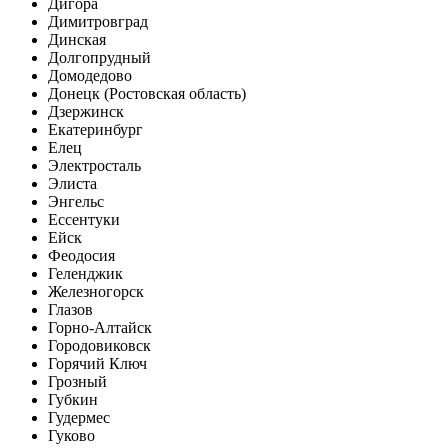
Дигора
Димитровград
Динская
Долгопрудный
Домодедово
Донецк (Ростовская область)
Дзержинск
Екатеринбург
Елец
Электросталь
Элиста
Энгельс
Ессентуки
Ейск
Феодосия
Геленджик
Железногорск
Глазов
Горно-Алтайск
Городовиковск
Горячий Ключ
Грозный
Губкин
Гудермес
Гуково