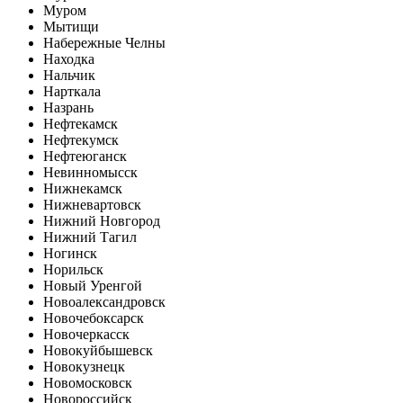
Муром
Мытищи
Набережные Челны
Находка
Нальчик
Нарткала
Назрань
Нефтекамск
Нефтекумск
Нефтеюганск
Невинномысск
Нижнекамск
Нижневартовск
Нижний Новгород
Нижний Тагил
Ногинск
Норильск
Новый Уренгой
Новоалександровск
Новочебоксарск
Новочеркасск
Новокуйбышевск
Новокузнецк
Новомосковск
Новороссийск