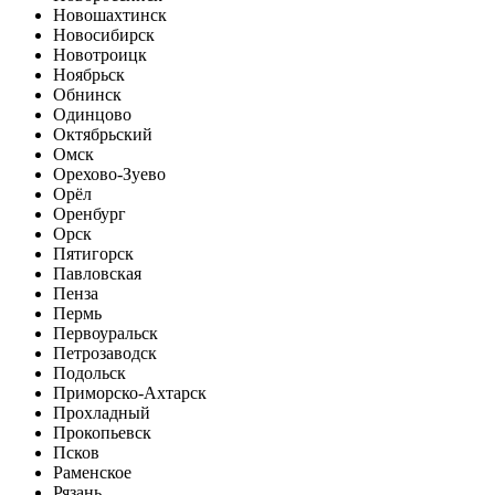
Новошахтинск
Новосибирск
Новотроицк
Ноябрьск
Обнинск
Одинцово
Октябрьский
Омск
Орехово-Зуево
Орёл
Оренбург
Орск
Пятигорск
Павловская
Пенза
Пермь
Первоуральск
Петрозаводск
Подольск
Приморско-Ахтарск
Прохладный
Прокопьевск
Псков
Раменское
Рязань