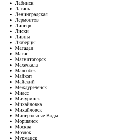
Лабинск
Лагань
Ленинградская
Лермонтов
Липецк
Лиски
Ливны
Люберцы
Магадан
Магас
Магнитогорск
Махачкала
Малгобек
Майкоп
Майский
Междуреченск
Миасс
Мичуринск
Михайловка
Михайловск
Минеральные Воды
Моршанск
Москва
Моздок
Мурманск