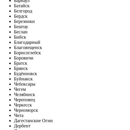
Барнаул
Батайск
Белгород
Бердск
Березники
Бештау
Беслан
Бийск
Благодарный
Благовещенск
Борисоглебск
Боровичи
Братск
Брянск
Будённовск
Буйнакск
Чебоксары
Чегем
Челябинск
Череповец
Черкесск
Черноморск
Чита
Дагестанские Огни
Дербент