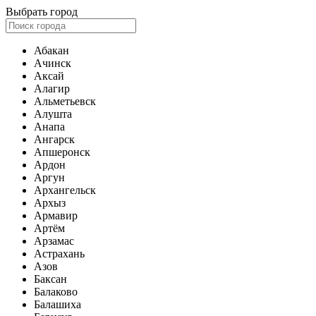
Выбрать город
Абакан
Ачинск
Аксай
Алагир
Альметьевск
Алушта
Анапа
Ангарск
Апшеронск
Ардон
Аргун
Архангельск
Архыз
Армавир
Артём
Арзамас
Астрахань
Азов
Баксан
Балаково
Балашиха