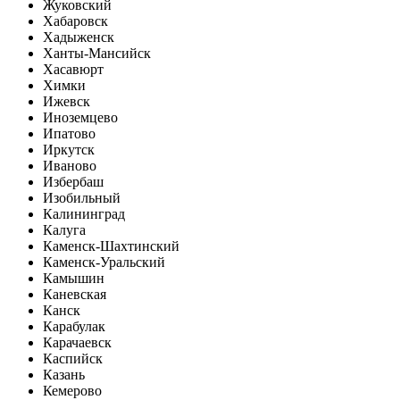
Жуковский
Хабаровск
Хадыженск
Ханты-Мансийск
Хасавюрт
Химки
Ижевск
Иноземцево
Ипатово
Иркутск
Иваново
Избербаш
Изобильный
Калининград
Калуга
Каменск-Шахтинский
Каменск-Уральский
Камышин
Каневская
Канск
Карабулак
Карачаевск
Каспийск
Казань
Кемерово