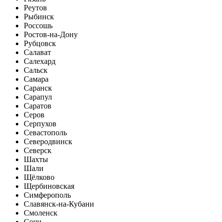
Реутов
Рыбинск
Россошь
Ростов-на-Дону
Рубцовск
Салават
Салехард
Сальск
Самара
Саранск
Сарапул
Саратов
Серов
Серпухов
Севастополь
Северодвинск
Северск
Шахты
Шали
Щёлково
Щербиновская
Симферополь
Славянск-на-Кубани
Смоленск
Сочи