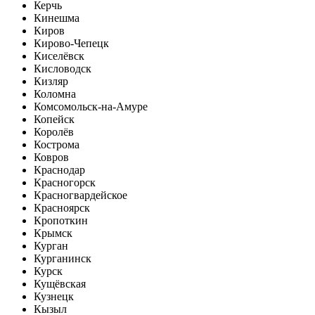
Керчь
Кинешма
Киров
Кирово-Чепецк
Киселёвск
Кисловодск
Кизляр
Коломна
Комсомольск-на-Амуре
Копейск
Королёв
Кострома
Ковров
Краснодар
Красногорск
Красногвардейское
Красноярск
Кропоткин
Крымск
Курган
Курганинск
Курск
Кущёвская
Кузнецк
Кызыл