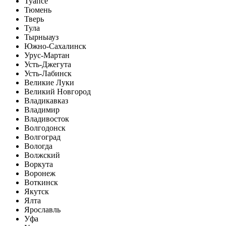
Туапсе
Тюмень
Тверь
Тула
Тырныауз
Южно-Сахалинск
Урус-Мартан
Усть-Джегута
Усть-Лабинск
Великие Луки
Великий Новгород
Владикавказ
Владимир
Владивосток
Волгодонск
Волгоград
Вологда
Волжский
Воркута
Воронеж
Воткинск
Якутск
Ялта
Ярославль
Уфа