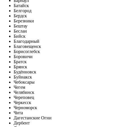
Барнаул
Батайск
Белгород
Бердск
Березники
Бештау
Беслан
Бийск
Благодарный
Благовещенск
Борисоглебск
Боровичи
Братск
Брянск
Будённовск
Буйнакск
Чебоксары
Чегем
Челябинск
Череповец
Черкесск
Черноморск
Чита
Дагестанские Огни
Дербент