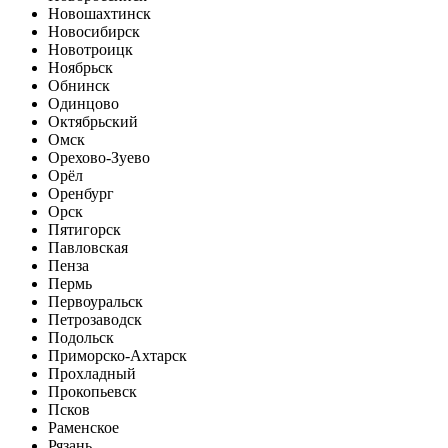
Новошахтинск
Новосибирск
Новотроицк
Ноябрьск
Обнинск
Одинцово
Октябрьский
Омск
Орехово-Зуево
Орёл
Оренбург
Орск
Пятигорск
Павловская
Пенза
Пермь
Первоуральск
Петрозаводск
Подольск
Приморско-Ахтарск
Прохладный
Прокопьевск
Псков
Раменское
Рязань