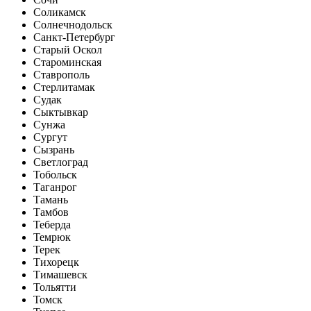
Соликамск
Солнечнодольск
Санкт-Петербург
Старый Оскол
Староминская
Ставрополь
Стерлитамак
Судак
Сыктывкар
Сунжа
Сургут
Сызрань
Светлоград
Тобольск
Таганрог
Тамань
Тамбов
Теберда
Темрюк
Терек
Тихорецк
Тимашевск
Тольятти
Томск