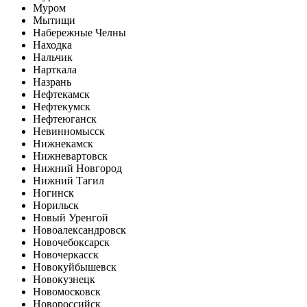
Муром
Мытищи
Набережные Челны
Находка
Нальчик
Нарткала
Назрань
Нефтекамск
Нефтекумск
Нефтеюганск
Невинномысск
Нижнекамск
Нижневартовск
Нижний Новгород
Нижний Тагил
Ногинск
Норильск
Новый Уренгой
Новоалександровск
Новочебоксарск
Новочеркасск
Новокуйбышевск
Новокузнецк
Новомосковск
Новороссийск