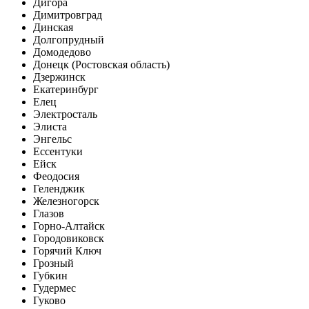
Дигора
Димитровград
Динская
Долгопрудный
Домодедово
Донецк (Ростовская область)
Дзержинск
Екатеринбург
Елец
Электросталь
Элиста
Энгельс
Ессентуки
Ейск
Феодосия
Геленджик
Железногорск
Глазов
Горно-Алтайск
Городовиковск
Горячий Ключ
Грозный
Губкин
Гудермес
Гуково