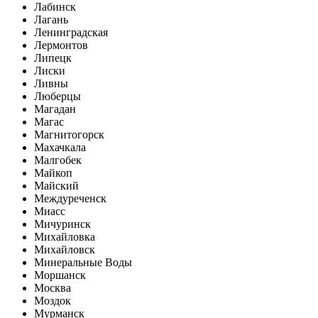
Лабинск
Лагань
Ленинградская
Лермонтов
Липецк
Лиски
Ливны
Люберцы
Магадан
Магас
Магнитогорск
Махачкала
Малгобек
Майкоп
Майский
Междуреченск
Миасс
Мичуринск
Михайловка
Михайловск
Минеральные Воды
Моршанск
Москва
Моздок
Мурманск