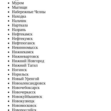
Муром
Мытищи
Набережные Челны
Находка
Нальчик
Нарткала
Назрань
Нефтекамск
Нефтекумск
Нефтеюганск
Невинномысск
Нижнекамск
Нижневартовск
Нижний Новгород
Нижний Тагил
Ногинск
Норильск
Новый Уренгой
Новоалександровск
Новочебоксарск
Новочеркасск
Новокуйбышевск
Новокузнецк
Новомосковск
Новороссийск