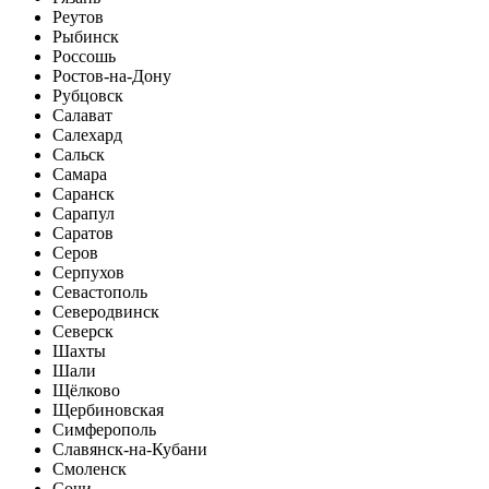
Реутов
Рыбинск
Россошь
Ростов-на-Дону
Рубцовск
Салават
Салехард
Сальск
Самара
Саранск
Сарапул
Саратов
Серов
Серпухов
Севастополь
Северодвинск
Северск
Шахты
Шали
Щёлково
Щербиновская
Симферополь
Славянск-на-Кубани
Смоленск
Сочи