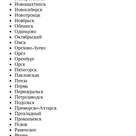
Новошахтинск
Новосибирск
Новотроицк
Ноябрьск
Обнинск
Одинцово
Октябрьский
Омск
Орехово-Зуево
Орёл
Оренбург
Орск
Пятигорск
Павловская
Пенза
Пермь
Первоуральск
Петрозаводск
Подольск
Приморско-Ахтарск
Прохладный
Прокопьевск
Псков
Раменское
Рязань