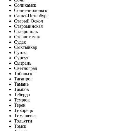
Соликамск
Солнечнодольск
Санкт-Петербург
Старый Оскол
Староминская
Ставрополь
Стерлитамак
Судак
Сыктывкар
Сунжа
Сургут
Сызрань
Светлоград
Тобольск
Таганрог
Тамань
Тамбов
Теберда
Темрюк
Терек
Тихорецк
Тимашевск
Тольятти
Томск