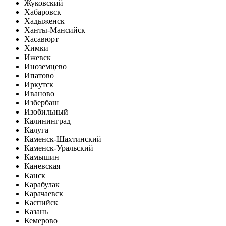
Жуковский
Хабаровск
Хадыженск
Ханты-Мансийск
Хасавюрт
Химки
Ижевск
Иноземцево
Ипатово
Иркутск
Иваново
Избербаш
Изобильный
Калининград
Калуга
Каменск-Шахтинский
Каменск-Уральский
Камышин
Каневская
Канск
Карабулак
Карачаевск
Каспийск
Казань
Кемерово