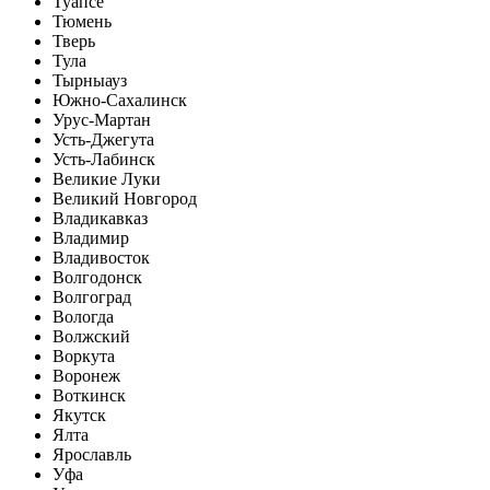
Туапсе
Тюмень
Тверь
Тула
Тырныауз
Южно-Сахалинск
Урус-Мартан
Усть-Джегута
Усть-Лабинск
Великие Луки
Великий Новгород
Владикавказ
Владимир
Владивосток
Волгодонск
Волгоград
Вологда
Волжский
Воркута
Воронеж
Воткинск
Якутск
Ялта
Ярославль
Уфа