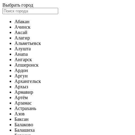
Выбрать город
Абакан
Ачинск
Аксай
Алагир
Альметьевск
Алушта
Анапа
Ангарск
Апшеронск
Ардон
Аргун
Архангельск
Архыз
Армавир
Артём
Арзамас
Астрахань
Азов
Баксан
Балаково
Балашиха