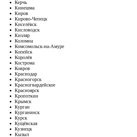
Керчь
Кинешма
Киров
Кирово-Чепецк
Киселёвск
Кисловодск
Кизляр
Коломна
Комсомольск-на-Амуре
Копейск
Королёв
Кострома
Ковров
Краснодар
Красногорск
Красногвардейское
Красноярск
Кропоткин
Крымск
Курган
Курганинск
Курск
Кущёвская
Кузнецк
Кызыл