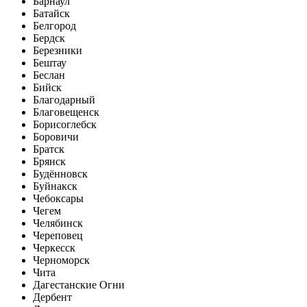
Барнаул
Батайск
Белгород
Бердск
Березники
Бештау
Беслан
Бийск
Благодарный
Благовещенск
Борисоглебск
Боровичи
Братск
Брянск
Будённовск
Буйнакск
Чебоксары
Чегем
Челябинск
Череповец
Черкесск
Черноморск
Чита
Дагестанские Огни
Дербент