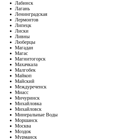
Лабинск
Лагань
Ленинградская
Лермонтов
Липецк
Лиски
Ливны
Люберцы
Магадан
Магас
Магнитогорск
Махачкала
Малгобек
Майкоп
Майский
Междуреченск
Миасс
Мичуринск
Михайловка
Михайловск
Минеральные Воды
Моршанск
Москва
Моздок
Мурманск