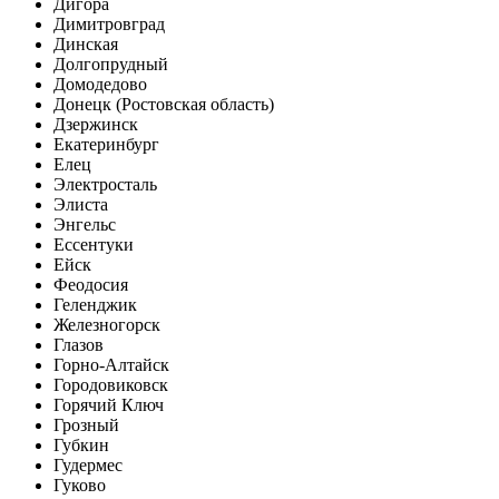
Дигора
Димитровград
Динская
Долгопрудный
Домодедово
Донецк (Ростовская область)
Дзержинск
Екатеринбург
Елец
Электросталь
Элиста
Энгельс
Ессентуки
Ейск
Феодосия
Геленджик
Железногорск
Глазов
Горно-Алтайск
Городовиковск
Горячий Ключ
Грозный
Губкин
Гудермес
Гуково