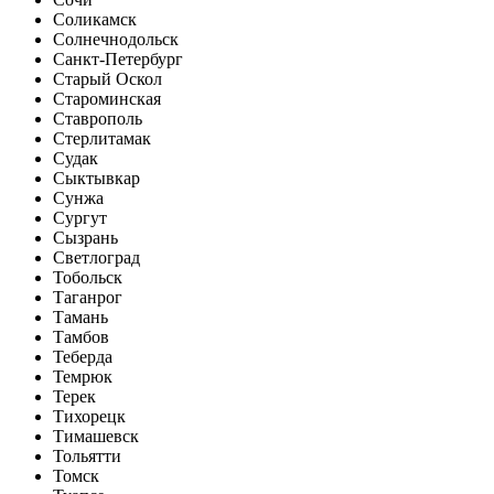
Соликамск
Солнечнодольск
Санкт-Петербург
Старый Оскол
Староминская
Ставрополь
Стерлитамак
Судак
Сыктывкар
Сунжа
Сургут
Сызрань
Светлоград
Тобольск
Таганрог
Тамань
Тамбов
Теберда
Темрюк
Терек
Тихорецк
Тимашевск
Тольятти
Томск