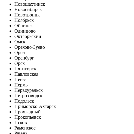
Новошахтинск
Новосибирск
Новотроицк
Ноябрьск
Обнинск
Одинцово
Октябрьский
Омск
Орехово-Зуево
Орёл
Оренбург
Орск
Пятигорск
Павловская
Пенза
Пермь
Первоуральск
Петрозаводск
Подольск
Приморско-Ахтарск
Прохладный
Прокопьевск
Псков
Раменское
Рязань