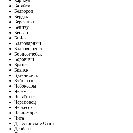
Барнаул
Батайск
Белгород
Бердск
Березники
Бештау
Беслан
Бийск
Благодарный
Благовещенск
Борисоглебск
Боровичи
Братск
Брянск
Будённовск
Буйнакск
Чебоксары
Чегем
Челябинск
Череповец
Черкесск
Черноморск
Чита
Дагестанские Огни
Дербент