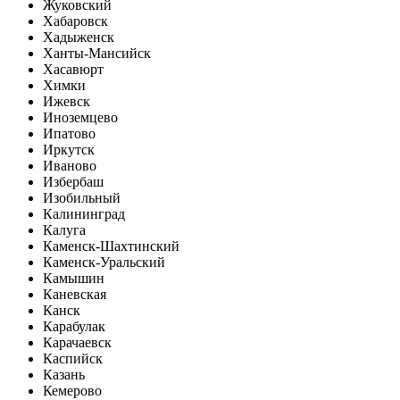
Жуковский
Хабаровск
Хадыженск
Ханты-Мансийск
Хасавюрт
Химки
Ижевск
Иноземцево
Ипатово
Иркутск
Иваново
Избербаш
Изобильный
Калининград
Калуга
Каменск-Шахтинский
Каменск-Уральский
Камышин
Каневская
Канск
Карабулак
Карачаевск
Каспийск
Казань
Кемерово