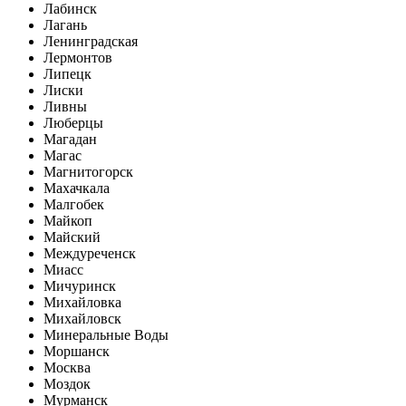
Лабинск
Лагань
Ленинградская
Лермонтов
Липецк
Лиски
Ливны
Люберцы
Магадан
Магас
Магнитогорск
Махачкала
Малгобек
Майкоп
Майский
Междуреченск
Миасс
Мичуринск
Михайловка
Михайловск
Минеральные Воды
Моршанск
Москва
Моздок
Мурманск