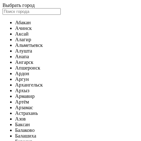
Выбрать город
Абакан
Ачинск
Аксай
Алагир
Альметьевск
Алушта
Анапа
Ангарск
Апшеронск
Ардон
Аргун
Архангельск
Архыз
Армавир
Артём
Арзамас
Астрахань
Азов
Баксан
Балаково
Балашиха