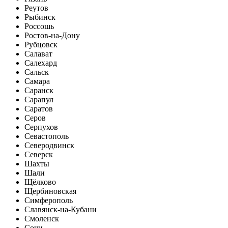
Реутов
Рыбинск
Россошь
Ростов-на-Дону
Рубцовск
Салават
Салехард
Сальск
Самара
Саранск
Сарапул
Саратов
Серов
Серпухов
Севастополь
Северодвинск
Северск
Шахты
Шали
Щёлково
Щербиновская
Симферополь
Славянск-на-Кубани
Смоленск
Сочи