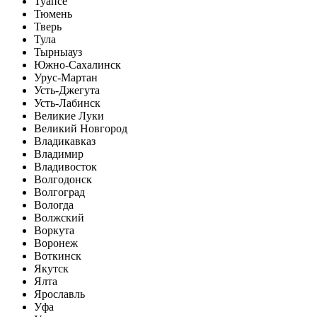
Туапсе
Тюмень
Тверь
Тула
Тырныауз
Южно-Сахалинск
Урус-Мартан
Усть-Джегута
Усть-Лабинск
Великие Луки
Великий Новгород
Владикавказ
Владимир
Владивосток
Волгодонск
Волгоград
Вологда
Волжский
Воркута
Воронеж
Воткинск
Якутск
Ялта
Ярославль
Уфа