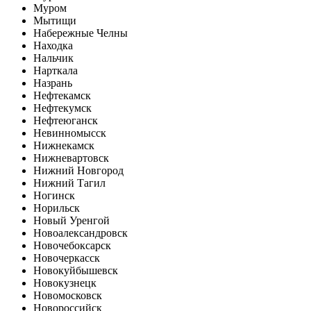
Муром
Мытищи
Набережные Челны
Находка
Нальчик
Нарткала
Назрань
Нефтекамск
Нефтекумск
Нефтеюганск
Невинномысск
Нижнекамск
Нижневартовск
Нижний Новгород
Нижний Тагил
Ногинск
Норильск
Новый Уренгой
Новоалександровск
Новочебоксарск
Новочеркасск
Новокуйбышевск
Новокузнецк
Новомосковск
Новороссийск