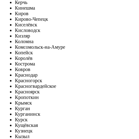
Керчь
Кинешма
Киров
Кирово-Чепецк
Киселёвск
Кисловодск
Кизляр
Коломна
Комсомольск-на-Амуре
Копейск
Королёв
Кострома
Ковров
Краснодар
Красногорск
Красногвардейское
Красноярск
Кропоткин
Крымск
Курган
Курганинск
Курск
Кущёвская
Кузнецк
Кызыл