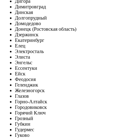
Дигора
Димитровград
Динская
Долгопрудный
Домодедово
Донецк (Ростовская область)
Дзержинск
Екатеринбург
Елец
Электросталь
Элиста
Энгельс
Ессентуки
Ейск
Феодосия
Геленджик
Железногорск
Глазов
Горно-Алтайск
Городовиковск
Горячий Ключ
Грозный
Губкин
Гудермес
Гуково