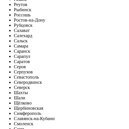
Реутов
Рыбинск
Россошь
Ростов-на-Дону
Рубцовск
Салават
Салехард
Сальск
Самара
Саранск
Сарапул
Саратов
Серов
Серпухов
Севастополь
Северодвинск
Северск
Шахты
Шали
Щёлково
Щербиновская
Симферополь
Славянск-на-Кубани
Смоленск
Сочи