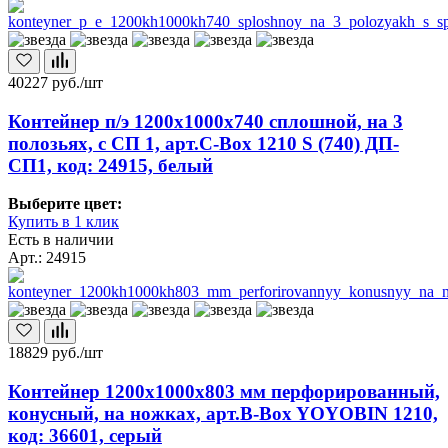
40227
руб./шт
Контейнер п/э 1200х1000х740 сплошной, на 3
полозьях, с СП 1, арт.C-Box 1210 S (740) ДП-
СП1, код: 24915, белый
Выберите цвет:
Купить в 1 клик
Есть в наличии
Арт.: 24915
18829
руб./шт
Контейнер 1200х1000х803 мм перфорированный,
конусный, на ножках, арт.B-Box YOYOBIN 1210,
код: 36601, серый