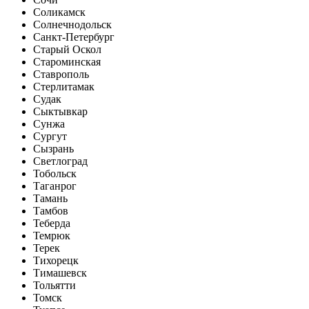
Соликамск
Солнечнодольск
Санкт-Петербург
Старый Оскол
Староминская
Ставрополь
Стерлитамак
Судак
Сыктывкар
Сунжа
Сургут
Сызрань
Светлоград
Тобольск
Таганрог
Тамань
Тамбов
Теберда
Темрюк
Терек
Тихорецк
Тимашевск
Тольятти
Томск