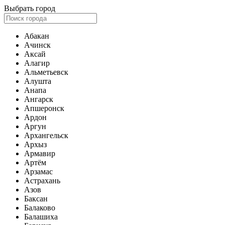
Выбрать город
Абакан
Ачинск
Аксай
Алагир
Альметьевск
Алушта
Анапа
Ангарск
Апшеронск
Ардон
Аргун
Архангельск
Архыз
Армавир
Артём
Арзамас
Астрахань
Азов
Баксан
Балаково
Балашиха