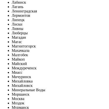
Лабинск
Лагань
Ленинградская
Лермонтов
Липецк
Лиски
Ливны
Люберцы
Магадан
Магас
Магнитогорск
Махачкала
Малгобек
Майкоп
Майский
Междуреченск
Миасс
Мичуринск
Михайловка
Михайловск
Минеральные Воды
Моршанск
Москва
Моздок
Мурманск