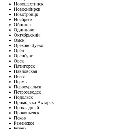
Новошахтинск
Новосибирск
Новотроицк
Ноябрьск
Обнинск
Одинцово
Октябрьский
Омск
Орехово-Зуево
Орёл
Оренбург
Орск
Пятигорск
Павловская
Пенза
Пермь
Первоуральск
Петрозаводск
Подольск
Приморско-Ахтарск
Прохладный
Прокопьевск
Псков
Раменское
Рязань