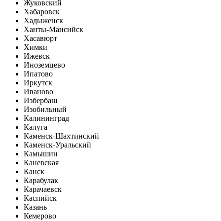
Жуковский
Хабаровск
Хадыженск
Ханты-Мансийск
Хасавюрт
Химки
Ижевск
Иноземцево
Ипатово
Иркутск
Иваново
Избербаш
Изобильный
Калининград
Калуга
Каменск-Шахтинский
Каменск-Уральский
Камышин
Каневская
Канск
Карабулак
Карачаевск
Каспийск
Казань
Кемерово