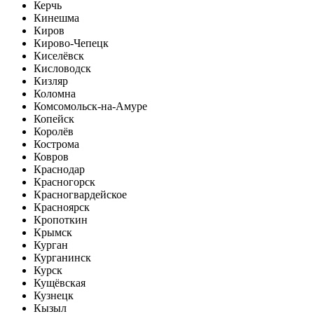
Керчь
Кинешма
Киров
Кирово-Чепецк
Киселёвск
Кисловодск
Кизляр
Коломна
Комсомольск-на-Амуре
Копейск
Королёв
Кострома
Ковров
Краснодар
Красногорск
Красногвардейское
Красноярск
Кропоткин
Крымск
Курган
Курганинск
Курск
Кущёвская
Кузнецк
Кызыл