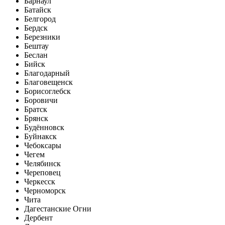
Барнаул
Батайск
Белгород
Бердск
Березники
Бештау
Беслан
Бийск
Благодарный
Благовещенск
Борисоглебск
Боровичи
Братск
Брянск
Будённовск
Буйнакск
Чебоксары
Чегем
Челябинск
Череповец
Черкесск
Черноморск
Чита
Дагестанские Огни
Дербент