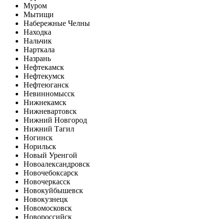
Муром
Мытищи
Набережные Челны
Находка
Нальчик
Нарткала
Назрань
Нефтекамск
Нефтекумск
Нефтеюганск
Невинномысск
Нижнекамск
Нижневартовск
Нижний Новгород
Нижний Тагил
Ногинск
Норильск
Новый Уренгой
Новоалександровск
Новочебоксарск
Новочеркасск
Новокуйбышевск
Новокузнецк
Новомосковск
Новороссийск