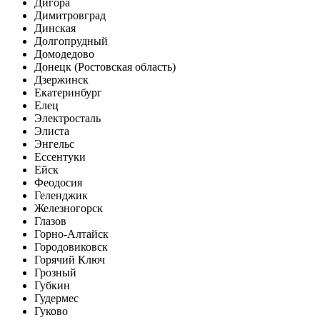
Дигора
Димитровград
Динская
Долгопрудный
Домодедово
Донецк (Ростовская область)
Дзержинск
Екатеринбург
Елец
Электросталь
Элиста
Энгельс
Ессентуки
Ейск
Феодосия
Геленджик
Железногорск
Глазов
Горно-Алтайск
Городовиковск
Горячий Ключ
Грозный
Губкин
Гудермес
Гуково