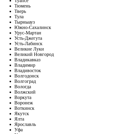
Туапсе
Тюмень
Тверь
Тула
Тырныауз
Южно-Сахалинск
Урус-Мартан
Усть-Джегута
Усть-Лабинск
Великие Луки
Великий Новгород
Владикавказ
Владимир
Владивосток
Волгодонск
Волгоград
Вологда
Волжский
Воркута
Воронеж
Воткинск
Якутск
Ялта
Ярославль
Уфа