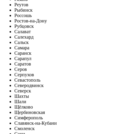
Реутов
Рыбинск
Россошь
Ростов-на-Дону
Рубцовск
Салават
Салехард
Сальск
Самара
Саранск
Сарапул
Саратов
Серов
Серпухов
Севастополь
Северодвинск
Северск
Шахты
Шали
Щёлково
Щербиновская
Симферополь
Славянск-на-Кубани
Смоленск
Сочи