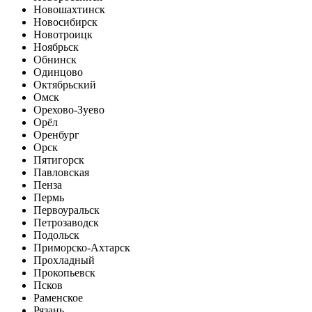
Новошахтинск
Новосибирск
Новотроицк
Ноябрьск
Обнинск
Одинцово
Октябрьский
Омск
Орехово-Зуево
Орёл
Оренбург
Орск
Пятигорск
Павловская
Пенза
Пермь
Первоуральск
Петрозаводск
Подольск
Приморско-Ахтарск
Прохладный
Прокопьевск
Псков
Раменское
Рязань