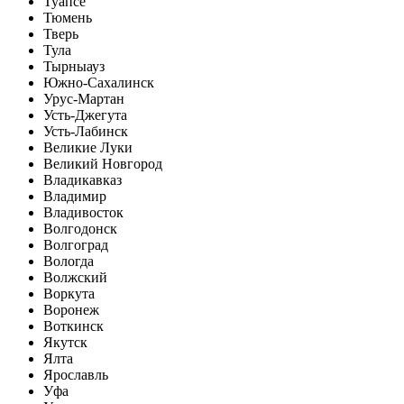
Туапсе
Тюмень
Тверь
Тула
Тырныауз
Южно-Сахалинск
Урус-Мартан
Усть-Джегута
Усть-Лабинск
Великие Луки
Великий Новгород
Владикавказ
Владимир
Владивосток
Волгодонск
Волгоград
Вологда
Волжский
Воркута
Воронеж
Воткинск
Якутск
Ялта
Ярославль
Уфа