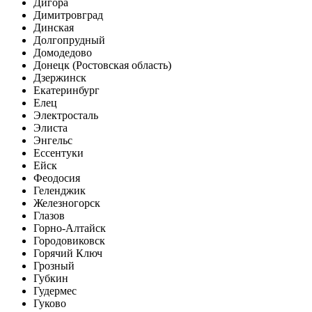
Дигора
Димитровград
Динская
Долгопрудный
Домодедово
Донецк (Ростовская область)
Дзержинск
Екатеринбург
Елец
Электросталь
Элиста
Энгельс
Ессентуки
Ейск
Феодосия
Геленджик
Железногорск
Глазов
Горно-Алтайск
Городовиковск
Горячий Ключ
Грозный
Губкин
Гудермес
Гуково