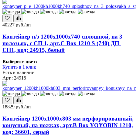
40227
руб./шт
Контейнер п/э 1200х1000х740 сплошной, на 3
полозьях, с СП 1, арт.C-Box 1210 S (740) ДП-
СП1, код: 24915, белый
Выберите цвет:
Купить в 1 клик
Есть в наличии
Арт.: 24915
18829
руб./шт
Контейнер 1200х1000х803 мм перфорированный,
конусный, на ножках, арт.B-Box YOYOBIN 1210,
код: 36601, серый