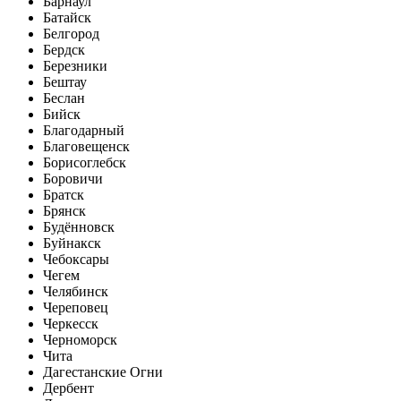
Барнаул
Батайск
Белгород
Бердск
Березники
Бештау
Беслан
Бийск
Благодарный
Благовещенск
Борисоглебск
Боровичи
Братск
Брянск
Будённовск
Буйнакск
Чебоксары
Чегем
Челябинск
Череповец
Черкесск
Черноморск
Чита
Дагестанские Огни
Дербент