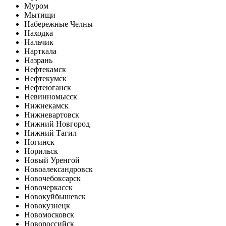
Муром
Мытищи
Набережные Челны
Находка
Нальчик
Нарткала
Назрань
Нефтекамск
Нефтекумск
Нефтеюганск
Невинномысск
Нижнекамск
Нижневартовск
Нижний Новгород
Нижний Тагил
Ногинск
Норильск
Новый Уренгой
Новоалександровск
Новочебоксарск
Новочеркасск
Новокуйбышевск
Новокузнецк
Новомосковск
Новороссийск