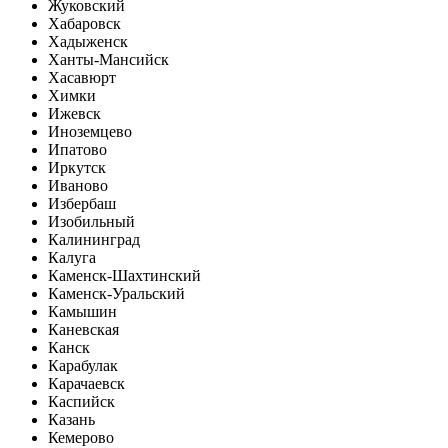
Жуковский
Хабаровск
Хадыженск
Ханты-Мансийск
Хасавюрт
Химки
Ижевск
Иноземцево
Ипатово
Иркутск
Иваново
Избербаш
Изобильный
Калининград
Калуга
Каменск-Шахтинский
Каменск-Уральский
Камышин
Каневская
Канск
Карабулак
Карачаевск
Каспийск
Казань
Кемерово