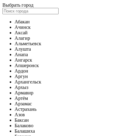
Выбрать город
Абакан
Ачинск
Аксай
Алагир
Альметьевск
Алушта
Анапа
Ангарск
Апшеронск
Ардон
Аргун
Архангельск
Архыз
Армавир
Артём
Арзамас
Астрахань
Азов
Баксан
Балаково
Балашиха