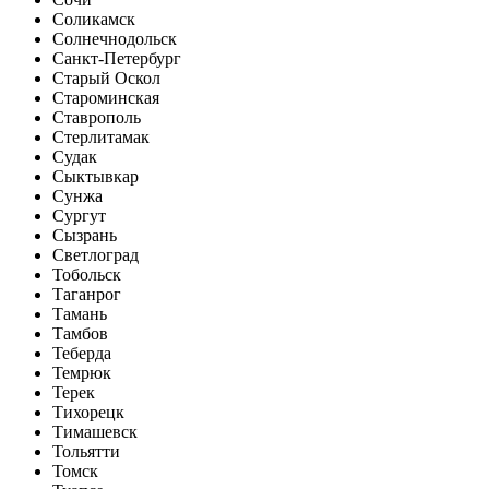
Соликамск
Солнечнодольск
Санкт-Петербург
Старый Оскол
Староминская
Ставрополь
Стерлитамак
Судак
Сыктывкар
Сунжа
Сургут
Сызрань
Светлоград
Тобольск
Таганрог
Тамань
Тамбов
Теберда
Темрюк
Терек
Тихорецк
Тимашевск
Тольятти
Томск