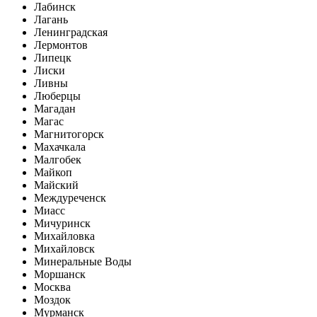
Лабинск
Лагань
Ленинградская
Лермонтов
Липецк
Лиски
Ливны
Люберцы
Магадан
Магас
Магнитогорск
Махачкала
Малгобек
Майкоп
Майский
Междуреченск
Миасс
Мичуринск
Михайловка
Михайловск
Минеральные Воды
Моршанск
Москва
Моздок
Мурманск