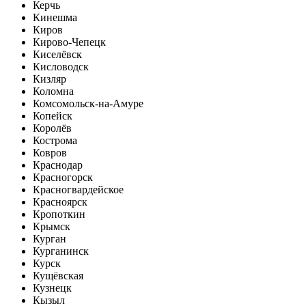
Керчь
Кинешма
Киров
Кирово-Чепецк
Киселёвск
Кисловодск
Кизляр
Коломна
Комсомольск-на-Амуре
Копейск
Королёв
Кострома
Ковров
Краснодар
Красногорск
Красногвардейское
Красноярск
Кропоткин
Крымск
Курган
Курганинск
Курск
Кущёвская
Кузнецк
Кызыл