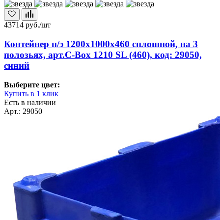
43714
руб./шт
Контейнер п/э 1200х1000х460 сплошной, на 3
полозьях, арт.C-Box 1210 SL (460), код: 29050,
синий
Выберите цвет:
Купить в 1 клик
Есть в наличии
Арт.: 29050