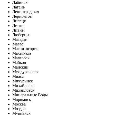
Лабинск
Лагань
Ленинградская
Лермонтов
Липецк
Лиски
Ливны
Люберцы
Магадан
Магас
Магнитогорск
Махачкала
Малгобек
Майкоп
Майский
Междуреченск
Миасс
Мичуринск
Михайловка
Михайловск
Минеральные Воды
Моршанск
Москва
Моздок
Мурманск