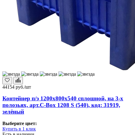
44154
руб./шт
Контейнер п/э 1200х800х540 сплошной, на 3-х
полозьях, арт.C-Box 1208 S (540), код: 31919,
зелёный
Выберите цвет:
Купить в 1 клик
Есть в наличии