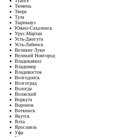
Туапсе
Тюмень
Тверь
Тула
Тырныауз
Южно-Сахалинск
Урус-Мартан
Усть-Джегута
Усть-Лабинск
Великие Луки
Великий Новгород
Владикавказ
Владимир
Владивосток
Волгодонск
Волгоград
Вологда
Волжский
Воркута
Воронеж
Воткинск
Якутск
Ялта
Ярославль
Уфа