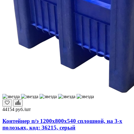
44154
руб./шт
Контейнер п/э 1200х800х540 сплошной, на 3-х
полозьях, код: 36215, серый