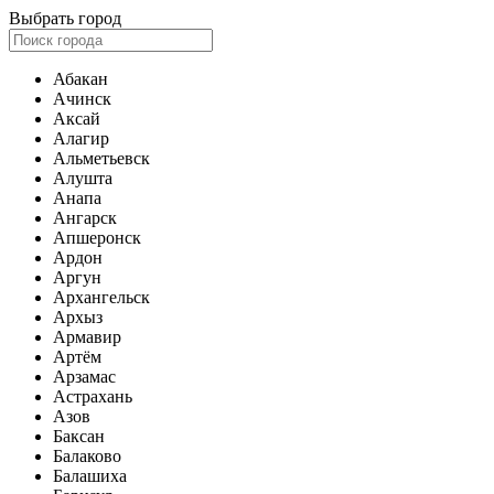
Выбрать город
Абакан
Ачинск
Аксай
Алагир
Альметьевск
Алушта
Анапа
Ангарск
Апшеронск
Ардон
Аргун
Архангельск
Архыз
Армавир
Артём
Арзамас
Астрахань
Азов
Баксан
Балаково
Балашиха