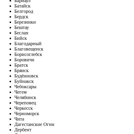
Барнаул
Батайск
Белгород
Бердск
Березники
Бештау
Беслан
Бийск
Благодарный
Благовещенск
Борисоглебск
Боровичи
Братск
Брянск
Будённовск
Буйнакск
Чебоксары
Чегем
Челябинск
Череповец
Черкесск
Черноморск
Чита
Дагестанские Огни
Дербент