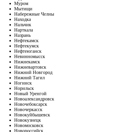
Муром
Мытищи
Набережные Челны
Находка
Нальчик
Нарткала
Назрань
Нефтекамск
Нефтекумск
Нефтеюганск
Невинномысск
Нижнекамск
Нижневартовск
Нижний Новгород
Нижний Тагил
Ногинск
Норильск
Новый Уренгой
Новоалександровск
Новочебоксарск
Новочеркасск
Новокуйбышевск
Новокузнецк
Новомосковск
Новороссийск