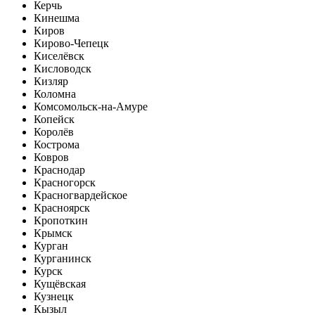
Керчь
Кинешма
Киров
Кирово-Чепецк
Киселёвск
Кисловодск
Кизляр
Коломна
Комсомольск-на-Амуре
Копейск
Королёв
Кострома
Ковров
Краснодар
Красногорск
Красногвардейское
Красноярск
Кропоткин
Крымск
Курган
Курганинск
Курск
Кущёвская
Кузнецк
Кызыл