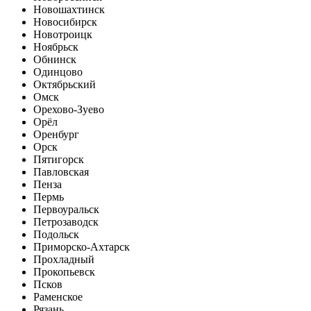
Новошахтинск
Новосибирск
Новотроицк
Ноябрьск
Обнинск
Одинцово
Октябрьский
Омск
Орехово-Зуево
Орёл
Оренбург
Орск
Пятигорск
Павловская
Пенза
Пермь
Первоуральск
Петрозаводск
Подольск
Приморско-Ахтарск
Прохладный
Прокопьевск
Псков
Раменское
Рязань