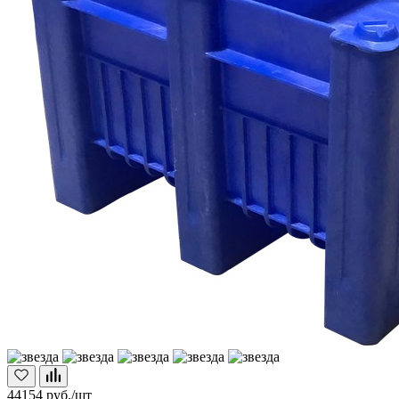
44154
руб./шт