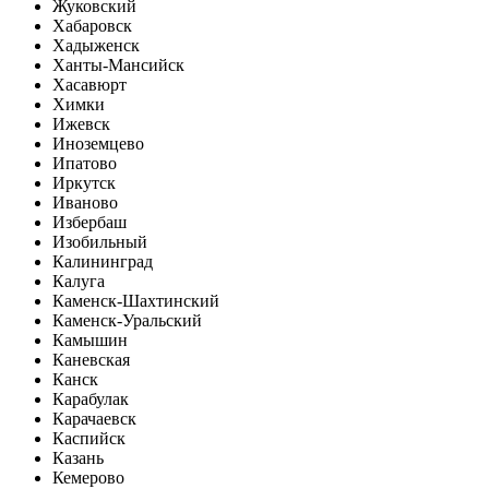
Жуковский
Хабаровск
Хадыженск
Ханты-Мансийск
Хасавюрт
Химки
Ижевск
Иноземцево
Ипатово
Иркутск
Иваново
Избербаш
Изобильный
Калининград
Калуга
Каменск-Шахтинский
Каменск-Уральский
Камышин
Каневская
Канск
Карабулак
Карачаевск
Каспийск
Казань
Кемерово