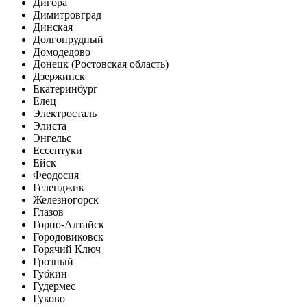
Дигора
Димитровград
Динская
Долгопрудный
Домодедово
Донецк (Ростовская область)
Дзержинск
Екатеринбург
Елец
Электросталь
Элиста
Энгельс
Ессентуки
Ейск
Феодосия
Геленджик
Железногорск
Глазов
Горно-Алтайск
Городовиковск
Горячий Ключ
Грозный
Губкин
Гудермес
Гуково