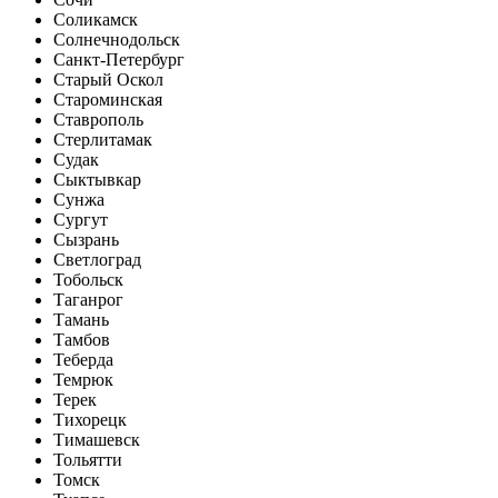
Соликамск
Солнечнодольск
Санкт-Петербург
Старый Оскол
Староминская
Ставрополь
Стерлитамак
Судак
Сыктывкар
Сунжа
Сургут
Сызрань
Светлоград
Тобольск
Таганрог
Тамань
Тамбов
Теберда
Темрюк
Терек
Тихорецк
Тимашевск
Тольятти
Томск