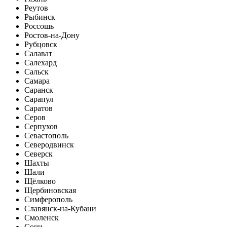
Реутов
Рыбинск
Россошь
Ростов-на-Дону
Рубцовск
Салават
Салехард
Сальск
Самара
Саранск
Сарапул
Саратов
Серов
Серпухов
Севастополь
Северодвинск
Северск
Шахты
Шали
Щёлково
Щербиновская
Симферополь
Славянск-на-Кубани
Смоленск
Сочи