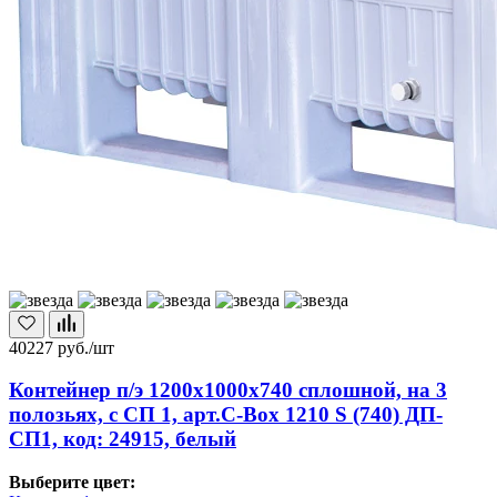
40227
руб./шт
Контейнер п/э 1200х1000х740 сплошной, на 3
полозьях, с СП 1, арт.C-Box 1210 S (740) ДП-
СП1, код: 24915, белый
Выберите цвет: