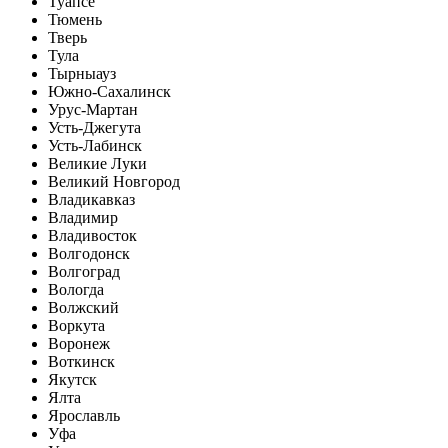
Туапсе
Тюмень
Тверь
Тула
Тырныауз
Южно-Сахалинск
Урус-Мартан
Усть-Джегута
Усть-Лабинск
Великие Луки
Великий Новгород
Владикавказ
Владимир
Владивосток
Волгодонск
Волгоград
Вологда
Волжский
Воркута
Воронеж
Воткинск
Якутск
Ялта
Ярославль
Уфа