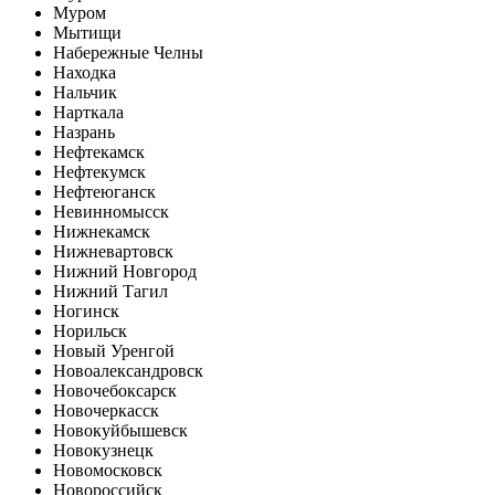
Муром
Мытищи
Набережные Челны
Находка
Нальчик
Нарткала
Назрань
Нефтекамск
Нефтекумск
Нефтеюганск
Невинномысск
Нижнекамск
Нижневартовск
Нижний Новгород
Нижний Тагил
Ногинск
Норильск
Новый Уренгой
Новоалександровск
Новочебоксарск
Новочеркасск
Новокуйбышевск
Новокузнецк
Новомосковск
Новороссийск