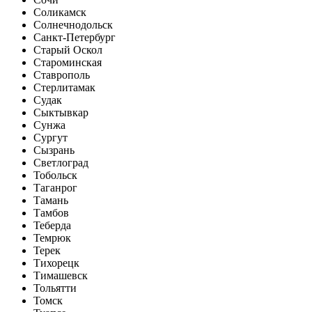
Соликамск
Солнечнодольск
Санкт-Петербург
Старый Оскол
Староминская
Ставрополь
Стерлитамак
Судак
Сыктывкар
Сунжа
Сургут
Сызрань
Светлоград
Тобольск
Таганрог
Тамань
Тамбов
Теберда
Темрюк
Терек
Тихорецк
Тимашевск
Тольятти
Томск