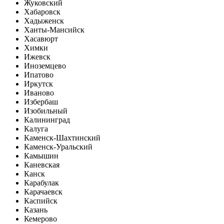
Жуковский
Хабаровск
Хадыженск
Ханты-Мансийск
Хасавюрт
Химки
Ижевск
Иноземцево
Ипатово
Иркутск
Иваново
Избербаш
Изобильный
Калининград
Калуга
Каменск-Шахтинский
Каменск-Уральский
Камышин
Каневская
Канск
Карабулак
Карачаевск
Каспийск
Казань
Кемерово