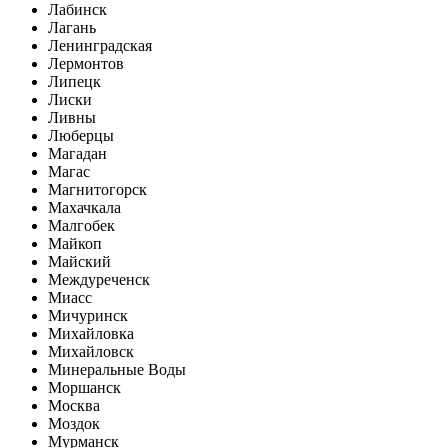
Лабинск
Лагань
Ленинградская
Лермонтов
Липецк
Лиски
Ливны
Люберцы
Магадан
Магас
Магнитогорск
Махачкала
Малгобек
Майкоп
Майский
Междуреченск
Миасс
Мичуринск
Михайловка
Михайловск
Минеральные Воды
Моршанск
Москва
Моздок
Мурманск