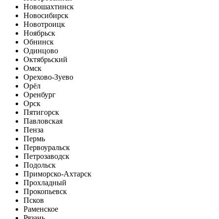
Новошахтинск
Новосибирск
Новотроицк
Ноябрьск
Обнинск
Одинцово
Октябрьский
Омск
Орехово-Зуево
Орёл
Оренбург
Орск
Пятигорск
Павловская
Пенза
Пермь
Первоуральск
Петрозаводск
Подольск
Приморско-Ахтарск
Прохладный
Прокопьевск
Псков
Раменское
Рязань