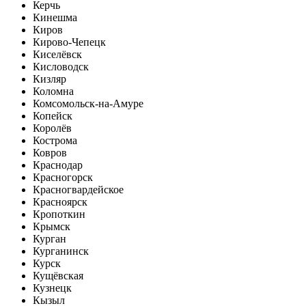
Керчь
Кинешма
Киров
Кирово-Чепецк
Киселёвск
Кисловодск
Кизляр
Коломна
Комсомольск-на-Амуре
Копейск
Королёв
Кострома
Ковров
Краснодар
Красногорск
Красногвардейское
Красноярск
Кропоткин
Крымск
Курган
Курганинск
Курск
Кущёвская
Кузнецк
Кызыл