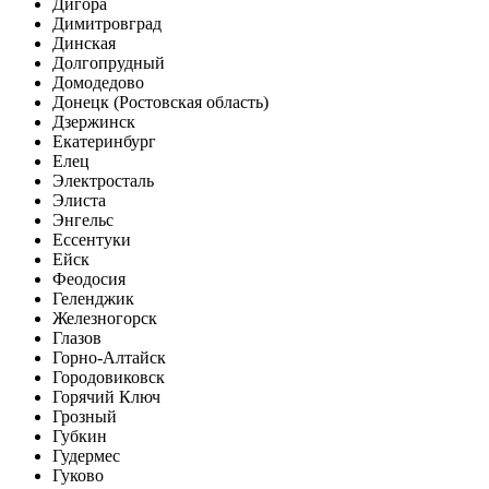
Дигора
Димитровград
Динская
Долгопрудный
Домодедово
Донецк (Ростовская область)
Дзержинск
Екатеринбург
Елец
Электросталь
Элиста
Энгельс
Ессентуки
Ейск
Феодосия
Геленджик
Железногорск
Глазов
Горно-Алтайск
Городовиковск
Горячий Ключ
Грозный
Губкин
Гудермес
Гуково