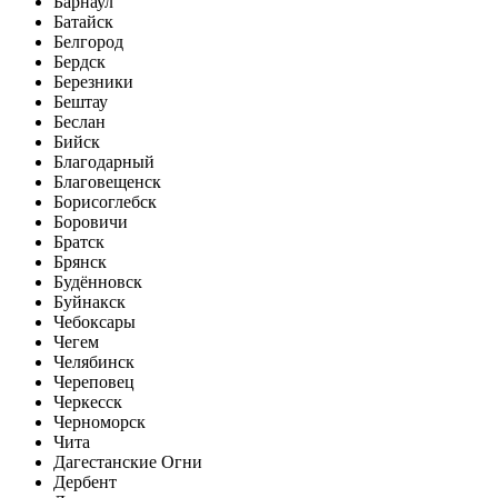
Барнаул
Батайск
Белгород
Бердск
Березники
Бештау
Беслан
Бийск
Благодарный
Благовещенск
Борисоглебск
Боровичи
Братск
Брянск
Будённовск
Буйнакск
Чебоксары
Чегем
Челябинск
Череповец
Черкесск
Черноморск
Чита
Дагестанские Огни
Дербент