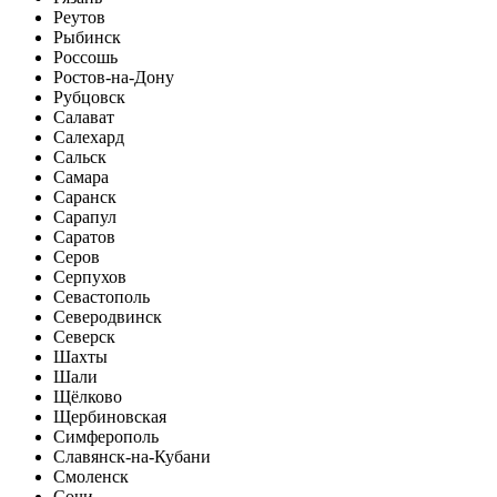
Реутов
Рыбинск
Россошь
Ростов-на-Дону
Рубцовск
Салават
Салехард
Сальск
Самара
Саранск
Сарапул
Саратов
Серов
Серпухов
Севастополь
Северодвинск
Северск
Шахты
Шали
Щёлково
Щербиновская
Симферополь
Славянск-на-Кубани
Смоленск
Сочи