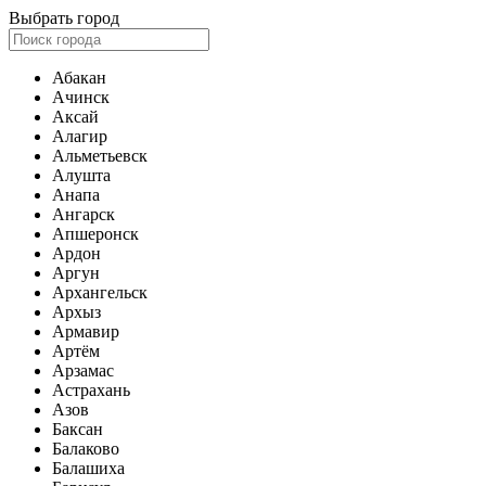
Выбрать город
Абакан
Ачинск
Аксай
Алагир
Альметьевск
Алушта
Анапа
Ангарск
Апшеронск
Ардон
Аргун
Архангельск
Архыз
Армавир
Артём
Арзамас
Астрахань
Азов
Баксан
Балаково
Балашиха