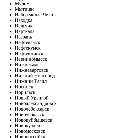
Муром
Мытищи
Набережные Челны
Находка
Нальчик
Нарткала
Назрань
Нефтекамск
Нефтекумск
Нефтеюганск
Невинномысск
Нижнекамск
Нижневартовск
Нижний Новгород
Нижний Тагил
Ногинск
Норильск
Новый Уренгой
Новоалександровск
Новочебоксарск
Новочеркасск
Новокуйбышевск
Новокузнецк
Новомосковск
Новороссийск