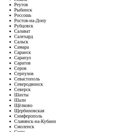
Реутов
Рыбинск
Россошь
Ростов-на-Дону
Рубцовск
Салават
Салехард
Сальск
Самара
Саранск
Сарапул
Саратов
Серов
Серпухов
Севастополь
Северодвинск
Северск
Шахты
Шали
Щёлково
Щербиновская
Симферополь
Славянск-на-Кубани
Смоленск
Сочи