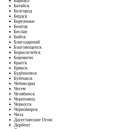
Барнаул
Батайск
Белгород
Бердск
Березники
Бештау
Беслан
Бийск
Благодарный
Благовещенск
Борисоглебск
Боровичи
Братск
Брянск
Будённовск
Буйнакск
Чебоксары
Чегем
Челябинск
Череповец
Черкесск
Черноморск
Чита
Дагестанские Огни
Дербент