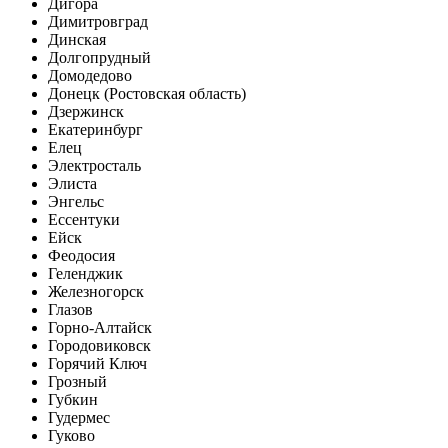
Дигора
Димитровград
Динская
Долгопрудный
Домодедово
Донецк (Ростовская область)
Дзержинск
Екатеринбург
Елец
Электросталь
Элиста
Энгельс
Ессентуки
Ейск
Феодосия
Геленджик
Железногорск
Глазов
Горно-Алтайск
Городовиковск
Горячий Ключ
Грозный
Губкин
Гудермес
Гуково