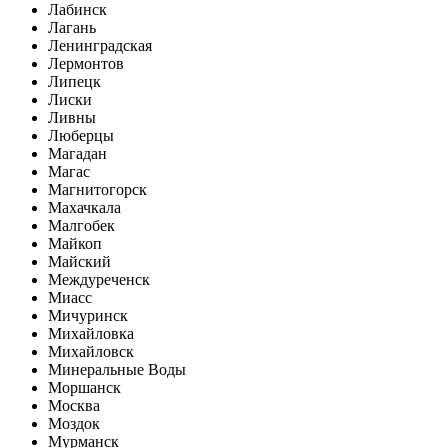
Лабинск
Лагань
Ленинградская
Лермонтов
Липецк
Лиски
Ливны
Люберцы
Магадан
Магас
Магнитогорск
Махачкала
Малгобек
Майкоп
Майский
Междуреченск
Миасс
Мичуринск
Михайловка
Михайловск
Минеральные Воды
Моршанск
Москва
Моздок
Мурманск