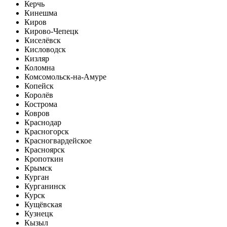
Керчь
Кинешма
Киров
Кирово-Чепецк
Киселёвск
Кисловодск
Кизляр
Коломна
Комсомольск-на-Амуре
Копейск
Королёв
Кострома
Ковров
Краснодар
Красногорск
Красногвардейское
Красноярск
Кропоткин
Крымск
Курган
Курганинск
Курск
Кущёвская
Кузнецк
Кызыл