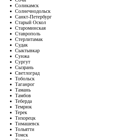
Соликамск
Солнечнодольск
Санкт-Петербург
Старый Оскол
Староминская
Ставрополь
Стерлитамак
Судак
Сыктывкар
Сунжа
Сургут
Сызрань
Светлоград
Тобольск
Таганрог
Тамань
Тамбов
Теберда
Темрюк
Терек
Тихорецк
Тимашевск
Тольятти
Томск