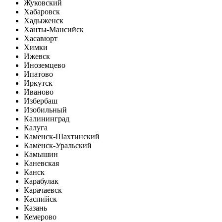
Жуковский
Хабаровск
Хадыженск
Ханты-Мансийск
Хасавюрт
Химки
Ижевск
Иноземцево
Ипатово
Иркутск
Иваново
Избербаш
Изобильный
Калининград
Калуга
Каменск-Шахтинский
Каменск-Уральский
Камышин
Каневская
Канск
Карабулак
Карачаевск
Каспийск
Казань
Кемерово