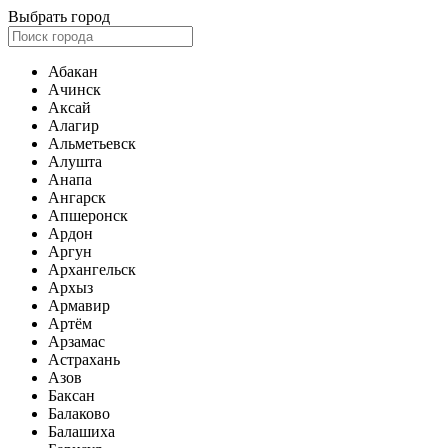
Выбрать город
Абакан
Ачинск
Аксай
Алагир
Альметьевск
Алушта
Анапа
Ангарск
Апшеронск
Ардон
Аргун
Архангельск
Архыз
Армавир
Артём
Арзамас
Астрахань
Азов
Баксан
Балаково
Балашиха