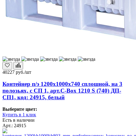
40227
руб./шт
Контейнер п/э 1200х1000х740 сплошной, на 3
полозьях, с СП 1, арт.C-Box 1210 S (740) ДП-
СП1, код: 24915, белый
Выберите цвет:
Купить в 1 клик
Есть в наличии
Арт.: 24915