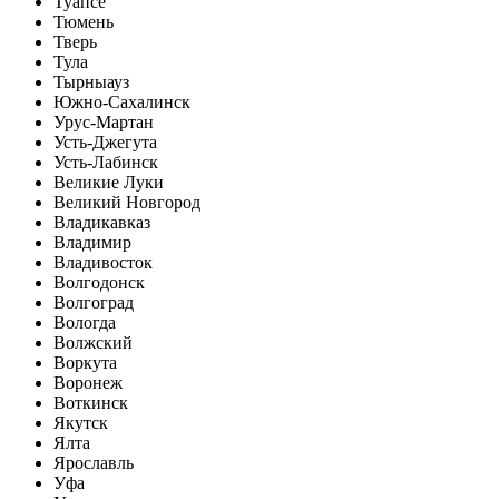
Туапсе
Тюмень
Тверь
Тула
Тырныауз
Южно-Сахалинск
Урус-Мартан
Усть-Джегута
Усть-Лабинск
Великие Луки
Великий Новгород
Владикавказ
Владимир
Владивосток
Волгодонск
Волгоград
Вологда
Волжский
Воркута
Воронеж
Воткинск
Якутск
Ялта
Ярославль
Уфа