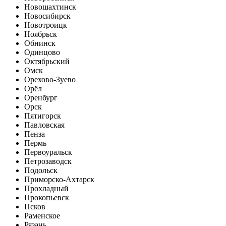
Новошахтинск
Новосибирск
Новотроицк
Ноябрьск
Обнинск
Одинцово
Октябрьский
Омск
Орехово-Зуево
Орёл
Оренбург
Орск
Пятигорск
Павловская
Пенза
Пермь
Первоуральск
Петрозаводск
Подольск
Приморско-Ахтарск
Прохладный
Прокопьевск
Псков
Раменское
Рязань