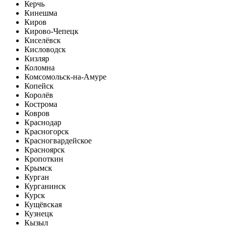
Керчь
Кинешма
Киров
Кирово-Чепецк
Киселёвск
Кисловодск
Кизляр
Коломна
Комсомольск-на-Амуре
Копейск
Королёв
Кострома
Ковров
Краснодар
Красногорск
Красногвардейское
Красноярск
Кропоткин
Крымск
Курган
Курганинск
Курск
Кущёвская
Кузнецк
Кызыл