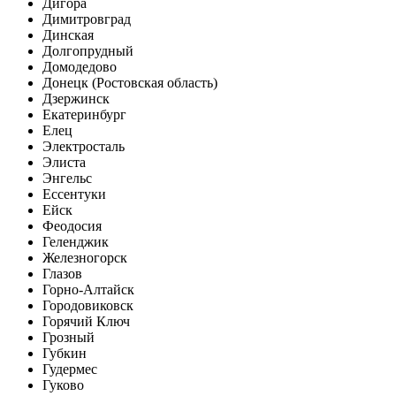
Дигора
Димитровград
Динская
Долгопрудный
Домодедово
Донецк (Ростовская область)
Дзержинск
Екатеринбург
Елец
Электросталь
Элиста
Энгельс
Ессентуки
Ейск
Феодосия
Геленджик
Железногорск
Глазов
Горно-Алтайск
Городовиковск
Горячий Ключ
Грозный
Губкин
Гудермес
Гуково