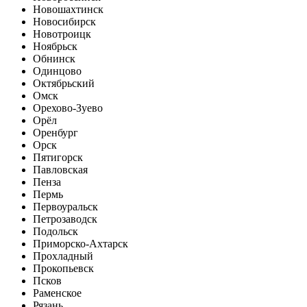
Новошахтинск
Новосибирск
Новотроицк
Ноябрьск
Обнинск
Одинцово
Октябрьский
Омск
Орехово-Зуево
Орёл
Оренбург
Орск
Пятигорск
Павловская
Пенза
Пермь
Первоуральск
Петрозаводск
Подольск
Приморско-Ахтарск
Прохладный
Прокопьевск
Псков
Раменское
Рязань