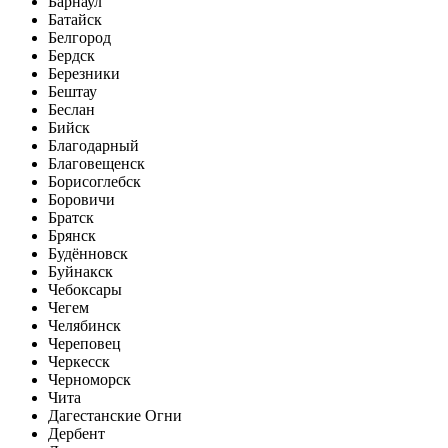
Барнаул
Батайск
Белгород
Бердск
Березники
Бештау
Беслан
Бийск
Благодарный
Благовещенск
Борисоглебск
Боровичи
Братск
Брянск
Будённовск
Буйнакск
Чебоксары
Чегем
Челябинск
Череповец
Черкесск
Черноморск
Чита
Дагестанские Огни
Дербент