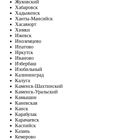
Жуковский
Хабаровск
Хадыженск
Ханты-Мансийск
Хасавюрт
Химки
Ижевск
Иноземцево
Ипатово
Иркутск
Иваново
Избербаш
Изобильный
Калининград
Калуга
Каменск-Шахтинский
Каменск-Уральский
Камышин
Каневская
Канск
Карабулак
Карачаевск
Каспийск
Казань
Кемерово