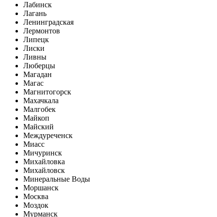
Лабинск
Лагань
Ленинградская
Лермонтов
Липецк
Лиски
Ливны
Люберцы
Магадан
Магас
Магнитогорск
Махачкала
Малгобек
Майкоп
Майский
Междуреченск
Миасс
Мичуринск
Михайловка
Михайловск
Минеральные Воды
Моршанск
Москва
Моздок
Мурманск