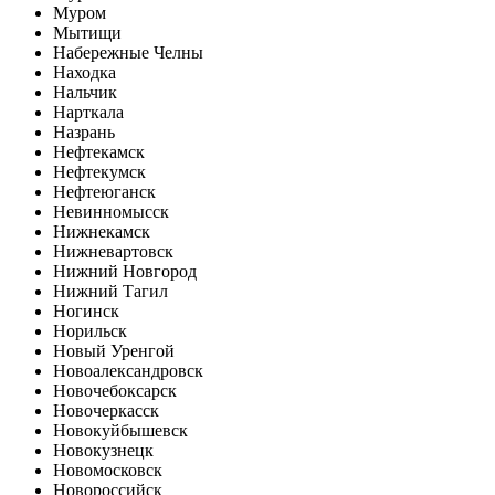
Муром
Мытищи
Набережные Челны
Находка
Нальчик
Нарткала
Назрань
Нефтекамск
Нефтекумск
Нефтеюганск
Невинномысск
Нижнекамск
Нижневартовск
Нижний Новгород
Нижний Тагил
Ногинск
Норильск
Новый Уренгой
Новоалександровск
Новочебоксарск
Новочеркасск
Новокуйбышевск
Новокузнецк
Новомосковск
Новороссийск