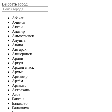
Выбрать город
Абакан
Ачинск
Аксай
Алагир
Альметьевск
Алушта
Анапа
Ангарск
Апшеронск
Ардон
Аргун
Архангельск
Архыз
Армавир
Артём
Арзамас
Астрахань
Азов
Баксан
Балаково
Балашиха